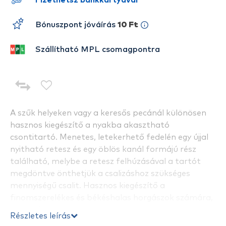
Fizethetsz bankkártyával
Bónuszpont jóváírás
10 Ft
Szállítható MPL csomagpontra
A szűk helyeken vagy a keresős pecánál különösen
hasznos kiegészítő a nyakba akasztható
csontitartó. Menetes, letekerhető fedelén egy újjal
nyitható retesz és egy öblös kanál formájú rész
található, melybe a retesz felhúzásával a tartót
megdöntve önthetjük a csalizáshoz szükséges
mennyiségű csalit. Hasznos kiegészítő a
finomszerelékes és békéshalas horgászok számára,
használatával a horgászat kényelmesebbé tehető.
Részletes leírás