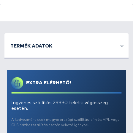
TERMÉK ADATOK
EXTRA ELÉRHETŐ!
Ingyenes szállítás 29990 feletti végösszeg
esetén.
A kedvezmény csak magyarországi szállítási cím és MPL vagy
GLS házhozszállítás esetén vehető igénybe.