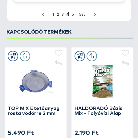
KAPCSOLÓDÓ TERMÉKEK
+55
+22
Ft
Ft
TOP MIX Etetőanyag
HALDORÁDÓ Bázis
rosta vödörre 2 mm
Mix - Folyóvízi Alap
5.490 Ft
2.190 Ft