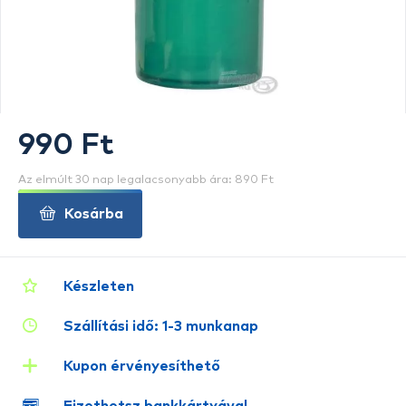
990 Ft
Az elmúlt 30 nap legalacsonyabb ára: 890 Ft
Kosárba
Készleten
Szállítási idő: 1-3 munkanap
Kupon érvényesíthető