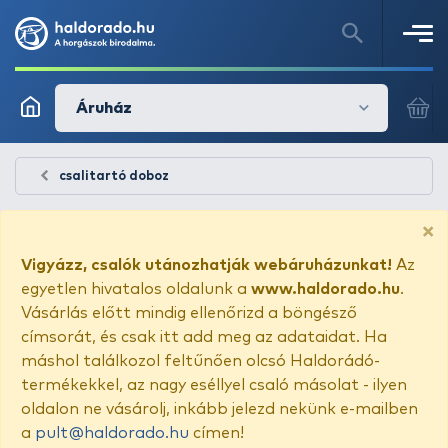
Áruház
csalitartó doboz
×
Vigyázz, csalók utánozhatják webáruházunkat!
Az
egyetlen hivatalos oldalunk a
www.haldorado.hu
.
Vásárlás előtt mindig ellenőrizd a böngésző
címsorát, és csak itt add meg az adataidat. Ha
máshol találkozol feltűnően olcsó Haldorádó-
termékekkel, az nagy eséllyel csaló másolat - ilyen
oldalon ne vásárolj, inkább jelezd nekünk e-mailben
a
pult@haldorado.hu
címen!