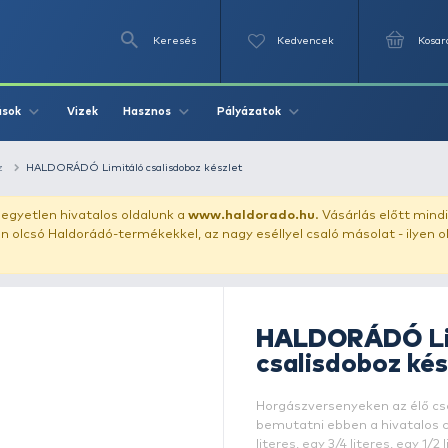
Keresés
Videók
Vizek
Írások
Hasznos
Pályázat
csalitartó doboz
HALDORÁDÓ Limitáló csalisdoboz készlet
uházunkat!
Az egyetlen hivatalos oldalunk a
www.haldor
ozol feltűnően olcsó Haldorádó-termékekkel, az nagy eséll