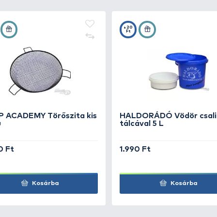
imit 2,5 liter, amelyet a versenybíróknak kell bemutatni e
1 literes, egy 3/4 literes, egy 1/2 literes, egy 1/4 literes é