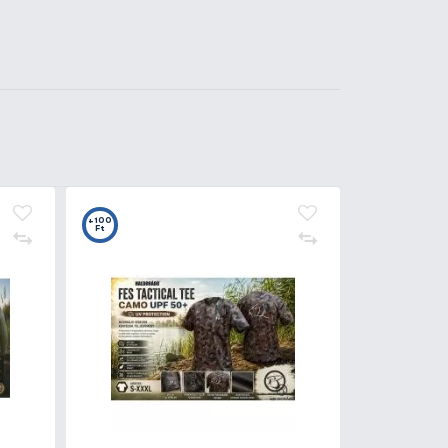
0
t
LDORÁDÓ Vödör csalizó
lcával 5 L
990 Ft