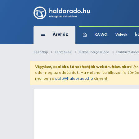
Áruház
KAIWO
Kezdőlap
Termékek
Doboz, horgászláda
Vigyázz, csalók utánozhatják webár
add meg az adataidat. Ha máshol találk
mailben a
pult@haldorado.hu
címen!