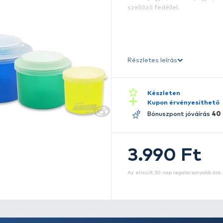
c
Ho
be
li
sz
Ré