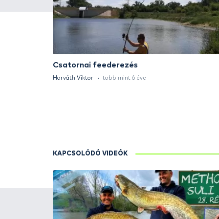
HALDORÁDÓ Kaiwo Travel
Spin 240XH bot + orsó szett
Ajánlatot kérek