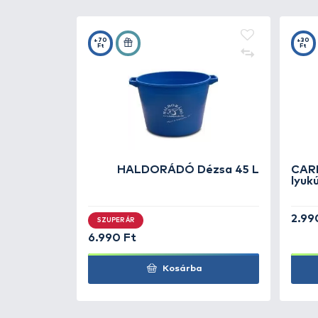
Részletek
Horgászversenyeken az élő csali l
szettben. A készlet tartalmaz egy 
fedéllel.
KAPCSOLÓDÓ TERMÉKEK
3