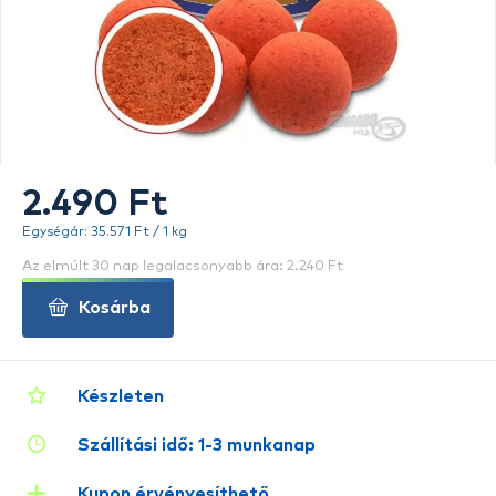
2.490 Ft
Egységár: 35.571 Ft / 1 kg
Az elmúlt 30 nap legalacsonyabb ára: 2.240 Ft
Kosárba
Készleten
Szállítási idő: 1-3 munkanap
Kupon érvényesíthető