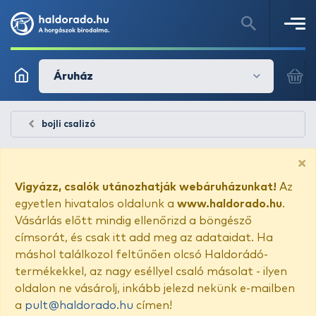
Áruház
bojli csalizó
×
Vigyázz, csalók utánozhatják webáruházunkat!
Az
egyetlen hivatalos oldalunk a
www.haldorado.hu
.
Vásárlás előtt mindig ellenőrizd a böngésző
címsorát, és csak itt add meg az adataidat. Ha
máshol találkozol feltűnően olcsó Haldorádó-
termékekkel, az nagy eséllyel csaló másolat - ilyen
oldalon ne vásárolj, inkább jelezd nekünk e-mailben
a
pult@haldorado.hu
címen!