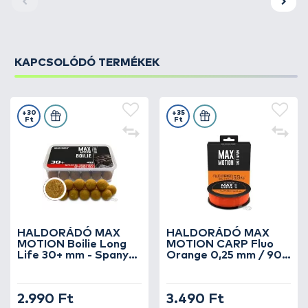
KAPCSOLÓDÓ TERMÉKEK
+30
+35
Ft
Ft
HALDORÁDÓ MAX
HALDORÁDÓ MAX
MOTION Boilie Long
MOTION CARP Fluo
Life 30+ mm - Spanyol
Orange 0,25 mm / 900
Mogyoró
m
2.990 Ft
3.490 Ft