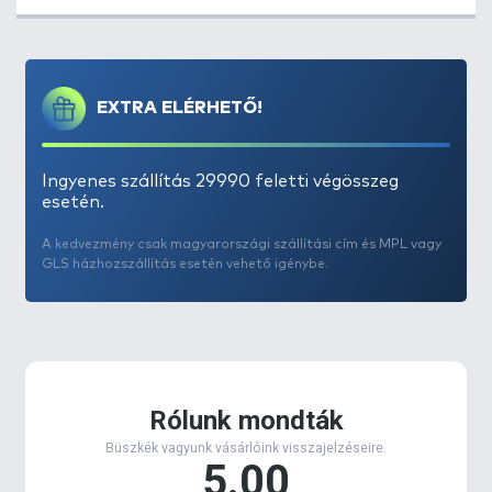
Vörös Máj, Fekete Tintahal, Juhar & Banán és a
Green Force.
EXTRA ELÉRHETŐ!
Ingyenes szállítás 29990 feletti végösszeg
esetén.
A kedvezmény csak magyarországi szállítási cím és MPL vagy
GLS házhozszállítás esetén vehető igénybe.