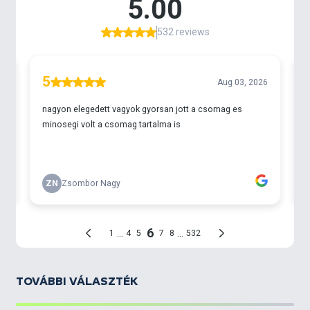
gyorsan magára irányítja a figyelmet. Stabil masszív
bojli, amely sokat kibír a vízben, de népszerűségének
legfőbb oka, hogy gyorsan ad halat. Nem annyira
szelektív, tipikus nagyhalas bojli, mint a Fekete
Tintahal, Fűszeres Vörös Máj vagy a Nagy Hal,
cserébe viszont szinte mindenhol jól és gyorsan
fogadják a halak. Ha csupán egy hétvégét, 2-3
napot tudunk csak a vízparton tölteni, de nem a
kicsi pontyokkal akarunk bíbelődni, akkor ez az egyik
legjobb alternatíva etetésre és csalizásra. Ráadásul
nem is kell belőle gyakorta sok. Ha 1-2 tasak mellé
teszünk főtt, ízesített magvakat, vagy különböző
oldódási idejű pelleteket, máris nő a csalogatóanyag
mennyiség, amellyel helyben tarthatjuk a halakat,
de a bojli, remekül kiválogatja, szelektálja a nagyobb
egyedeket. Ne lepődjünk meg, ha nagypontyok
mellett, kapitális amurok is beköszönnek, ugyanis
TOVÁBBI VÁLASZTÉK
azok is kedvelik! Tipikus melegvízi boji, amely már jó a
felmelegedő és lehűlő vizekben is, de minél