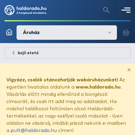
Áruház
bojli etető
×
Vigyázz, csalók utánozhatják webáruházunkat!
Az
egyetlen hivatalos oldalunk a
www.haldorado.hu
.
Vásárlás előtt mindig ellenőrizd a böngésző
címsorát, és csak itt add meg az adataidat. Ha
máshol találkozol feltűnően olcsó Haldorádó-
termékekkel, az nagy eséllyel csaló másolat - ilyen
oldalon ne vásárolj, inkább jelezd nekünk e-mailben
a
pult@haldorado.hu
címen!