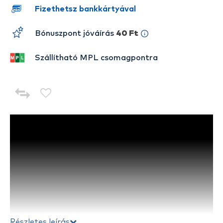
Fizethetsz bankkártyával
Bónuszpont jóváírás
40 Ft
Szállítható MPL csomagpontra
Részletes leírás