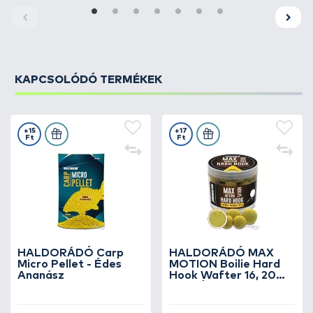
már unjuk a sok 10-15 kg-os pontyot és egy igazán
nagyra vágyunk, akkor a 30+-os méretet kell
feltenni Pop Up nélkül!
KAPCSOLÓDÓ TERMÉKEK
+15
+17
Ft
Ft
HALDORÁDÓ Carp
HALDORÁDÓ MAX
Micro Pellet - Édes
MOTION Boilie Hard
Ananász
Hook Wafter 16, 20
mm - Édes Ananász