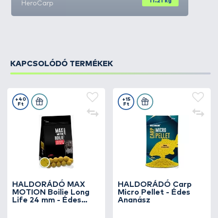
11.21 kg
HeroCarp
KAPCSOLÓDÓ TERMÉKEK
+40
+15
Ft
Ft
HALDORÁDÓ MAX
HALDORÁDÓ Carp
MOTION Boilie Long
Micro Pellet - Édes
Life 24 mm - Édes
Ananász
Ananász