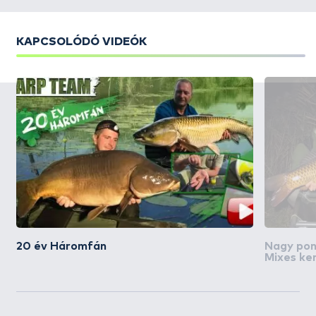
KAPCSOLÓDÓ VIDEÓK
20 év Háromfán
Nagy pon
Mixes ke
tavon