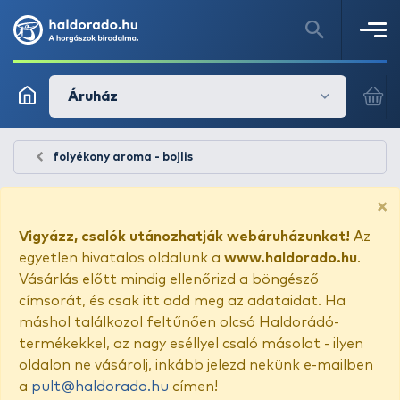
Áruház
folyékony aroma - bojlis
×
Vigyázz, csalók utánozhatják webáruházunkat!
Az
egyetlen hivatalos oldalunk a
www.haldorado.hu
.
Vásárlás előtt mindig ellenőrizd a böngésző
címsorát, és csak itt add meg az adataidat. Ha
máshol találkozol feltűnően olcsó Haldorádó-
termékekkel, az nagy eséllyel csaló másolat - ilyen
oldalon ne vásárolj, inkább jelezd nekünk e-mailben
a
pult@haldorado.hu
címen!