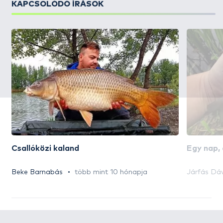
KAPCSOLÓDÓ ÍRÁSOK
Csallóközi kaland
Egy nap,
Beke Barnabás
több mint 10 hónapja
Járfás Dá