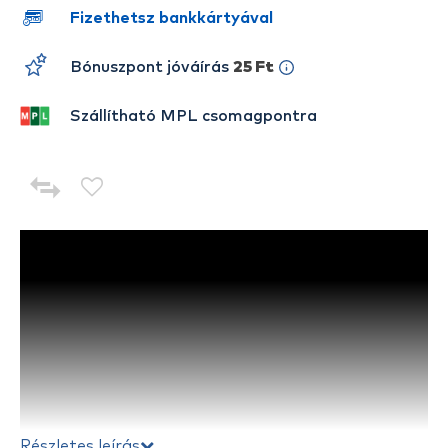
Fizethetsz bankkártyával
Bónuszpont jóváírás
25 Ft
Szállítható MPL csomagpontra
Részletes leírás