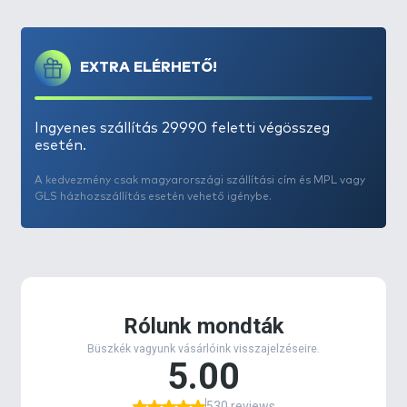
Ez egy igazán univerzális édes, gyümölcsös jellegű
szirup. Kellemes ananász illatának köszönhetően,
aki beleszagol, legszívesebben azonnal
EXTRA ELÉRHETŐ!
belekóstolna! Mézédes íze egész évben nagy
hatással van a pontyokra és amurokra, egy igazi
halmágnes, ha csalink közelében tartózkodik
Ingyenes szállítás 29990 feletti végösszeg
táplálkozó hal, ennek garantáltan nem fog tudni
esetén.
ellenállni!
A kedvezmény csak magyarországi szállítási cím és MPL vagy
GLS házhozszállítás esetén vehető igénybe.
Jellemzők:
- A syrup olyan sűrű folyékony aroma, amely az
egyik leghatásosabb csalifokozó
- A PVA hálót nem oldja
- A finom, ízletes aroma kifejezetten ajánlott stick
mixek aromázásához
- Könnyen zárható, nagyméretű flakonban kapható
- 7 nyerő ízben kapható: Champion Corn, Spanyol
Mogyoró, Kókusz & Tigrismogyoró, Fűszeres Vörös
Máj, Édes Ananász, Nagy Hal és a Juhar & Banán