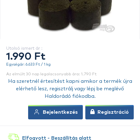
Utolsó ismert ár :
1.990 Ft
Egységár: 6.633 Ft / 1 kg
Az elmúlt 30 nap legalacsonyabb ára: 1.790 Ft
Ha szeretnél értesítést kapni amikor a termék újra
elérhető lesz, regisztrálj vagy lépj be meglévő
Haldorádó fiókodba.
Bejelentkezés
Regisztráció
Elfogyott - Beszállítás alatt