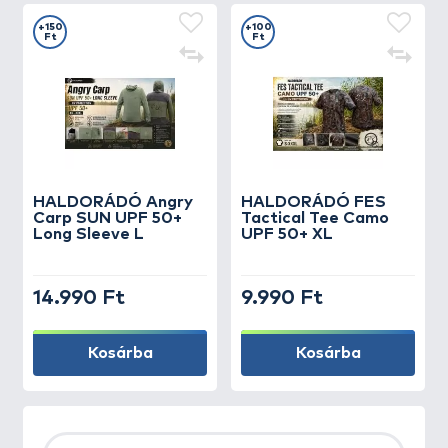
+150
+100
Ft
Ft
HALDORÁDÓ Angry
HALDORÁDÓ FES
Carp SUN UPF 50+
Tactical Tee Camo
Long Sleeve L
UPF 50+ XL
14.990 Ft
9.990 Ft
Kosárba
Kosárba