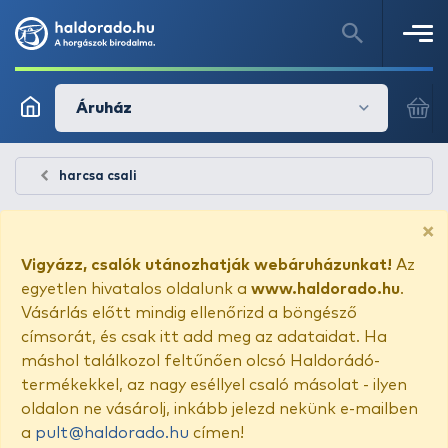
Áruház
harcsa csali
×
Vigyázz, csalók utánozhatják webáruházunkat!
Az
egyetlen hivatalos oldalunk a
www.haldorado.hu
.
Vásárlás előtt mindig ellenőrizd a böngésző
címsorát, és csak itt add meg az adataidat. Ha
máshol találkozol feltűnően olcsó Haldorádó-
termékekkel, az nagy eséllyel csaló másolat - ilyen
oldalon ne vásárolj, inkább jelezd nekünk e-mailben
a
pult@haldorado.hu
címen!