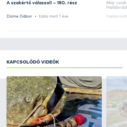
A szakértő válaszol! – 180. rész
Már csak
Haldorád
akciós n
Döme Gábor
több mint 1 éve
Haldorád
KAPCSOLÓDÓ VIDEÓK