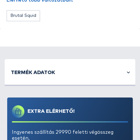
Elérhető több változatban:
Brutal Squid
TERMÉK ADATOK
EXTRA ELÉRHETŐ!
A
pelletes, bojlis harcsahorgászat
Magyarországon
még kevésbé elterjedt, holott például
Ingyenes szállítás 29990 feletti végösszeg
Spanyolországban, az Ebro-n legendásan sok
esetén.