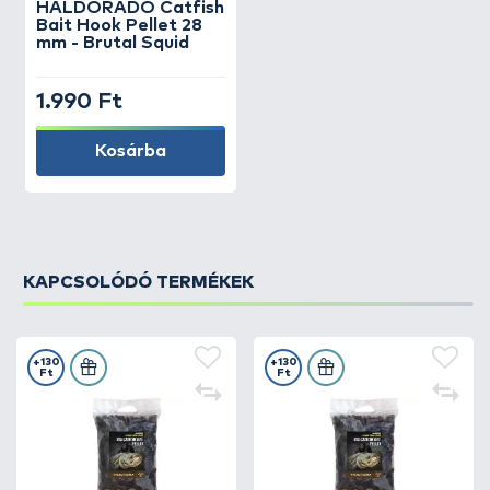
HALDORÁDÓ
Catfish
Bait Hook Pellet 28
mm - Brutal Squid
1.990 Ft
Kosárba
KAPCSOLÓDÓ TERMÉKEK
+130
+130
Ft
Ft