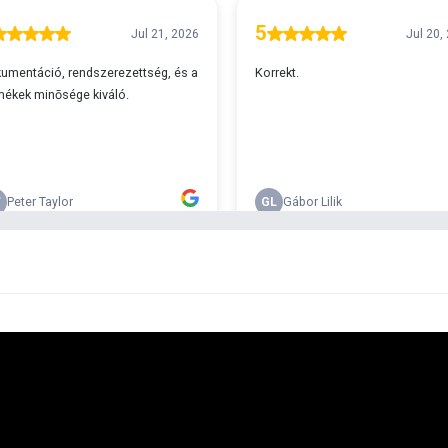
A
s 29990 feletti végösszeg esetén.
c
v