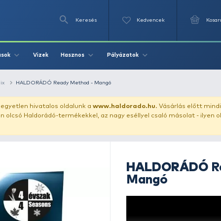
Keresés
Videók
Vizek
Írások
Hasznos
Pályázat
llet
method mix
HALDORÁDÓ Ready Method - Mangó
uházunkat!
Az egyetlen hivatalos oldalunk a
www.haldor
ozol feltűnően olcsó Haldorádó-termékekkel, az nagy eséll