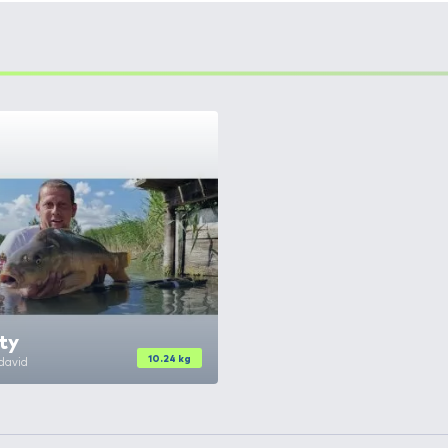
con, olyan csúcs-method etetőanyagokat, amelyeket
ház
ználatánál mindössze egy dologra kell figyelni, mégpedi
lcokra ez a termékcsalád:
Winter, Spring, Brauni
,
Pisty, 
ellemes, gyümölcsös, édes keverék,
így remekül haszná
 de ahogy melegszik a víz, úgy lesz egyre hatékonyabb
yos, így utat mutat a halaknak.
Amur és ponty method 