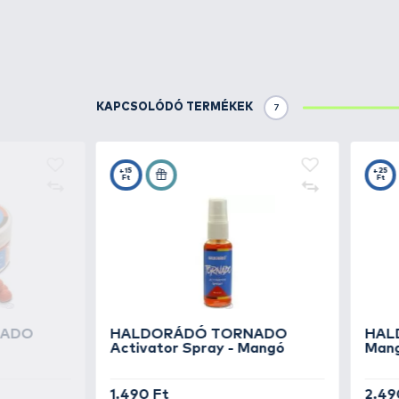
HALDORÁDÓ
Ready
Chili
HALDORÁDÓ
Ready
Édes Keksz
KAPCSOLÓDÓ FOGÁSOK
2