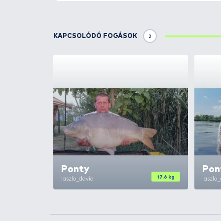
amilyenek még nincsenek a pia
elkészíteni
.
A
Ready Method
etetőanyag has
szabad vizet hozzáadni
!
Nyolcféle keverékkel kerül a po
valamint az
Édes Keksz.
A
Ready Method – Mangó
egy k
már jégveszte után bevethető,
még a zavaros vízben is látván
horgászatához ajánlott.
TOVÁBBI VÁLASZTÉK
2