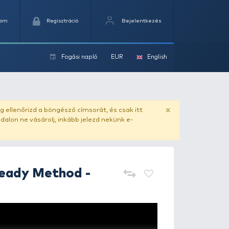
Kedvencek
Kosaram
Regisztráció
Fogási na
ok
ado.hu
. Vásárlás előtt mindig ellenőrizd a böngésző címs
yel csaló másolat - ilyen oldalon ne vásárolj, inkább jel
HALDORÁDÓ
Ready Method -