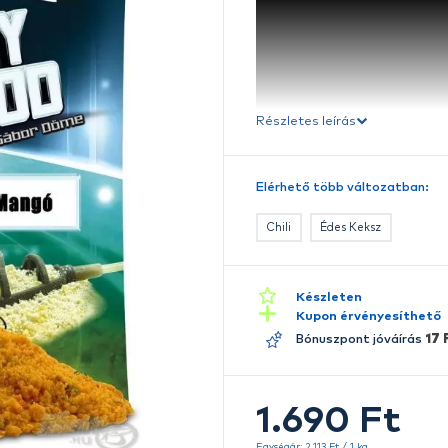
Ré
E
A
b