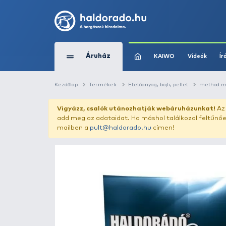
Áruház
KAIWO
Kezdőlap
Termékek
Etetőanyag, bojli, pe
Vigyázz, csalók utánozhatják webár
add meg az adataidat. Ha máshol találk
mailben a
pult@haldorado.hu
címen!