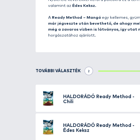
A
Haldorádó Ready Method
et
kibontás után már csak át kell
A hosszadalmas kísérletek sorá
tartalmú, betain, illetve amin
amikor bármelyik száraz etetőan