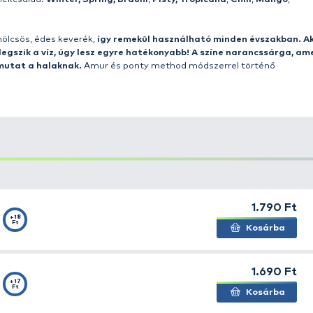
etőanyagokat
készen, megnedvesítve
,
bekeverve
adjuk 
 törni egy törőszitán
és mehetnek is a kosárba.
n szembesültünk vele, hogy az etetőanyagokat különbö
osav koncentrátumokkal kezelve, kicsit érlelve, sokkal
yagunkat csupán vízzel bekevertük. Így, olyan csalogat