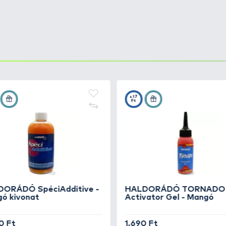
 Method -
+18
Ft
 Method -
+17
Ft