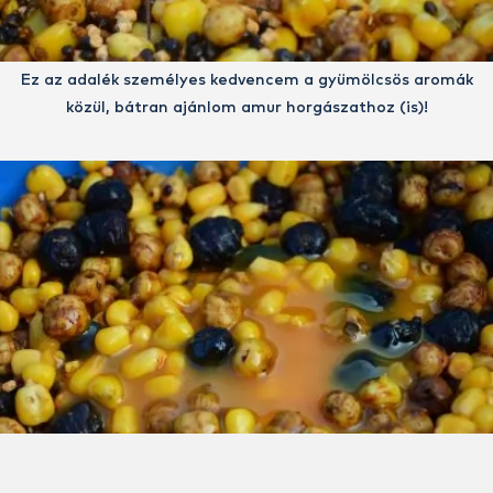
Ez az adalék személyes kedvencem a gyümölcsös aromák
közül, bátran ajánlom amur horgászathoz (is)!