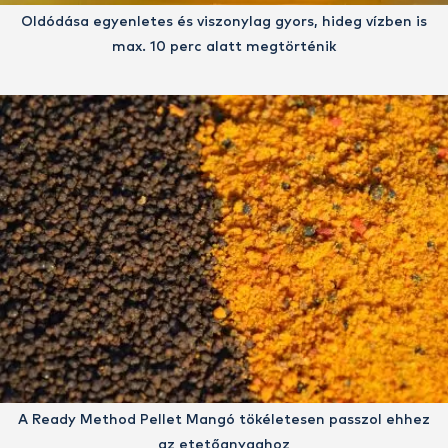
Oldódása egyenletes és viszonylag gyors, hideg vízben is
max. 10 perc alatt megtörténik
A Ready Method Pellet Mangó tökéletesen passzol ehhez
az etetőanyaghoz