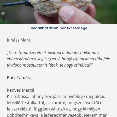
Ellenállhatatlan pontycsemege!
Juhász Marci
„Szia, Tomi! Szeretnék javítani a dobótechnikámon,
ebben kérném a segítséged. A horgászfilmekben többféle
távdobó mozdulatot is látok, te hogy csinálod?”
Putz Tamás:
Kedves Marci!
Kis túlzással ahány horgász, annyiféle jó megoldás
létezik! Testalkattól, fizikumtól, megszokásoktól és
felszereléstől függően változó az, hogy ki milyen
dobótechnikával a legeredményesebb. Nekem már