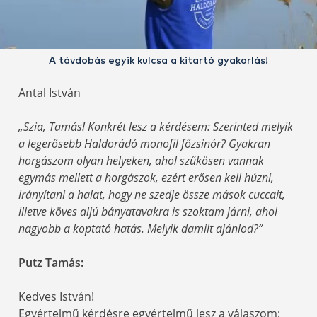
A távdobás egyik kulcsa a kitartó gyakorlás!
Antal István
„Szia, Tamás! Konkrét lesz a kérdésem: Szerinted melyik
a legerősebb Haldorádó monofil főzsinór? Gyakran
horgászom olyan helyeken, ahol szűkösen vannak
egymás mellett a horgászok, ezért erősen kell húzni,
irányítani a halat, hogy ne szedje össze mások cuccait,
illetve köves aljú bányatavakra is szoktam járni, ahol
nagyobb a koptató hatás. Melyik damilt ajánlod?”
Putz Tamás:
Kedves István!
Egyértelmű kérdésre egyértelmű lesz a válaszom: