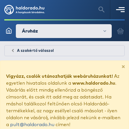
Áruház
A szakértő válaszol
×
Vigyázz, csalók utánozhatják webáruházunkat!
Az
egyetlen hivatalos oldalunk a
www.haldorado.hu
.
Vásárlás előtt mindig ellenőrizd a böngésző
címsorát, és csak itt add meg az adataidat. Ha
máshol találkozol feltűnően olcsó Haldorádó-
termékekkel, az nagy eséllyel csaló másolat - ilyen
oldalon ne vásárolj, inkább jelezd nekünk e-mailben
a
pult@haldorado.hu
címen!