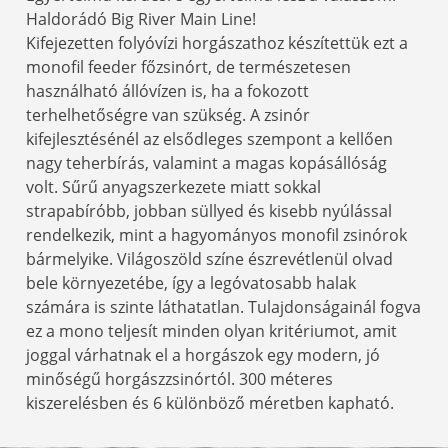
Haldorádó Big River Main Line!
Kifejezetten folyóvízi horgászathoz készítettük ezt a
monofil feeder főzsinórt, de természetesen
használható állóvízen is, ha a fokozott
terhelhetőségre van szükség. A zsinór
kifejlesztésénél az elsődleges szempont a kellően
nagy teherbírás, valamint a magas kopásállóság
volt. Sűrű anyagszerkezete miatt sokkal
strapabíróbb, jobban süllyed és kisebb nyúlással
rendelkezik, mint a hagyományos monofil zsinórok
bármelyike. Világoszöld színe észrevétlenül olvad
bele környezetébe, így a legóvatosabb halak
számára is szinte láthatatlan. Tulajdonságainál fogva
ez a mono teljesít minden olyan kritériumot, amit
joggal várhatnak el a horgászok egy modern, jó
minőségű horgászzsinórtól. 300 méteres
kiszerelésben és 6 különböző méretben kapható.