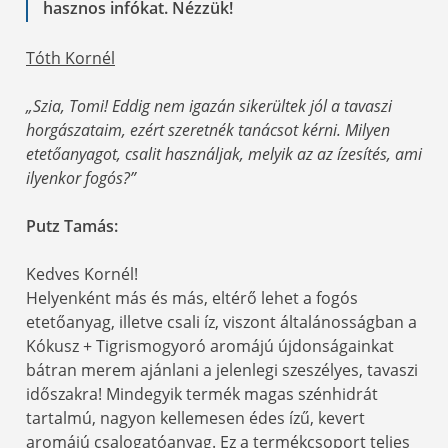
hasznos infókat. Nézzük!
Tóth Kornél
„Szia, Tomi! Eddig nem igazán sikerültek jól a tavaszi
horgászataim, ezért szeretnék tanácsot kérni. Milyen
etetőanyagot, csalit használjak, melyik az az ízesítés, ami
ilyenkor fogós?”
Putz Tamás:
Kedves Kornél!
Helyenként más és más, eltérő lehet a fogós
etetőanyag, illetve csali íz, viszont általánosságban a
Kókusz + Tigrismogyoró aromájú újdonságainkat
bátran merem ajánlani a jelenlegi szeszélyes, tavaszi
időszakra! Mindegyik termék magas szénhidrát
tartalmú, nagyon kellemesen édes ízű, kevert
aromájú csalogatóanyag. Ez a termékcsoport teljes