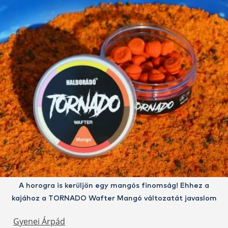
A horogra is kerüljön egy mangós finomság! Ehhez a
kajához a TORNADO Wafter Mangó változatát javaslom
Gyenei Árpád