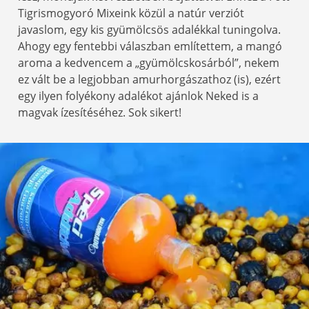
Tigrismogyoró Mixeink közül a natúr verziót
javaslom, egy kis gyümölcsös adalékkal tuningolva.
Ahogy egy fentebbi válaszban említettem, a mangó
aroma a kedvencem a „gyümölcskosárból”, nekem
ez vált be a legjobban amurhorgászathoz (is), ezért
egy ilyen folyékony adalékot ajánlok Neked is a
magvak ízesítéséhez. Sok sikert!