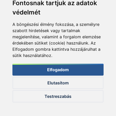
Fontosnak tartjuk az adatok
Remekül megtapad a kisebb-nagyobb főtt magvak
védelmét
felületén, jelentősen képes fokozni azok hatékonyságát
A böngészési élmény fokozása, a személyre
szabott hirdetések vagy tartalmak
megjelenítése, valamint a forgalom elemzése
érdekében sütiket (cookie) használunk. Az
Elfogadom gombra kattintva hozzájárulhat a
sütik használatához.
Elfogadom
Elutasítom
Testreszabás
Hihetetlenül sűrű! Brutálisan intenzív íze, aromája