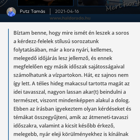
Putz Tamás
2021-04-16
Bíztam benne, hogy mire ismét én leszek a soros
a kérdezz-felelek stílusú sorozatunk
folytatásában, már a kora nyári, kellemes,
melegedő időjárás lesz jellemző, és ennek
megfelelően egy másik időszak sajátosságaival
számolhatunk a vízpartokon. Hát, ez sajnos nem
így lett. A télies hideg makacsul tartotta magát az
idei tavasszal, nagyon lassan akar(t) beindulni a
természet, viszont mindenképpen alakul a dolog.
Ebben az írásban igyekeztem olyan kérdéseket és
témákat összegyűjteni, amik az átmeneti-tavaszi
időszakra, valamint a kicsit később érkező,
melegebb, nyár eleji körülményekhez is kínálnak