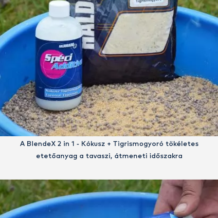
A BlendeX 2 in 1 - Kókusz + Tigrismogyoró tökéletes
etetőanyag a tavaszi, átmeneti időszakra