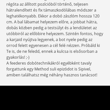
régóta az állított pozícióból történő, teljesen
hátralendített és fix támaszkodólábas módszer a
leghatékonyabb. Ekkor a dobó zászlóm hossza 120
cm. A bal lábamat helyezem előre, a jobbat hátra,
dobás közben pedig a testsúlyt és a lendületet az
utóbbiról az előbbire helyezem. Szintén fontos, hogy
a karjaid nyújtva legyenek, a bot nyele pedig az
orrod felett egyenesen a cél felé nézzen. Próbáld ki
Te is, de ne feledd, ennek a kulcsa is elsősorban a
gyakorlás! ;-)
A feederes dobótechnikákról egyébként tavaly
forgattunk egy Method suli epizódot is Sipivel,
amiben találhatsz még néhány hasznos tanácsot!