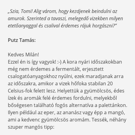
„Szia, Tomi! Alig várom, hogy kezdjenek beindulni az
amurok. Szerinted a tavaszi, melegedő vizekben milyen
etetőanyaggal és csalival érdemes rájuk horgászni?”
Putz Tamás:
Kedves Milán!
Ezzel én is így vagyok! :-) A kora nyári időszakokban
még nem érdemes a fermentált, erjesztett
csalogatóanyagokhoz nyúlni, ezek maradjanak arra
az időszakra, amikor a vizek hőfoka stabilan 20
Celsius-fok felett lesz. Helyettük a gyümölcsös, édes
ízek és aromák felé érdemes fordulni, melyekből
bőségesen található fogós alternatíva a palettánkon.
Ilyen például az eper, az ananász vagy épp a mangó,
ami a kedvenc gyümölcsös aromám. Tessék, néhány
szuper mangós tipp: