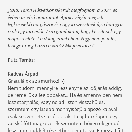
„Szia, Tomi! Húsvétkor sikerült megfognom a 2021-es
évben az első amuromat. Április végén megyek
legközelebb horgászni és nagyon szeretnék újra horogra
csali egy torpedót. Arra gondoltam, hogy készítenék egy
alapozó etetést a dolog érdekében. Vagy nem jó ötlet,
hidegek még hozzá a vizek? Mit javasolsz?”
Putz Tamás:
Kedves Árpád!
Gratulálok az amurhoz! :-)
Nem tudom, mennyire lesz enyhe az időjárás addig,
de reméljük a legjobbakat… Ha és amennyiben nem
lesz stagnálás, vagy ne adj Isten visszahűlés,
szerintem egy kisebb mennyiségű alapozó kajával
csak kedvezhetsz a célodnak. Tulajdonképpen egy
zacskó főtt magkeverék szerintem bőven elegendő
lesz, mondjuk két részletben bejuttatva. Ehhez a Főtt