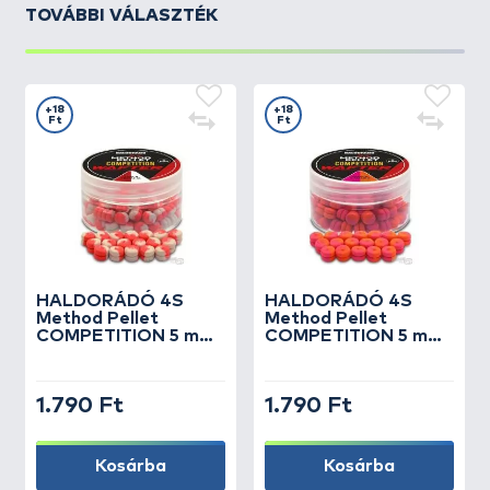
TOVÁBBI VÁLASZTÉK
+18
+18
Ft
Ft
HALDORÁDÓ
4S
HALDORÁDÓ
4S
Method Pellet
Method Pellet
COMPETITION 5 mm
COMPETITION 5 mm
- Eper & Tintahal
- Papaya & Mangó
1.790 Ft
1.790 Ft
Kosárba
Kosárba