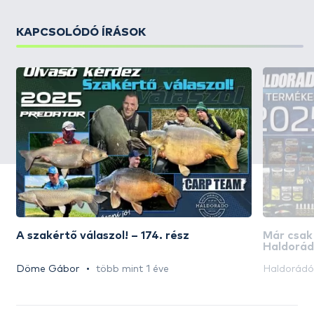
KAPCSOLÓDÓ ÍRÁSOK
A szakértő válaszol! – 174. rész
Már csak
Haldorád
akciós n
Döme Gábor
több mint 1 éve
Haldorád