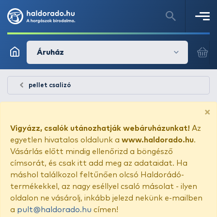
Áruház
pellet csalizó
×
Vigyázz, csalók utánozhatják webáruházunkat!
Az
egyetlen hivatalos oldalunk a
www.haldorado.hu
.
Vásárlás előtt mindig ellenőrizd a böngésző
címsorát, és csak itt add meg az adataidat. Ha
máshol találkozol feltűnően olcsó Haldorádó-
termékekkel, az nagy eséllyel csaló másolat - ilyen
oldalon ne vásárolj, inkább jelezd nekünk e-mailben
a
pult@haldorado.hu
címen!