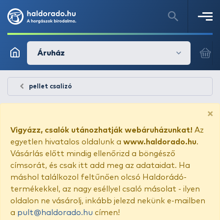
Áruház
pellet csalizó
×
Vigyázz, csalók utánozhatják webáruházunkat!
Az
egyetlen hivatalos oldalunk a
www.haldorado.hu
.
Vásárlás előtt mindig ellenőrizd a böngésző
címsorát, és csak itt add meg az adataidat. Ha
máshol találkozol feltűnően olcsó Haldorádó-
termékekkel, az nagy eséllyel csaló másolat - ilyen
oldalon ne vásárolj, inkább jelezd nekünk e-mailben
a
pult@haldorado.hu
címen!