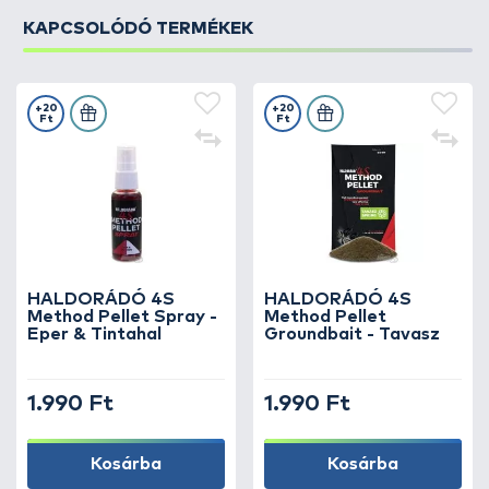
KAPCSOLÓDÓ TERMÉKEK
+20
+20
Ft
Ft
HALDORÁDÓ 4S
HALDORÁDÓ 4S
Method Pellet Spray -
Method Pellet
Eper & Tintahal
Groundbait - Tavasz
1.990 Ft
1.990 Ft
Kosárba
Kosárba