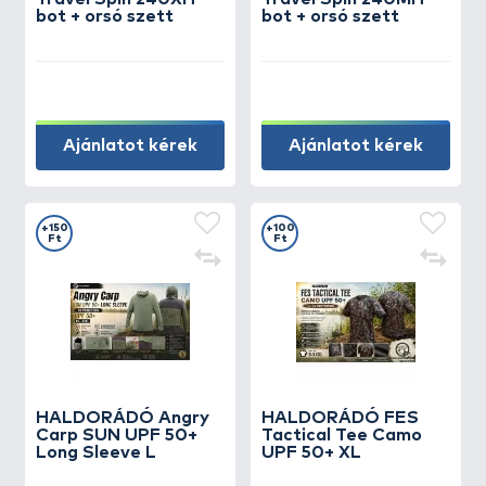
bot + orsó szett
bot + orsó szett
Ajánlatot kérek
Ajánlatot kérek
+150
+100
Ft
Ft
HALDORÁDÓ Angry
HALDORÁDÓ FES
Carp SUN UPF 50+
Tactical Tee Camo
Long Sleeve L
UPF 50+ XL