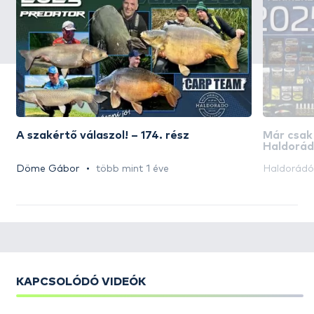
A szakértő válaszol! – 174. rész
Már csak
Haldorád
akciós n
Döme Gábor
több mint 1 éve
Haldorád
KAPCSOLÓDÓ VIDEÓK