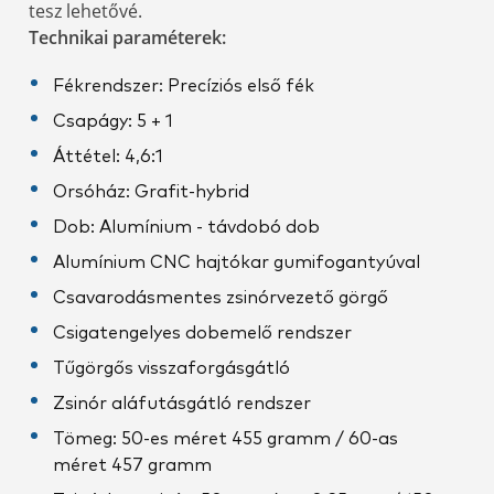
tesz lehetővé.
Technikai paraméterek:
Fékrendszer: Precíziós első fék
Csapágy: 5 + 1
Áttétel: 4,6:1
Orsóház: Grafit-hybrid
Dob: Alumínium - távdobó dob
Alumínium CNC hajtókar gumifogantyúval
Csavarodásmentes zsinórvezető görgő
Csigatengelyes dobemelő rendszer
Tűgörgős visszaforgásgátló
Zsinór aláfutásgátló rendszer
Tömeg: 50-es méret 455 gramm / 60-as
méret 457 gramm