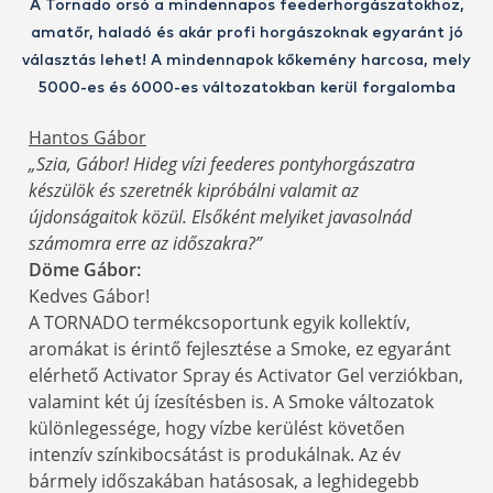
A Tornado orsó a mindennapos feederhorgászatokhoz,
amatőr, haladó és akár profi horgászoknak egyaránt jó
választás lehet! A mindennapok kőkemény harcosa, mely
5000-es és 6000-es változatokban kerül forgalomba
Hantos Gábor
„Szia, Gábor! Hideg vízi feederes pontyhorgászatra
készülök és szeretnék kipróbálni valamit az
újdonságaitok közül. Elsőként melyiket javasolnád
számomra erre az időszakra?”
Döme Gábor:
Kedves Gábor!
A TORNADO termékcsoportunk egyik kollektív,
aromákat is érintő fejlesztése a Smoke, ez egyaránt
elérhető Activator Spray és Activator Gel verziókban,
valamint két új ízesítésben is. A Smoke változatok
különlegessége, hogy vízbe kerülést követően
intenzív színkibocsátást is produkálnak. Az év
bármely időszakában hatásosak, a leghidegebb