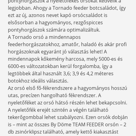
pontyhorgászok a nyeletőfékes orsókat kedvelik a
legjobban. Ahogy a Tornado feeder botcsaládot, így
ezt az új, azonos nevet kapó orsócsaládot is
elsősorban a hagyományos, rezgőspicces
pontyhorgászok számára optimalizáltuk.
A Tornado orsó a mindennapos
feederhorgászatokhoz, amatőr, haladó és akár profi
horgászoknak egyaránt jó választás lehet! A
mindennapok kőkemény harcosa, mely 5000-es és
6000-es változatokban kerül forgalomba, így a
legtöbbek által használt 3,6; 3,9 és 4,2 méteres
botokhoz ideális választás.
Az orsó első fő-fékrendszere a hagyományos hosszú
utas, precízen hangolható fékrendszer. A
nyeletőféket az orsó hátsó részén lehet bekapcsolni.
A nyeletőfék erejét szintén a végén található
tekerőgombbal lehet szabályozni. Ezen orsók dobján
is – mint az összes By Döme TEAM FEEDER orsón – 2
db zsinórklipsz található, amely kettő kiakasztást