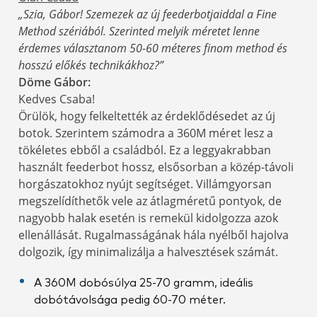
„Szia, Gábor! Szemezek az új feederbotjaiddal a Fine
Method szériából. Szerinted melyik méretet lenne
érdemes választanom 50-60 méteres finom method és
hosszú előkés technikákhoz?”
Döme Gábor:
Kedves Csaba!
Örülök, hogy felkeltették az érdeklődésedet az új
botok. Szerintem számodra a 360M méret lesz a
tökéletes ebből a családból. Ez a leggyakrabban
használt feederbot hossz, elsősorban a közép-távoli
horgászatokhoz nyújt segítséget. Villámgyorsan
megszelídíthetők vele az átlagméretű pontyok, de
nagyobb halak esetén is remekül kidolgozza azok
ellenállását. Rugalmasságának hála nyélből hajolva
dolgozik, így minimalizálja a halvesztések számát.
A 360M dobósúlya 25-70 gramm, ideális
dobótávolsága pedig 60-70 méter.