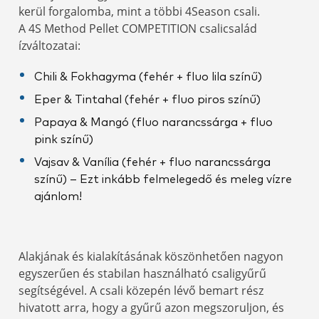
kerül forgalomba, mint a többi 4Season csali.
A 4S Method Pellet COMPETITION csalicsalád
ízváltozatai:
Chili & Fokhagyma (fehér + fluo lila színű)
Eper & Tintahal (fehér + fluo piros színű)
Papaya & Mangó (fluo narancssárga + fluo
pink színű)
Vajsav & Vanília (fehér + fluo narancssárga
színű) – Ezt inkább felmelegedő és meleg vízre
ajánlom!
Alakjának és kialakításának köszönhetően nagyon
egyszerűen és stabilan használható csaligyűrű
segítségével. A csali közepén lévő bemart rész
hivatott arra, hogy a gyűrű azon megszoruljon, és