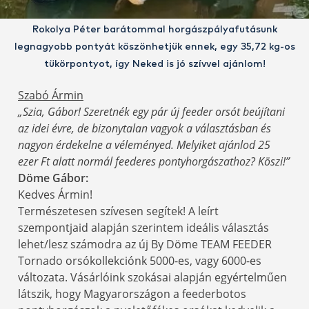
Rokolya Péter barátommal horgászpályafutásunk
legnagyobb pontyát köszönhetjük ennek, egy 35,72 kg-os
tükörpontyot, így Neked is jó szívvel ajánlom!
Szabó Ármin
„Szia, Gábor! Szeretnék egy pár új feeder orsót beújítani
az idei évre, de bizonytalan vagyok a választásban és
nagyon érdekelne a véleményed. Melyiket ajánlod 25
ezer Ft alatt normál feederes pontyhorgászathoz? Köszi!”
Döme Gábor:
Kedves Ármin!
Természetesen szívesen segítek! A leírt
szempontjaid alapján szerintem ideális választás
lehet/lesz számodra az új By Döme TEAM FEEDER
Tornado orsókollekciónk 5000-es, vagy 6000-es
változata. Vásárlóink szokásai alapján egyértelműen
látszik, hogy Magyarországon a feederbotos