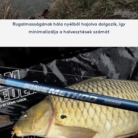
Rugalmasságának hála nyélből hajolva dolgozik, így
minimalizálja a halvesztések számát