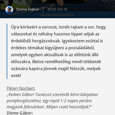
Döme Gábor
2025-02-16
Újra körbeért a sorozat, ismét rajtam a sor, hogy
válaszokat és néhány hasznos tippet adjak az
érdeklődő horgászoknak. Igyekeztem ezúttal is
érdekes témákat kigyűjteni a postaládából,
amelyek egyben aktuálisak is az előttünk álló
időszakra, illetve remélhetőleg minél többetek
számára kapóra jönnek majd! Nézzük, melyek
ezek!
Péteri Norbert
„Kedves Gábor! Tanácsot szeretnék kérni bányatavi
pontyhorgászathoz, egy rapid 1-2 napos pecára
megyünk februárban. Milyen csalit használjak?”
Döme Gábor: