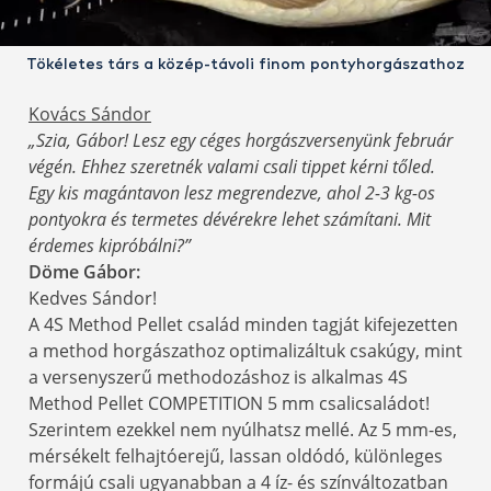
Tökéletes társ a közép-távoli finom pontyhorgászathoz
Kovács Sándor
„Szia, Gábor! Lesz egy céges horgászversenyünk február
végén. Ehhez szeretnék valami csali tippet kérni tőled.
Egy kis magántavon lesz megrendezve, ahol 2-3 kg-os
pontyokra és termetes dévérekre lehet számítani. Mit
érdemes kipróbálni?”
Döme Gábor:
Kedves Sándor!
A 4S Method Pellet család minden tagját kifejezetten
a method horgászathoz optimalizáltuk csakúgy, mint
a versenyszerű methodozáshoz is alkalmas 4S
Method Pellet COMPETITION 5 mm csalicsaládot!
Szerintem ezekkel nem nyúlhatsz mellé. Az 5 mm-es,
mérsékelt felhajtóerejű, lassan oldódó, különleges
formájú csali ugyanabban a 4 íz- és színváltozatban