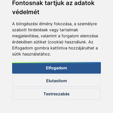
Fontosnak tartjuk az adatok
Rokolya Péter
védelmét
3 napja
A böngészési élmény fokozása, a személyre
szabott hirdetések vagy tartalmak
megjelenítése, valamint a forgalom elemzése
érdekében sütiket (cookie) használunk. Az
Elfogadom gombra kattintva hozzájárulhat a
sütik használatához.
ÚJ TERMÉKEK
Elfogadom
Elutasítom
Testreszabás