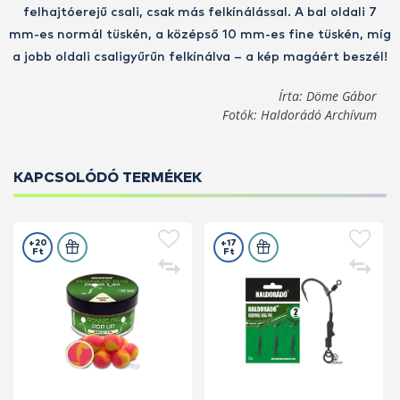
felhajtóerejű csali, csak más felkínálással. A bal oldali 7
mm-es normál tüskén, a középső 10 mm-es fine tüskén, míg
a jobb oldali csaligyűrűn felkínálva – a kép magáért beszél!
Írta: Döme Gábor
Fotók: Haldorádó Archívum
KAPCSOLÓDÓ TERMÉKEK
+20
+17
Ft
Ft