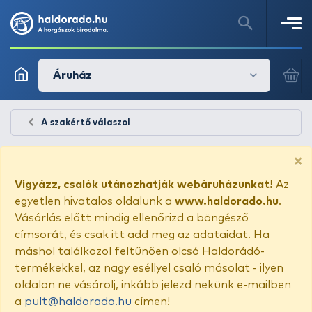
Áruház
A szakértő válaszol
×
Vigyázz, csalók utánozhatják webáruházunkat!
Az
egyetlen hivatalos oldalunk a
www.haldorado.hu
.
Vásárlás előtt mindig ellenőrizd a böngésző
címsorát, és csak itt add meg az adataidat. Ha
máshol találkozol feltűnően olcsó Haldorádó-
termékekkel, az nagy eséllyel csaló másolat - ilyen
oldalon ne vásárolj, inkább jelezd nekünk e-mailben
a
pult@haldorado.hu
címen!