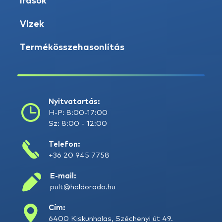
Írások
Vizek
Termékösszehasonlítás
Nyitvatartás:
H-P: 8:00-17:00
Sz: 8:00 - 12:00
Telefon:
+36 20 945 7758
E-mail:
pult@haldorado.hu
Cím:
6400 Kiskunhalas, Széchenyi út 49.