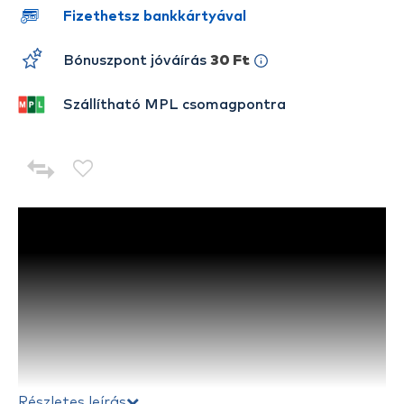
Fizethetsz bankkártyával
Bónuszpont jóváírás
30 Ft
Szállítható MPL csomagpontra
Részletes leírás