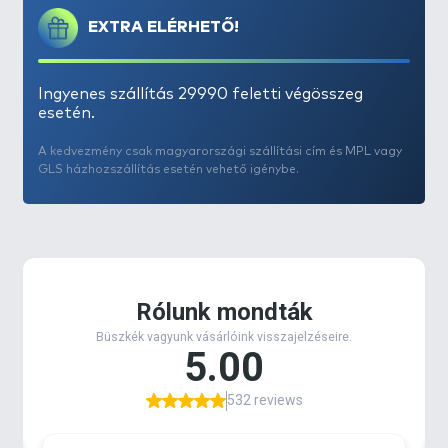
pedig végképp csoda, ha az iránta mutatkozó igény
EXTRA ELÉRHETŐ!
évről évre nő! Az talán már csak „hab a tortán",
hogy
Döme Gábor
a csali család emblematikus
tagjával: a
Haldorádó Oldódó Lebegő Pellet - Édes
Ingyenes szállítás 29990 feletti végösszeg
Ananász
csalival 8 év alatt köbe járta a földet és
esetén.
(feeder technikával, saját felszereléssel) mind az 5
földrészen fogott vele pontyokat.
A kedvezmény csak magyarországi szállítási cím és MPL vagy
Sokat törtük a fejünket, hogy szabad-e ezeket a
GLS házhozszállítás esetén vehető igénybe.
legendás csalikat „bántani", vagy bármilyen
változtatást eszközölni rajtuk? Végül bátor
elhatározásra jutottunk, ugyanis a jót is lehet még
jobbá, jelen esetben még fogósabbá tenni!
Minimális mértékben javítottunk a már bevált
csalikon, amely még intenzívebb aromákban,
könnyebben fűzhető, fúrható állagban nyilvánul
meg elsősorban. Létrehoztunk egy egységes,
könnyen érthető és áttekinthető rendszert, amely
során már a megnevezés is egyértelművé teszi, hogy
az a csali miként viselkedik. A gyűjtőnévként pedig