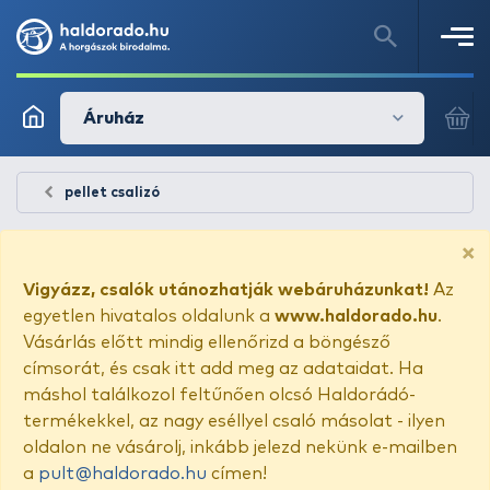
Áruház
pellet csalizó
×
Vigyázz, csalók utánozhatják webáruházunkat!
Az
egyetlen hivatalos oldalunk a
www.haldorado.hu
.
Vásárlás előtt mindig ellenőrizd a böngésző
címsorát, és csak itt add meg az adataidat. Ha
máshol találkozol feltűnően olcsó Haldorádó-
termékekkel, az nagy eséllyel csaló másolat - ilyen
oldalon ne vásárolj, inkább jelezd nekünk e-mailben
a
pult@haldorado.hu
címen!