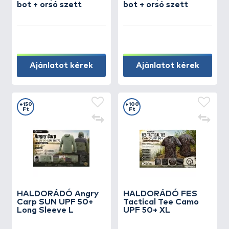
bot + orsó szett
bot + orsó szett
Ajánlatot kérek
Ajánlatot kérek
+150
+100
Ft
Ft
HALDORÁDÓ Angry
HALDORÁDÓ FES
Carp SUN UPF 50+
Tactical Tee Camo
Long Sleeve L
UPF 50+ XL