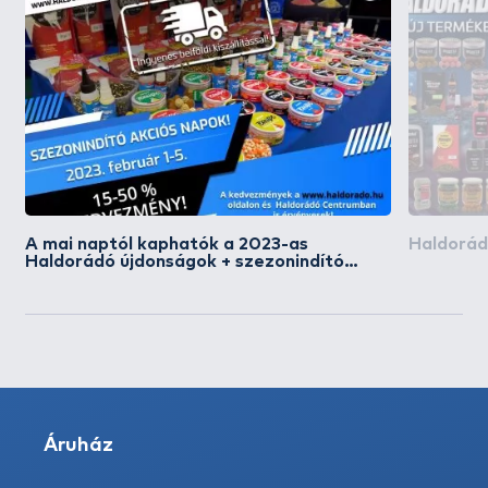
A mai naptól kaphatók a 2023-as
Haldorád
Haldorádó újdonságok + szezonindító
akciós napok, ingyen kiszállítással!
Áruház