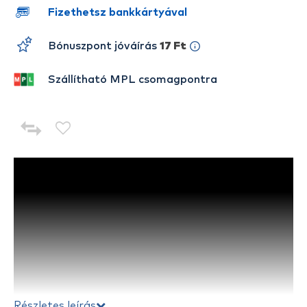
Fizethetsz bankkártyával
Bónuszpont jóváírás
17 Ft
Szállítható MPL csomagpontra
Részletes leírás