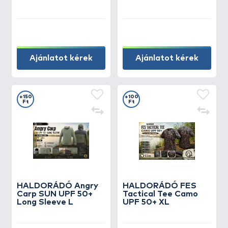
Ajánlatot kérek
Ajánlatot kérek
+150
+100
Ft
Ft
HALDORÁDÓ Angry
HALDORÁDÓ FES
Carp SUN UPF 50+
Tactical Tee Camo
Long Sleeve L
UPF 50+ XL