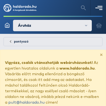
Áruház
pontyozó
×
Vigyázz, csalók utánozhatják webáruházunkat!
Az
egyetlen hivatalos oldalunk a
www.haldorado.hu
.
Vásárlás előtt mindig ellenőrizd a böngésző
címsorát, és csak itt add meg az adataidat. Ha
máshol találkozol feltűnően olcsó Haldorádó-
termékekkel, az nagy eséllyel csaló másolat - ilyen
oldalon ne vásárolj, inkább jelezd nekünk e-mailben
a
pult@haldorado.hu
címen!