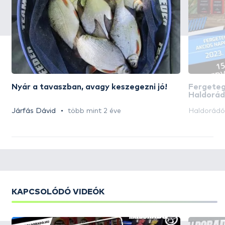
Nyár a tavaszban, avagy keszegezni jó!
Fergeteg
Haldorád
kedvezmé
Járfás Dávid
több mint 2 éve
Haldorád
KAPCSOLÓDÓ VIDEÓK