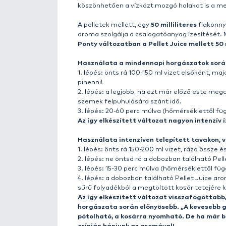
A Haldorádó Pellet Pack már 10 
volt hazánkban. Kivitele azonban
termékcsaládunkat is megújítsu
A Pellet Pack By Döme Gábor 
A megújult Pellet Pack immár 