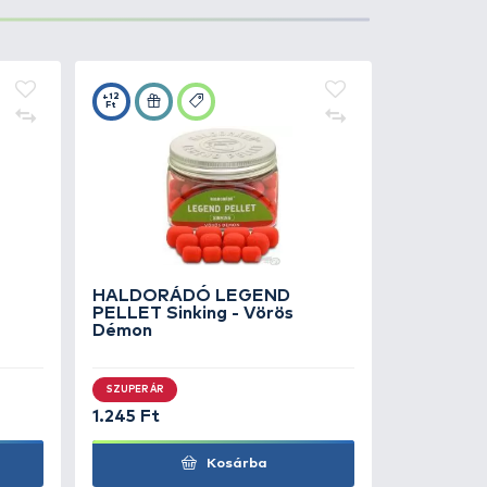
ni, ha ezt a halak igénylik. A
másnak kitett tavak
az aroma, az utólag is
venni már nem tudjuk…, tehát
ató meg a kínálatunkban: