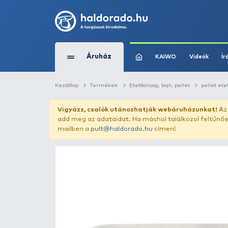
Áruház
KAIWO
Kezdőlap
Termékek
Etetőanyag, bojli, pe
Vigyázz, csalók utánozhatják webár
add meg az adataidat. Ha máshol találk
mailben a
pult@haldorado.hu
címen!