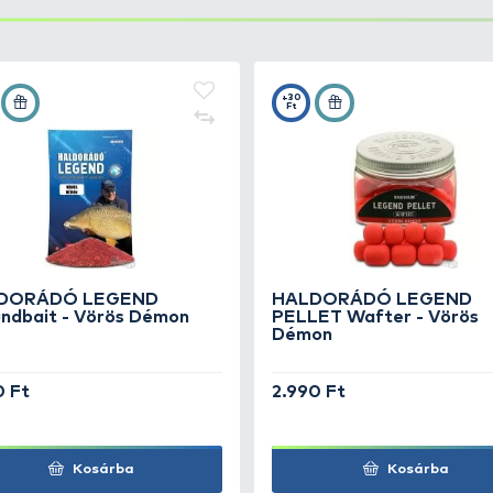
ett tavakon, vagy versenyen:
t, rázd össze és hagyd a pelletet pihenni!
 található Pellet Juice aromát!
érséklettől függően) használatra kész, kosárba tölthető!
ellet Juice aromával tudod a kosár csalogatóhatását fokoz
sár tetejére kell nyomni és így bevetni!
isszafogottabb, nem annyira aromás, amely a nagy nyo
„A kevesebb gyakorta több!” Ha mégis kell a halaknak 
 De ha már belekevertük az alap pellet mixbe, azt ki
 már jól bevált öt változatban, modern köntösben találh
gy Ponty, Vörös Démon, Édes Ananász