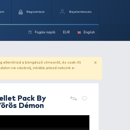
Kedvencek
Kosaram
Regisztráció
Fogási na
ok
örös Démon
ado.hu
. Vásárlás előtt mindig ellenőrizd a böngésző címs
yel csaló másolat - ilyen oldalon ne vásárolj, inkább jel
HALDORÁDÓ
Pellet Pack By