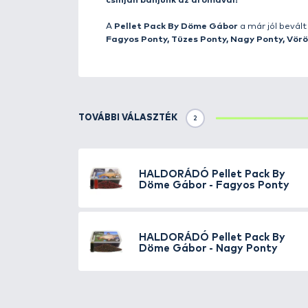
hosszabb ideig frissen tarthatju
Minden változat
400 grammnyi 2
évek óta jól működő etetőanyaga
gyorsan, illetve közepesen gyor
pellet, amely nagyon lassan puh
köszönhetően a vízközt mozgó ha
A pelletek mellett, egy
50 millil
aroma szolgálja a csalogatóanya
Ponty változatban a Pellet Ju
Használata a mindennapi horg
1. lépés: önts rá 100-150 ml viz
pihenni!
2. lépés: a legjobb, ha ezt már 
szemek felpuhulására szánt idő
3. lépés: 20-60 perc múlva (hőm
Az így elkészített változat na