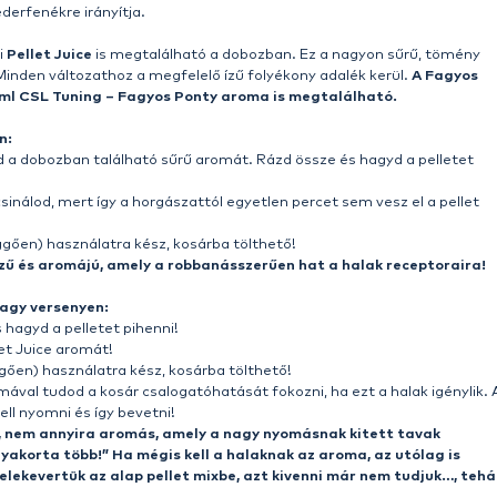
éve megtalálható a kínálatunkban! A pelletes pontyos c
 idejét múlt, így elérkezett az ideje, hogy a változó igé
k úgy, hogy a használhatósága, és eredményessége ne s
tartalma
nem papírdobozban, hanem visszazárható műanyag doboz