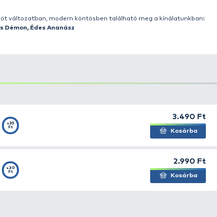
k a bekevert etetőanyagot, és kiürülése után is hasznosít
, 3 és 4 mm-es pellet keverékét
tartalmazza. A kisebb 
ink legértékesebb összetevőiből épülnek fel. Olyan színe
san puhulnak és oldódnak fel a vízben, de nem esnek szét
ul fel, ez sokáig kemény, „roppanós” falat marad. A hali
lakat is a mederfenékre irányítja.
iteres
flakonnyi
Pellet Juice
is megtalálható a dobozban.
g ízesítését. Minden változathoz a megfelelő ízű folyéko
ice mellett 50 ml CSL Tuning – Fagyos Ponty aroma is
ászatok során:
et elsőként, majd a dobozban található sűrű aromát. Rázd
előző este megcsinálod, mert így a horgászattól egyetlen 
.
érséklettől függően) használatra kész, kosárba tölthető!
gyon intenzív ízű és aromájú, amely a robbanásszerűen