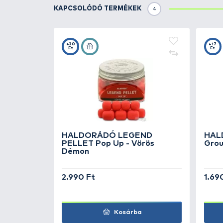
Használata intenzíven telepít
1. lépés: önts rá 150-200 ml vize
2. lépés: ne öntsd rá a dobozban
3. lépés: 15-30 perc múlva (hőm
4. lépés: a dobozban található P
sűrű folyadékból a megtöltött ko
Az így elkészített változat v
horgászata során előnyösebb. 
pótolható, a kosárra nyomható.
csínján bánjunk az aromával!
A
Pellet Pack By Döme Gábor
a
Fagyos Ponty, Tüzes Ponty, Na
TOVÁBBI VÁLASZTÉK
2