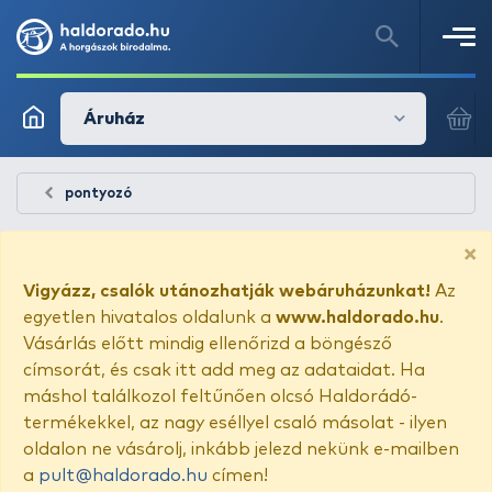
Áruház
pontyozó
×
Vigyázz, csalók utánozhatják webáruházunkat!
Az
egyetlen hivatalos oldalunk a
www.haldorado.hu
.
Vásárlás előtt mindig ellenőrizd a böngésző
címsorát, és csak itt add meg az adataidat. Ha
máshol találkozol feltűnően olcsó Haldorádó-
termékekkel, az nagy eséllyel csaló másolat - ilyen
oldalon ne vásárolj, inkább jelezd nekünk e-mailben
a
pult@haldorado.hu
címen!