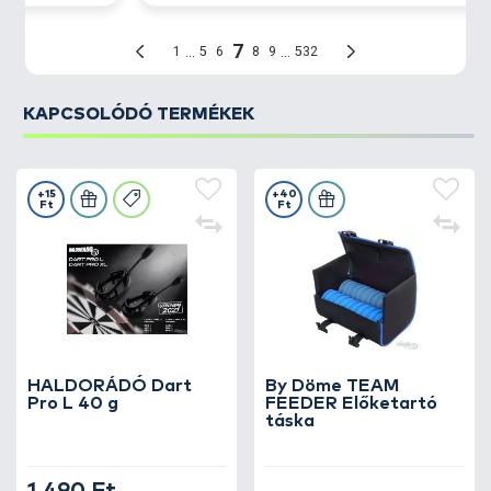
KAPCSOLÓDÓ TERMÉKEK
+15
+40
Ft
Ft
HALDORÁDÓ Dart
By Döme TEAM
Pro L 40 g
FEEDER Előketartó
táska