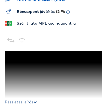
Fizethetsz bankkártyával
Bónuszpont jóváírás
12 Ft
Szállítható MPL csomagpontra
Részletes leírás