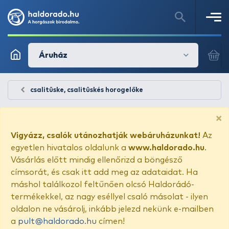
Áruház
csalitüske, csalitüskés horogelőke
×
Vigyázz, csalók utánozhatják webáruházunkat!
Az
egyetlen hivatalos oldalunk a
www.haldorado.hu
.
Vásárlás előtt mindig ellenőrizd a böngésző
címsorát, és csak itt add meg az adataidat. Ha
máshol találkozol feltűnően olcsó Haldorádó-
termékekkel, az nagy eséllyel csaló másolat - ilyen
oldalon ne vásárolj, inkább jelezd nekünk e-mailben
a
pult@haldorado.hu
címen!