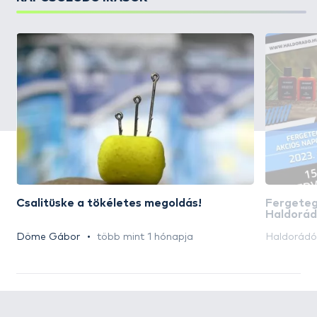
Csalitüske a tökéletes megoldás!
Fergeteg
Haldorád
kedvezmé
Döme Gábor
több mint 1 hónapja
Haldorád