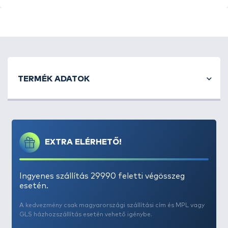
A
Haldorádó SpéciMethod Rig
nem más, mint egy
minőségi alapanyagok felhasználásával készült,
TERMÉK ADATOK
profi csalitüskés horogelőke.
8 cm hosszú, 0,12 mm
átmérőjű fonott zsinórra kötött, 12-es szakáll
nélküli horoggal és 7 mm-es csalitüskével
ellátott
előke, amely szorgos magyar kezek munkáját dicséri.
Pont olyan, amelyet mi is használunk, amelyet jó
EXTRA ELÉRHETŐ!
szívvel ajánlunk!
Ingyenes szállítás 29990 feletti végösszeg
esetén.
A kedvezmény csak magyarországi szállítási cím és MPL vagy
GLS házhozszállítás esetén vehető igénybe.