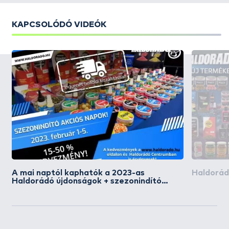
KAPCSOLÓDÓ VIDEÓK
A mai naptól kaphatók a 2023-as
Haldorád
Haldorádó újdonságok + szezonindító
akciós napok, ingyen kiszállítással!