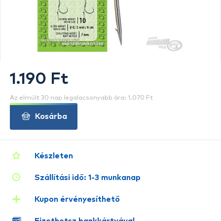
1.190 Ft
Az elmúlt 30 nap legalacsonyabb ára: 1.070 Ft
Kosárba
Készleten
Szállítási idő: 1-3 munkanap
Kupon érvényesíthető