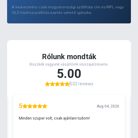
A kedvezmény csak magyarországi szállítási cím és MPL vagy
GLS házhozszállítás esetén vehető igénybe.