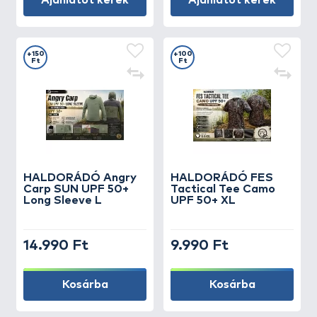
Ajánlatot kérek
Ajánlatot kérek
+150
+100
Ft
Ft
HALDORÁDÓ Angry
HALDORÁDÓ FES
Carp SUN UPF 50+
Tactical Tee Camo
Long Sleeve L
UPF 50+ XL
14.990 Ft
9.990 Ft
Kosárba
Kosárba