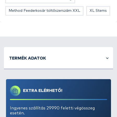
Method Feederkosár töltőszerszám XXL
XL Stems
TERMÉK ADATOK
EXTRA ELÉRHETŐ!
Ingyenes szállítás 29990 feletti végösszeg
esetén.