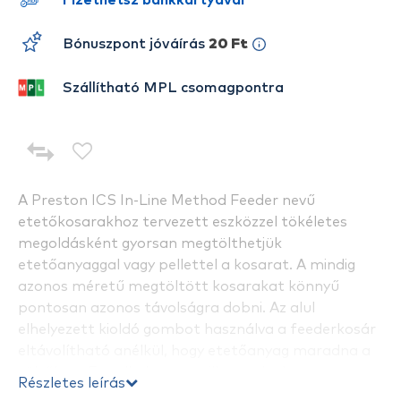
Fizethetsz bankkártyával
Bónuszpont jóváírás
20 Ft
Szállítható MPL csomagpontra
A Preston ICS In-Line Method Feeder nevű
etetőkosarakhoz tervezett eszközzel tökéletes
megoldásként gyorsan megtölthetjük
etetőanyaggal vagy pellettel a kosarat. A mindig
azonos méretű megtöltött kosarakat könnyű
pontosan azonos távolságra dobni. Az alul
elhelyezett kioldó gombot használva a feederkosár
eltávolítható anélkül, hogy etetőanyag maradna a
töltőben. Ezt alkalmazva pillanatok alatt
Részletes leírás
készíthetünk tökéletes aerodinamikai alakú,