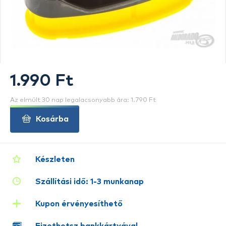
1.990 Ft
Az elmúlt 30 nap legalacsonyabb ára: 1.790 Ft
Kosárba
Készleten
Szállítási idő: 1-3 munkanap
Kupon érvényesíthető