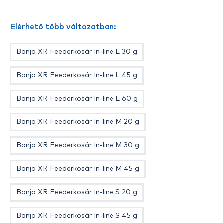
egyforma méretű és egyenletesen megtöltött
feederkosarakat, továbbá a horgot is az
Elérhető több változatban:
etetőanyagba rejthetjük, ahol a legjobb helyen van
a gyors kapások szempontjából. A töltő lehetővé
Banjo XR Feederkosár In-line L 30 g
teszi kevésbé tapadós etetőanyagok használatát is,
melyek a vízben gyorsabban bontanak, ami hasznos
Banjo XR Feederkosár In-line L 45 g
azokon a napokon, amikor a halak gyorsan ráállnak
az etetésre. A gyorstöltő működik etetőanyaggal és
Banjo XR Feederkosár In-line L 60 g
apró szemű, nedvesített pellettel is.
Banjo XR Feederkosár In-line M 20 g
Banjo XR Feederkosár In-line M 30 g
Banjo XR Feederkosár In-line M 45 g
Banjo XR Feederkosár In-line S 20 g
Banjo XR Feederkosár In-line S 45 g