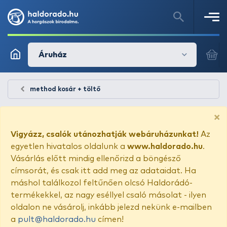
Áruház
method kosár + töltő
×
Vigyázz, csalók utánozhatják webáruházunkat!
Az
egyetlen hivatalos oldalunk a
www.haldorado.hu
.
Vásárlás előtt mindig ellenőrizd a böngésző
címsorát, és csak itt add meg az adataidat. Ha
máshol találkozol feltűnően olcsó Haldorádó-
termékekkel, az nagy eséllyel csaló másolat - ilyen
oldalon ne vásárolj, inkább jelezd nekünk e-mailben
a
pult@haldorado.hu
címen!