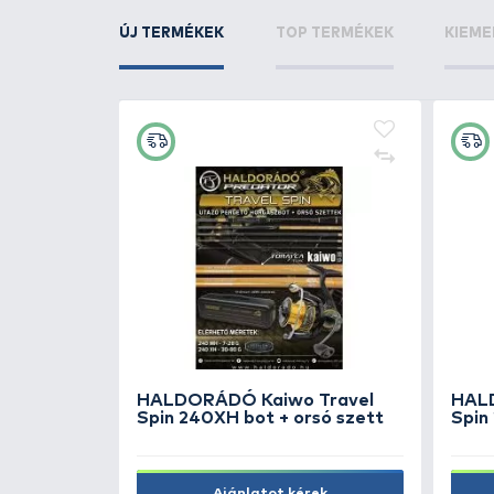
KAPCSOLÓDÓ TERMÉKEK
3
+20
Ft
PRESTON Feederkosár töltő
szerszám új L
1.990 Ft