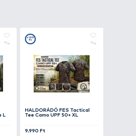
5
t
ESTON Method Feeder
orskapocs gyöngy
490 Ft