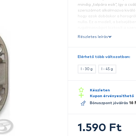
k
O
a
le
mi
sz
h
n
r
Ré
E