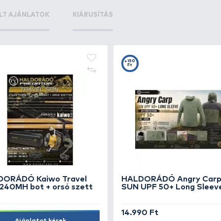
+12
+1
Ft
F
HALDORÁDÓ SpéciMethod
PR
Rig2 Braid 7 mm / 10 barbed
Gy
1.190 Ft
1.