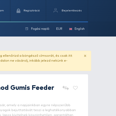
Kedvencek
Kosaram
Regisztráció
Fogási na
ok
0 g
ado.hu
. Vásárlás előtt mindig ellenőrizd a böngésző címs
yel csaló másolat - ilyen oldalon ne vásárolj, inkább jel
PRESTON
Method Gumis Fee