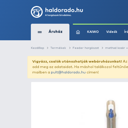
Áruház
KAIWO
Kezdőlap
Termékek
Feeder horgászat
Vigyázz, csalók utánozhatják webár
add meg az adataidat. Ha máshol találk
mailben a
pult@haldorado.hu
címen!