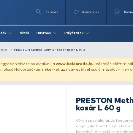
Keresés
Videók
Vizek
Írások
Hasznos
Pályázat
method kosár + töltő
PRESTON Method Gumis Feeder kosár L 6
uházunkat!
Az egyetlen hivatalos oldalunk a
www.haldor
ozol feltűnően olcsó Haldorádó-termékekkel, az nagy eséll