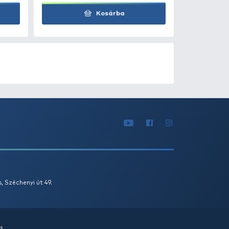
Kosárba
0
+100
Ft