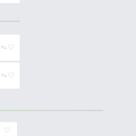
” típusú etetőanyagok
 köszönhetően, garantáltan
almazva kiváló akár a puha
ás esélye gyakorlatilag nulla. Ez
knek.