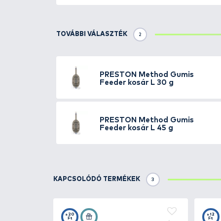
Részletek
Olyan speciális lapos feederko
bejuttatását teszi a leghatékon
mindig „talpára esik”, így a csá
pelletek bejuttatására is, anélk
a modell, a belsejében megbúvó