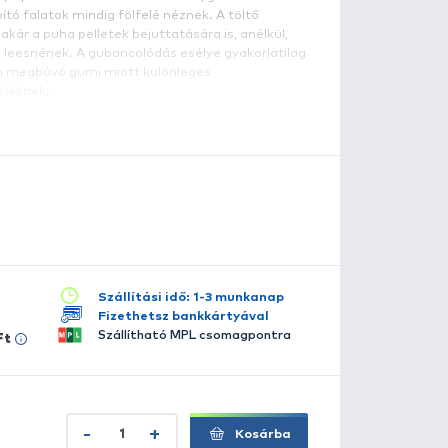
osár L 60 g
lyan speciális lapos feederkosár, amely a napjainkban e
ngol „Method” típusú etetőanyagok bejuttatását teszi a
hetővé. A speciális talpólmos, lapos kivitelnek köszönhe
ndig „talpára esik”, így a csábító falatok mindig fölfelé n
erszámot alkalmazva kiváló akár a puha pelletek bejuttat
ogy azok dobáskor a horogról leesnének. A gubancolódás 
ulla. Ez a modell, a belsejében megbúvó gumi miatt külön
ugalmasságot biztosít a szereléknek.
szletes leírás
lérhető több változatban:
l - 30 g
l - 45 g