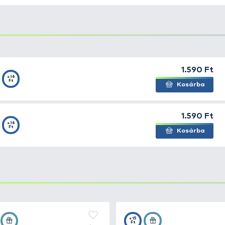
sár, amely a napjainkban egyre népszerűbb angol „Method
yabban lehetővé. A speciális talpólmos, lapos kivitelnek
bító falatok mindig fölfelé néznek. A töltő szerszámot alk
ül, hogy azok dobáskor a horogról leesnének. A gubancolód
 gumi miatt különleges rugalmasságot biztosít a szerelé