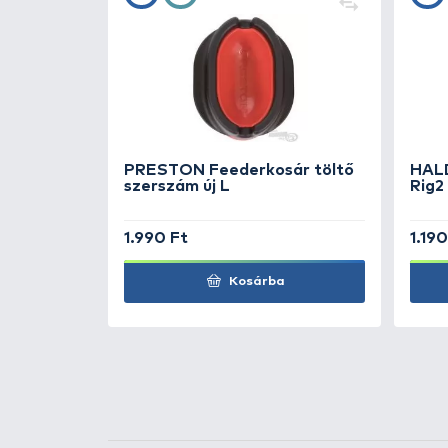
TOVÁBBI VÁLASZTÉK
2
PRESTON
Method G
Feeder kosár L 30 g
PRESTON
Method G
Feeder kosár L 45 g