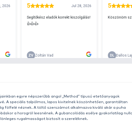
A
s 29990 feletti végösszeg esetén.
c
v