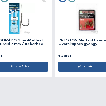
umis
+16
Ft
umis
+16
Ft