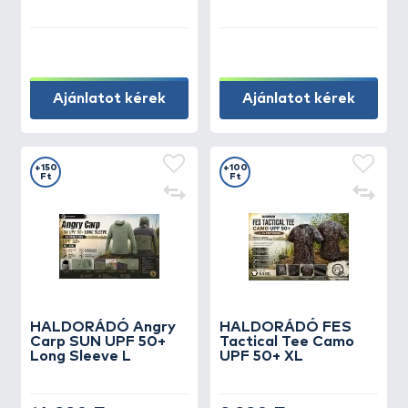
Ajánlatot kérek
Ajánlatot kérek
+150
+100
Ft
Ft
HALDORÁDÓ Angry
HALDORÁDÓ FES
Carp SUN UPF 50+
Tactical Tee Camo
Long Sleeve L
UPF 50+ XL