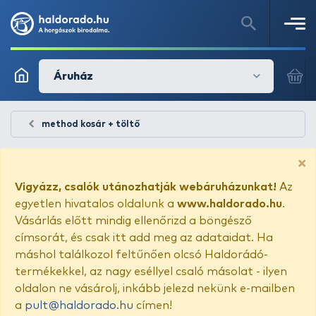
Áruház
method kosár + töltő
×
Vigyázz, csalók utánozhatják webáruházunkat!
Az
egyetlen hivatalos oldalunk a
www.haldorado.hu
.
Vásárlás előtt mindig ellenőrizd a böngésző
címsorát, és csak itt add meg az adataidat. Ha
máshol találkozol feltűnően olcsó Haldorádó-
termékekkel, az nagy eséllyel csaló másolat - ilyen
oldalon ne vásárolj, inkább jelezd nekünk e-mailben
a
pult@haldorado.hu
címen!