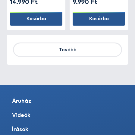
14.990 Ft
9.990 Ft
Kosárba
Kosárba
Tovább
Áruház
Videók
Írások