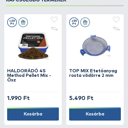
KAPCSOLÓDÓ TERMÉKEK
+20
+55
Ft
Ft
HALDORÁDÓ 4S
TOP MIX Etetőanyag
Method Pellet Mix -
rosta vödörre 2 mm
Ősz
1.990 Ft
5.490 Ft
Kosárba
Kosárba