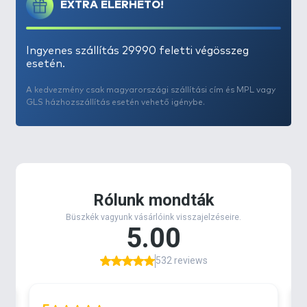
EXTRA ELÉRHETŐ!
Ingyenes szállítás 29990 feletti végösszeg
esetén.
A kedvezmény csak magyarországi szállítási cím és MPL vagy
GLS házhozszállítás esetén vehető igénybe.