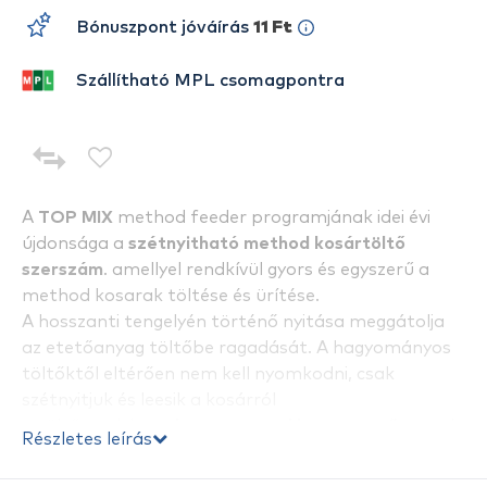
Bónuszpont jóváírás
11 Ft
Szállítható MPL csomagpontra
A
TOP MIX
method feeder programjának idei évi
újdonsága a
szétnyitható method kosártöltő
szerszám
. amellyel rendkívül gyors és egyszerű a
method kosarak töltése és ürítése.
A hosszanti tengelyén történő nyitása meggátolja
az etetőanyag töltőbe ragadását. A hagyományos
töltőktől eltérően nem kell nyomkodni, csak
szétnyitjuk és leesik a kosárról
a töltő, melybe
soha nem tapad be az etetőanyag
!
Részletes leírás
Univerzális formakialakításnak köszönhetően más
gyártók feeder kosarainál is használható.