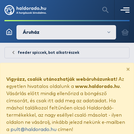
Áruház
feeder spiccek, bot alkatrészek
×
Vigyázz, csalók utánozhatják webáruházunkat!
Az
egyetlen hivatalos oldalunk a
www.haldorado.hu
.
Vásárlás előtt mindig ellenőrizd a böngésző
címsorát, és csak itt add meg az adataidat. Ha
máshol találkozol feltűnően olcsó Haldorádó-
termékekkel, az nagy eséllyel csaló másolat - ilyen
oldalon ne vásárolj, inkább jelezd nekünk e-mailben
a
pult@haldorado.hu
címen!