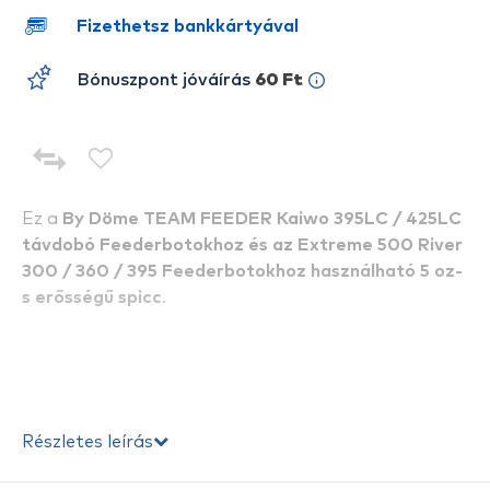
Fizethetsz bankkártyával
Bónuszpont jóváírás
60 Ft
Ez a
By Döme TEAM FEEDER Kaiwo 395LC / 425LC
távdobó Feederbotokhoz és az Extreme 500 River
300 / 360 / 395 Feederbotokhoz használható 5 oz-
s er
ősségű spicc
.
Részletes leírás