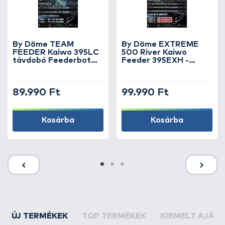
By Döme TEAM
By Döme EXTREME
FEEDER Kaiwo 395LC
500 River Kaiwo
távdobó Feederbot
Feeder 395EXH -
150 méterig
brutál erős és
rugalmas TOP
folyóvízi feederbot
89.990 Ft
99.990 Ft
Kosárba
Kosárba
ÚJ TERMÉKEK
TOP TERMÉKEK
KIEMELT AJÁN