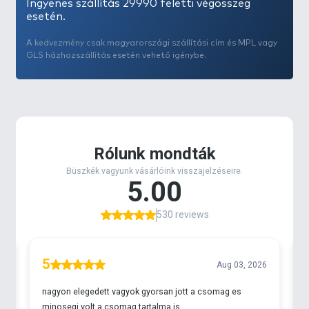
Ingyenes szállítás 29990 feletti végösszeg
esetén.
A kedvezmény csak magyarországi szállítási cím és MPL vagy
GLS házhozszállítás esetén vehető igénybe.