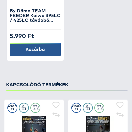
By Döme
TEAM
FEEDER Kaiwo 395LC
/ 425LC távdobó
Feederbotokhoz
spicc 6 oz
5.990 Ft
Kosárba
KAPCSOLÓDÓ TERMÉKEK
+900
+1000
Ft
Ft