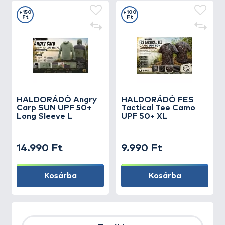
+150
+100
Ft
Ft
HALDORÁDÓ Angry
HALDORÁDÓ FES
Carp SUN UPF 50+
Tactical Tee Camo
Long Sleeve L
UPF 50+ XL
14.990 Ft
9.990 Ft
Kosárba
Kosárba