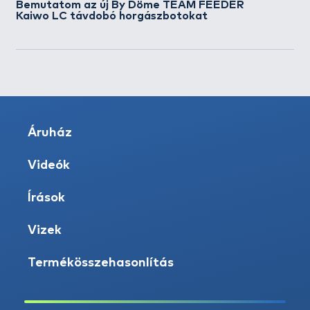
Bemutatom az új By Döme TEAM FEEDER
Kaiwo LC távdobó horgászbotokat
Áruház
Videók
Írások
Vizek
Termékösszehasonlítás