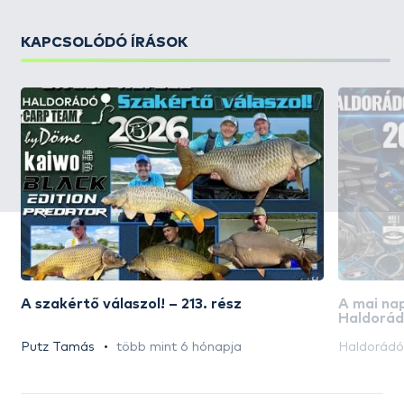
KAPCSOLÓDÓ ÍRÁSOK
A szakértő válaszol! – 213. rész
A mai na
Haldorád
akciós n
Putz Tamás
több mint 6 hónapja
Haldorád