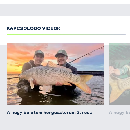
KAPCSOLÓDÓ VIDEÓK
A nagy balatoni horgásztúrám 2. rész
A nagy ba