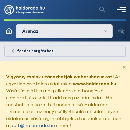
Áruház
feeder horgászbot
×
Vigyázz, csalók utánozhatják webáruházunkat!
Az
egyetlen hivatalos oldalunk a
www.haldorado.hu
.
Vásárlás előtt mindig ellenőrizd a böngésző
címsorát, és csak itt add meg az adataidat. Ha
máshol találkozol feltűnően olcsó Haldorádó-
termékekkel, az nagy eséllyel csaló másolat - ilyen
oldalon ne vásárolj, inkább jelezd nekünk e-mailben
a
pult@haldorado.hu
címen!