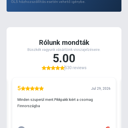
GLS házhozszállítás esetén vehető igénybe.
éve a kínálatukból olyan spiccbotokat hoztunk
forgalomba, melyek rendkívüli terhelésnek is
ellenállnak. Célunk volt, hogy a gyárral
együttműködve olyan Feederbot családot hozzunk
létre, mely minden igényt maximálisan kielégít. Az
eredmény pedig magáért beszél, mert a
leghosszabb változattal – megfelelő
dobótechnikával és végszerelékkel – akár 180
méteres távolságot is meg lehet dobni.
By Döme TEAM FEEDER Kaiwo 425LC horgászbot
legfontosabb műszaki paramérei:
Alapanyag: TORAY T1100G M40X Carbon
Gyűrűk száma: 10
Gyűrűk típusa: Seaguide Titanium SiC
Nyéltag átmérő: 15,55 mm
Tagok száma: 3+2
Orsótartó típusa: ErgoGrip