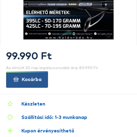
99.990 Ft
Az elmúlt 30 nap legalacsonyabb ára: 89.990 Ft
Kosárba
Készleten
Szállítási idő: 1-3 munkanap
Kupon érvényesíthető