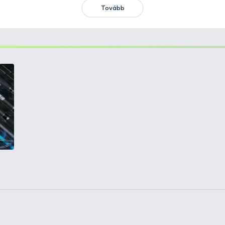
KIEMELT AJÁNLATOK
KIÁRUSÍTÁS
+15
Ft