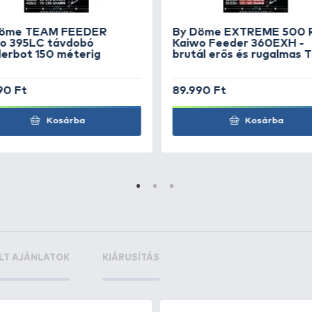
DER Kaiwo
+60
dobó
Ft
c 5 oz
+900
+9
Ft
F