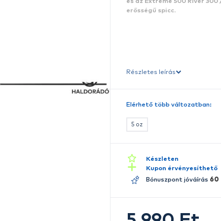
E
é
e
Ré
E