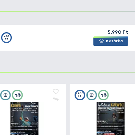
o 395LC / 425LC távdobó Feederbotokhoz és az Extrem
 oz-s er
ősségű spicc
.