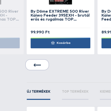
TOVÁBBI VÁLASZTÉK
1
By Döme
TEAM FEE
395LC / 425LC táv
Feederbotokhoz spic
KAPCSOLÓDÓ TERMÉKEK
5
+1000
Ft