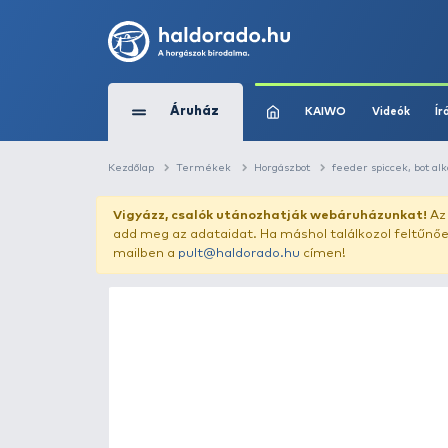
Áruház
KAIWO
Kezdőlap
Termékek
Horgászbot
feede
Vigyázz, csalók utánozhatják webár
add meg az adataidat. Ha máshol találk
mailben a
pult@haldorado.hu
címen!