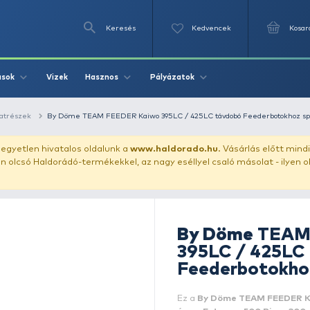
Keresés
Videók
Vizek
Írások
Hasznos
Pályázat
r spiccek, bot alkatrészek
By Döme TEAM FEEDER Kaiwo 395LC / 4
uházunkat!
Az egyetlen hivatalos oldalunk a
www.haldor
ozol feltűnően olcsó Haldorádó-termékekkel, az nagy eséll