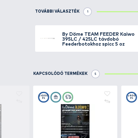
Részletek
Ez a
By Döme TEAM FEEDER Kaiw
Feederbotokhoz használható 6