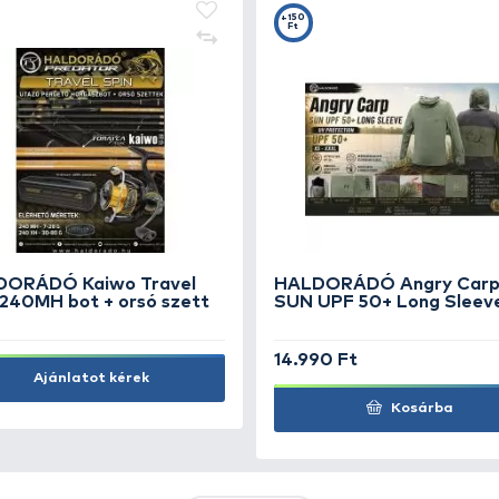
r
By Döme TEAM FEEDER
By
l
Kaiwo 395LC távdobó
Ka
Feederbot 150 méterig
br
fo
89.990 Ft
89
Kosárba