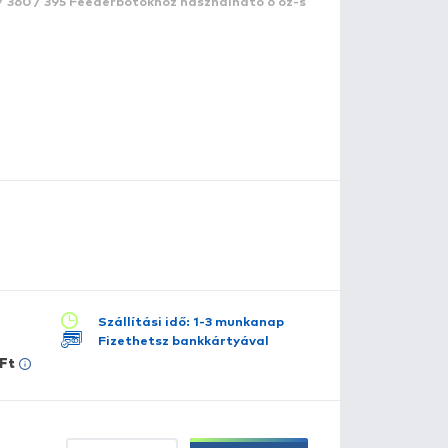
395LC / 425LC távdobó
Feederbotokhoz spicc 6 oz
z a
By Döme TEAM FEEDER Kaiwo 395LC / 425LC távdo
s az Extreme 500 River 300 / 360 / 395 Feederbotokhoz
r
ősségű spicc
.
szletes leírás
lérhető több változatban:
5 oz