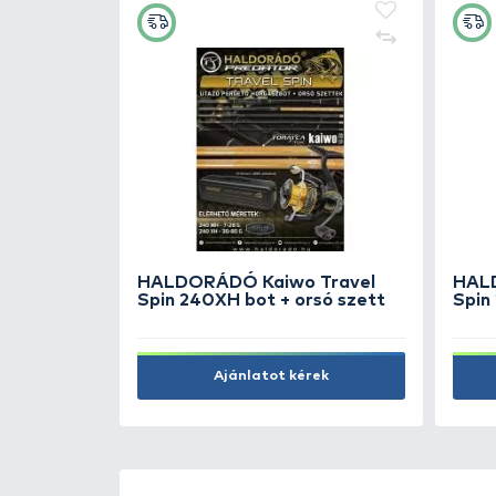
00 River
By Döme EXTREME 500 Rive
XH -
Kaiwo Feeder 395EXH - brutá
lmas TOP
erős és rugalmas TOP
folyóvízi feederbot
99.990 Ft
Kosárba