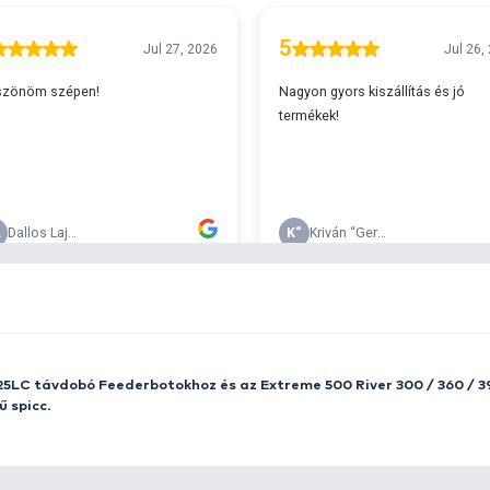
A
s 29990 feletti végösszeg esetén.
c
v