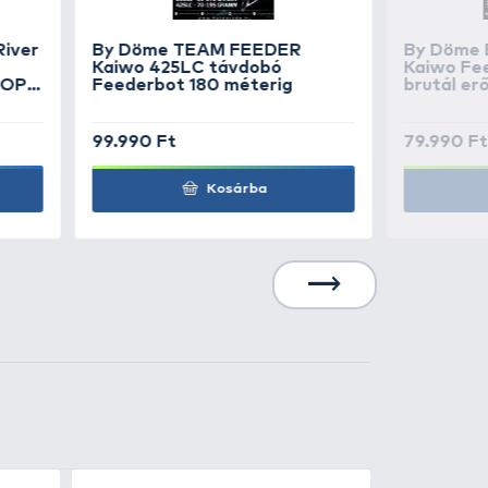
5.990 Ft
Kosárba
00
+1000
t
Ft