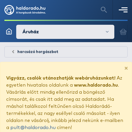
Áruház
harcsázó horgászbot
×
Vigyázz, csalók utánozhatják webáruházunkat!
Az
egyetlen hivatalos oldalunk a
www.haldorado.hu
.
Vásárlás előtt mindig ellenőrizd a böngésző
címsorát, és csak itt add meg az adataidat. Ha
máshol találkozol feltűnően olcsó Haldorádó-
termékekkel, az nagy eséllyel csaló másolat - ilyen
oldalon ne vásárolj, inkább jelezd nekünk e-mailben
a
pult@haldorado.hu
címen!