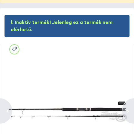
Inaktív termék! Jelenleg ez a termék nem
elérhető.