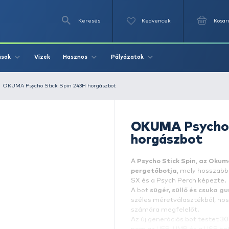
Keresés
Videók
Vizek
Írások
Hasznos
Pályázat
ető horgászbot
OKUMA Psycho Stick Spin 243H horgászbot
A
p
S