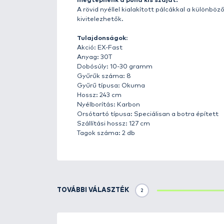
Részletek
A
Psycho Stick Spin
,
az Okuma 2
eredménye. Alapját a Helios SX 
A bot
sügér, süllő és csuka gu
dobósúlyban mindenki megtalál
Az új generációs bot testet 30
technológiára épül, mert olyan 
A botra egyedi orsótartók készü
cső van, ami ugyan hideg, de mé
hasonlatos érdekes kialakítású 
Ezen információk alapján azt hí
bevágást követően azonnal élet