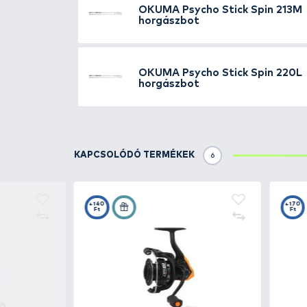
megtépnénk a puha kis száját.
A rövid nyéllel kialakított pálc
kivitelezhetők.
Tulajdonságok
:
Akció: EX-Fast
Anyag: 30T
Dobósúly: 10-30 gramm
Gyűrűk száma: 8
Gyűrű típusa: Okuma
Hossz: 243 cm
Nyélborítás: Karbon
Orsótartó típusa: Speciálisan a 
Szállítási hossz: 127 cm
Tagok száma: 2 db