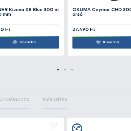
k Spin 213M
+320
Ft
k Spin 220L
+320
Ft