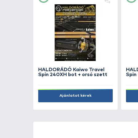
+140
Ft
dor 3000
OKUMA Jaw 30 ors
13.990 Ft
Kosárba