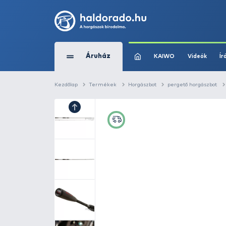
Áruház
KAIWO
Kezdőlap
Termékek
Horgászbot
perg