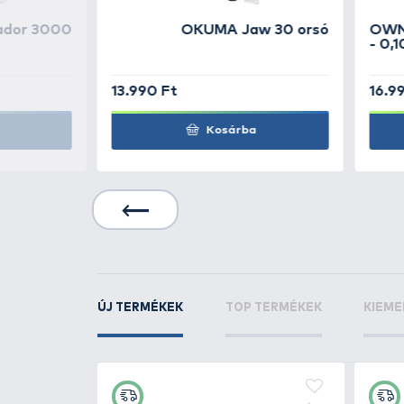
TOVÁBBI VÁLASZTÉK
2
OKUMA
Psycho Stic
horgászbot
OKUMA
Psycho Stic
horgászbot
KAPCSOLÓDÓ TERMÉKEK
6