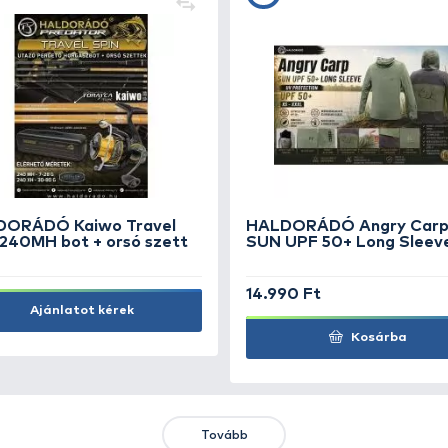
+170
+2
Ft
F
ó
OWNER Kizuna X8 Blue 300 m
OK
- 0,10 mm
or
16.990 Ft
27
Kosárba