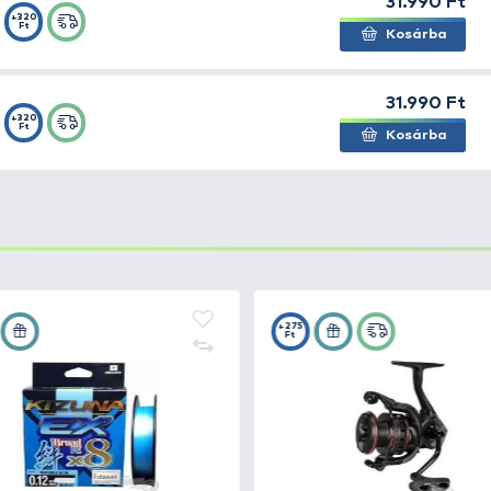
ákkal a különböző, csuklóból indított rángtató, pöccintget
botra épített