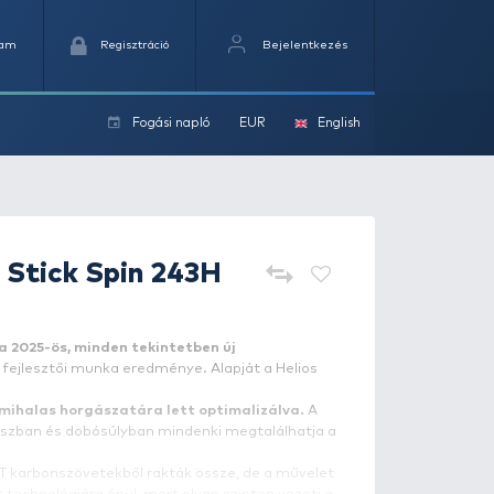
Kedvencek
Kosaram
Regisztráció
Fogási na
ok
OKUMA
Psycho Stick Spin 24
horgászbot
Psycho Stick Spin
,
az Okuma 2025-ös, minden tekintetb
ergetőbotja
, mely hosszabb fejlesztői munka eredménye.
X és a Psych Perch képezte.