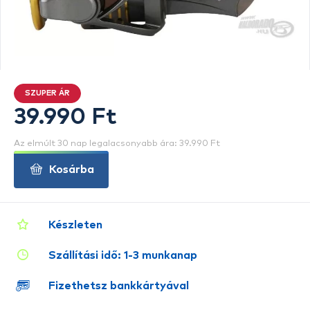
SZUPER ÁR
39.990 Ft
Az elmúlt 30 nap legalacsonyabb ára: 39.990 Ft
Kosárba
Készleten
Szállítási idő: 1-3 munkanap
Fizethetsz bankkártyával