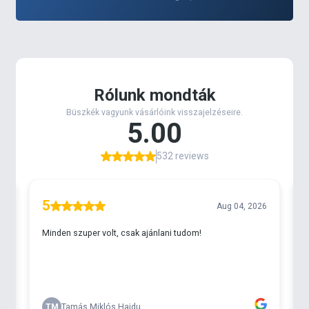
mely végén egy kellemes
neoprén fogantyú
helyezkedik el, ami minden időjárás mellett
komfortos használatot biztosít.
A
2000
-es és 3000-es méret a
light és medium
horgászathoz
használható. Szuper könnyű pergető
orsók. A kis súly ellenére igazán strapabíró orsók. A
4000
-es mérettel pedig üldözőbe vehetőek, akár a
nagyobb süllők, csukák is.
Az extrém magas
6,1:1 - es áttétel
egyedi előnyöket
kínál, mely szinte minden módszernél kiaknázható.
Technikai paraméterek
- 6 csapágyas rendszer(5 rozsdamentes acél
golyóscsapágy + 1 rozsdamentes acél görgős
csapágy)
- NCRT test és forgórész
- Titán tengely
- CNC forgácsolt dob