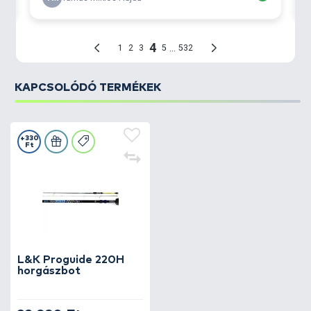
- Víz- és porálló karbon fék
- Csavarozott alumínium hajtókar (CNC)
- EVA fogantyú
KAPCSOLÓDÓ TERMÉKEK
+330
Ft
L&K Proguide 220H
horgászbot