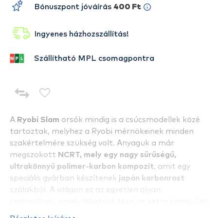
Bónuszpont jóváírás
400 Ft
Ingyenes házhozszállítás!
Szállítható MPL csomagpontra
A
Ryobi Slam
orsók mindig is a csúcsmodellek közé
tartoztak, melyhez a Ryobi mérnökeinek minden
szakértelmére szükség volt. Anyaguk a már
megszokott
NCRT, mely egy nagy sűrűségű,
ultrakönnyű polimer-karbon kompozit
, amit egy
speciális gyárban készítenek
japán karbonrost
szálakból. A világon ez az egyetlen olyan
technológia, amely lehetővé teszi az extra könnyű és
tartós alkatrészek használatát.