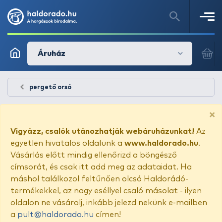
Áruház
pergető orsó
×
Vigyázz, csalók utánozhatják webáruházunkat!
Az
egyetlen hivatalos oldalunk a
www.haldorado.hu
.
Vásárlás előtt mindig ellenőrizd a böngésző
címsorát, és csak itt add meg az adataidat. Ha
máshol találkozol feltűnően olcsó Haldorádó-
termékekkel, az nagy eséllyel csaló másolat - ilyen
oldalon ne vásárolj, inkább jelezd nekünk e-mailben
a
pult@haldorado.hu
címen!