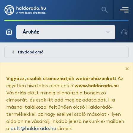
Áruház
távdobó orsó
×
Vigyázz, csalók utánozhatják webáruházunkat!
Az
egyetlen hivatalos oldalunk a
www.haldorado.hu
.
Vásárlás előtt mindig ellenőrizd a böngésző
címsorát, és csak itt add meg az adataidat. Ha
máshol találkozol feltűnően olcsó Haldorádó-
termékekkel, az nagy eséllyel csaló másolat - ilyen
oldalon ne vásárolj, inkább jelezd nekünk e-mailben
a
pult@haldorado.hu
címen!