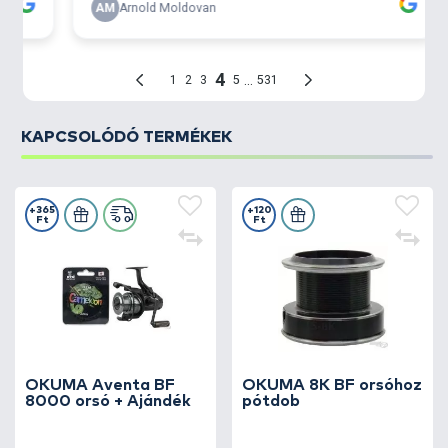
KAPCSOLÓDÓ TERMÉKEK
+365
+120
Ft
Ft
OKUMA Aventa BF
OKUMA 8K BF orsóhoz
8000 orsó + Ajándék
pótdob