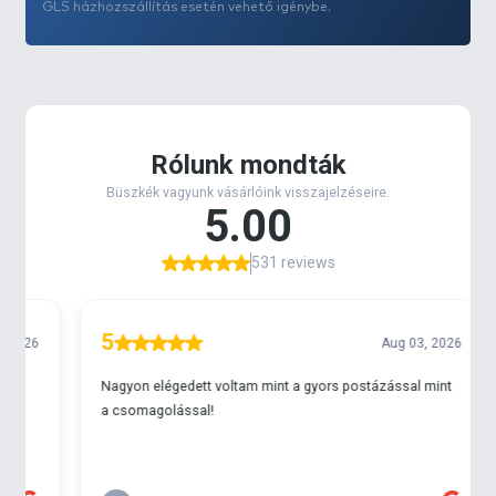
- Merev, precíziós alumínium dob
GLS házhozszállítás esetén vehető igénybe.
- Quick-Set holtjátékmentes tűgörgős
visszaforgásgátló
- Precíziós esztergált bronz csiga
- Korrózióálló grafit ház és rotor
- CFR: Cyclonic Flow Rotor
- Precíziós elsőfék + hátsó nyeletőfék
- Lassított dobemelés
- Precíziós csigatengelyes dobemelés a tökéletes
zsinórképért
- 2 db rozsdamentes acél zsinórbeakasztó klipsz
- Rotorfék rendszer
- Precíziós alumínium hajtókar fafogantyúval
- Teherbíró, tömör, eloxált alumínium felkapókar
- 123 cm zsinórbehúzás / hajtókar fordulat
- 16 kg-os fékerő
- Zsinórtároló kapacitás: 0,33 mm / 440 m