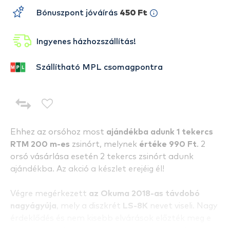
Bónuszpont jóváírás
450 Ft
Ingyenes házhozszállítás!
Szállítható MPL csomagpontra
Ehhez az orsóhoz most
ajándékba adunk 1 tekercs
RTM 200 m-es
zsinórt, melynek
értéke 990 Ft
. 2
orsó vásárlása esetén 2 tekercs zsinórt adunk
ajándékba. Az akció a készlet erejéig él!
Végre megérkezett
az Okuma 2018-as távdobó
nagyágyúja
, mely a diszkrét
LS-8K
nevet viseli. Nagy
érdeklődés és nem kisebb elvárások előzték meg e