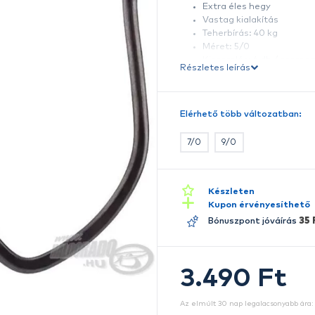
A
B
ri
b
Ré
E