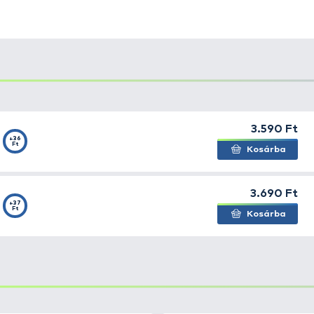
 horgokról és a széles termékpalettájáról. A BKK Beastl
m riad vissza az erős ellenfelektől. Kifejezetten nagy m
a harcsa horgászata során.