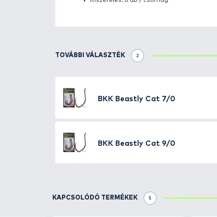
Részletek
A BKK híres a prémium minőségű
erős húsú harcsázó horog, ami ne
biztos akadást fog biztosítani 
Extra éles hegy
Vastag kialakítás
Teherbírás: 40 kg
Méret: 5/0