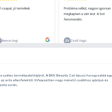
s 29990 feletti végösszeg esetén.
c
v