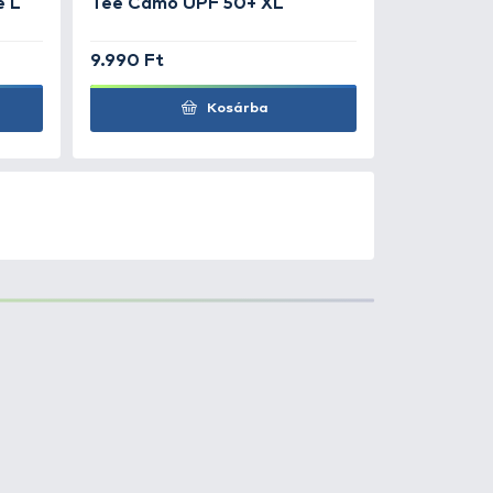
290 Ft
SZUPER ÁR
54.990 Ft
Kosárba