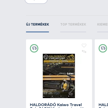
KAPCSOLÓDÓ TERMÉKEK
5
+30
Ft
ader 50
BLACK CAT Power Rig Hook
6/0