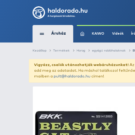
Áruház
KAIWO
Kezdőlap
Termékek
Horog
egyágú ra
Vigyázz, csalók utánozhatják webár
add meg az adataidat. Ha máshol találk
mailben a
pult@haldorado.hu
címen!