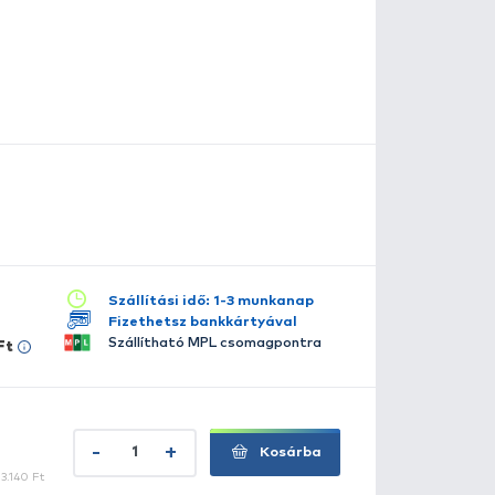
 BKK híres a prémium minőségű horgokról és a széles ter
KK Beastly Cat típusú horogcsalád egy erős húsú harcsá
ad vissza az erős ellenfelektől. Kifejezetten nagy méretű 
iztos akadást fog biztosítani a harcsa horgászata során.
Extra éles hegy
Vastag kialakítás
Teherbírás: 40 kg
Méret: 5/0
Kiszerelés: 6 db / csomag
szletes leírás
lérhető több változatban:
7/0
9/0