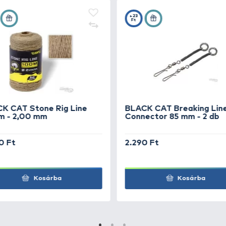
+36
0
Ft
+37
0
Ft