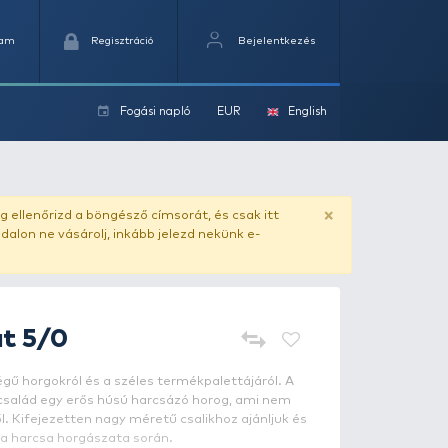
Kedvencek
Kosaram
Regisztráció
Fogási na
ok
ado.hu
. Vásárlás előtt mindig ellenőrizd a böngésző címs
yel csaló másolat - ilyen oldalon ne vásárolj, inkább jel
BKK
Beastly Cat 5/0