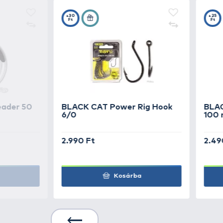
Kiszerelés: 6 db / csomag
TOVÁBBI VÁLASZTÉK
2
BKK
Beastly Cat 7/
BKK
Beastly Cat 9/