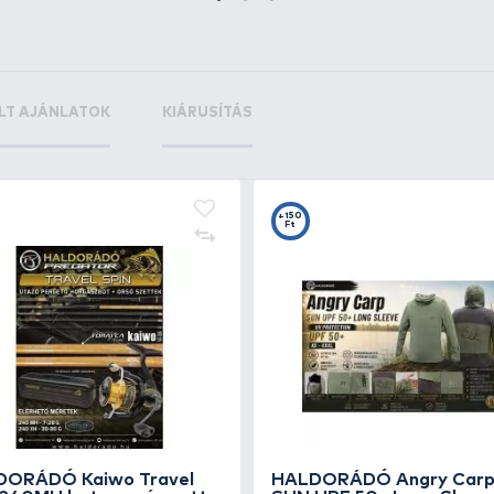
+25
+2
Ft
F
BLACK CAT Stone Rig Line
BL
100 m - 2,00 mm
Co