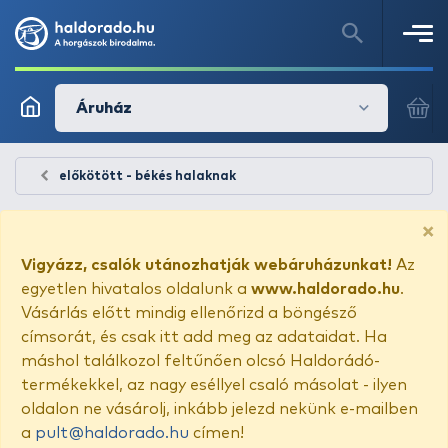
Áruház
előkötött - békés halaknak
×
Vigyázz, csalók utánozhatják webáruházunkat!
Az
egyetlen hivatalos oldalunk a
www.haldorado.hu
.
Vásárlás előtt mindig ellenőrizd a böngésző
címsorát, és csak itt add meg az adataidat. Ha
máshol találkozol feltűnően olcsó Haldorádó-
termékekkel, az nagy eséllyel csaló másolat - ilyen
oldalon ne vásárolj, inkább jelezd nekünk e-mailben
a
pult@haldorado.hu
címen!