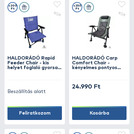
+200
+250
Ft
Ft
HALDORÁDÓ Rapid
HALDORÁDÓ Carp
Feeder Chair - kis
Comfort Chair -
helyet foglaló gyorsan
kényelmes pontyos
nyitható fotel
fotel
24.990 Ft
Beszállítás alatt
Feliratkozom
Kosárba