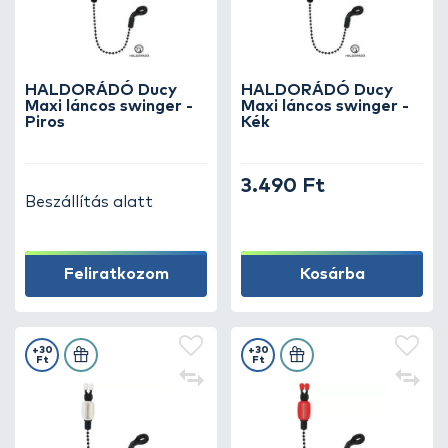
HALDORÁDÓ Ducy
HALDORÁDÓ Ducy
Maxi láncos swinger -
Maxi láncos swinger -
Piros
Kék
3.490 Ft
Beszállítás alatt
Feliratkozom
Kosárba
+30
+30
Ft
Ft