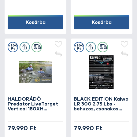
Kosárba
Kosárba
+800
+800
Ft
Ft
HALDORÁDÓ
BLACK EDITION Kaiwo
Predator LiveTarget
LR 300 2,75 Lbs -
Vertical 180XH
behúzós, csónakos
vertikális harcsa
nagypontyos
horgászbot
horgászbot
79.990 Ft
79.990 Ft