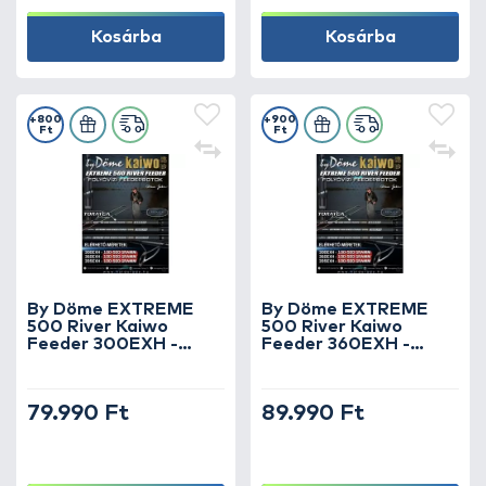
Kosárba
Kosárba
+800
+900
Ft
Ft
By Döme EXTREME
By Döme EXTREME
500 River Kaiwo
500 River Kaiwo
Feeder 300EXH -
Feeder 360EXH -
brutál erős és
brutál erős és
rugalmas TOP
rugalmas TOP
folyóvízi feederbot
folyóvízi feederbot
79.990 Ft
89.990 Ft