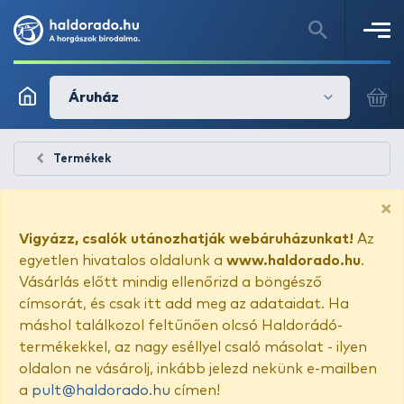
Áruház
Termékek
×
Vigyázz, csalók utánozhatják webáruházunkat!
Az
egyetlen hivatalos oldalunk a
www.haldorado.hu
.
Vásárlás előtt mindig ellenőrizd a böngésző
címsorát, és csak itt add meg az adataidat. Ha
máshol találkozol feltűnően olcsó Haldorádó-
termékekkel, az nagy eséllyel csaló másolat - ilyen
oldalon ne vásárolj, inkább jelezd nekünk e-mailben
a
pult@haldorado.hu
címen!