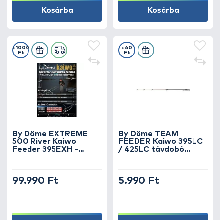
Kosárba
Kosárba
+1000
+60
Ft
Ft
By Döme EXTREME
By Döme TEAM
500 River Kaiwo
FEEDER Kaiwo 395LC
Feeder 395EXH -
/ 425LC távdobó
brutál erős és
Feederbotokhoz spicc
rugalmas TOP
5 oz
folyóvízi feederbot
99.990 Ft
5.990 Ft