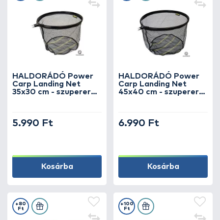
HALDORÁDÓ Power
HALDORÁDÓ Power
Carp Landing Net
Carp Landing Net
35x30 cm - szupererős
45x40 cm - szupererős
alu pontyos merítőfej
alu pontyos merítőfej
5.990 Ft
6.990 Ft
Kosárba
Kosárba
+80
+100
Ft
Ft