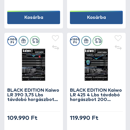
Kosárba
Kosárba
+1100
+1200
Ft
Ft
BLACK EDITION Kaiwo
BLACK EDITION Kaiwo
LR 390 3,75 Lbs
LR 425 4 Lbs távdobó
távdobó horgászbot
horgászbot 200
180 méterig
méterig
109.990 Ft
119.990 Ft