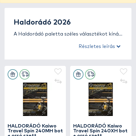
Haldorádó 2026
A Haldorádó paletta széles választékot kínál
a modern, professzionális békés- és
Részletes leírás
ragadozóhalas horgásztechnikákhoz.
Büszkén mutatjuk be saját fejlesztésű, 2026-
os újdonságainkat, amelyek a csalik,
etetőanyagok és aromák mellett immár
teljes hardver kínálattal is kiegészülnek.
Horgászbotok, orsók, lámpák,
horgászdobozok, pontymatracok, aprócikkek
és számos praktikus kiegészítő segíti a sikeres
és élménydús horgászatot.
HALDORÁDÓ Kaiwo
HALDORÁDÓ Kaiwo
Travel Spin 240MH bot
Travel Spin 240XH bot
+ orsó szett
+ orsó szett