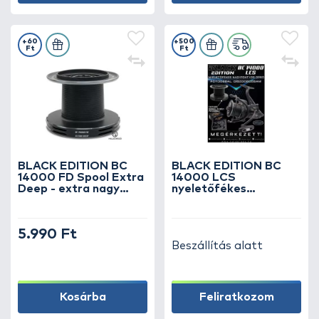
+60
+500
Ft
Ft
BLACK EDITION BC
BLACK EDITION BC
14000 FD Spool Extra
14000 LCS
Deep - extra nagy
nyeletőfékes
zsinórkapacitású
nagypontyos orsó
pótdob
pótdobbal,
díszdobozban
5.990 Ft
Beszállítás alatt
Kosárba
Feliratkozom