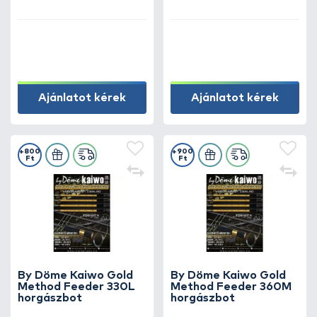
(10-35 g) by KAIWO 2
(15-60 g) by KAIWO 2
részes harcsapergető
részes harcsapergető
horgászbot
horgászbot
Ajánlatot kérek
Ajánlatot kérek
+800
+900
Ft
Ft
By Döme Kaiwo Gold
By Döme Kaiwo Gold
Method Feeder 330L
Method Feeder 360M
horgászbot
horgászbot