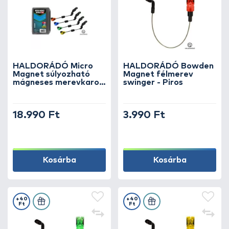
HALDORÁDÓ Micro
HALDORÁDÓ Bowden
Magnet súlyozható
Magnet félmerev
mágneses merevkaros
swinger - Piros
swinger szett 4
színben
18.990 Ft
3.990 Ft
Kosárba
Kosárba
+40
+40
Ft
Ft