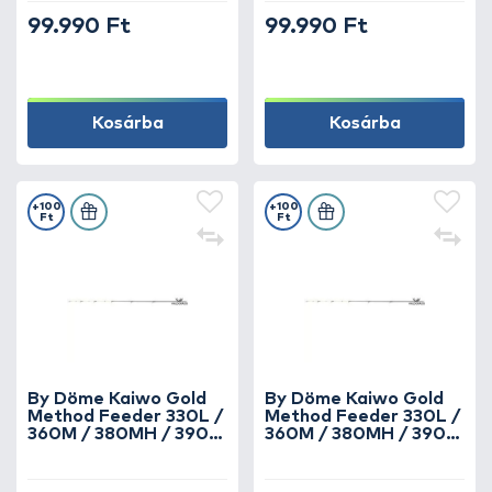
99.990 Ft
99.990 Ft
Kosárba
Kosárba
+100
+100
Ft
Ft
By Döme Kaiwo Gold
By Döme Kaiwo Gold
Method Feeder 330L /
Method Feeder 330L /
360M / 380MH / 390H
360M / 380MH / 390H
horgászbotokhoz spicc
horgászbotokhoz spicc
1 oz
2 oz