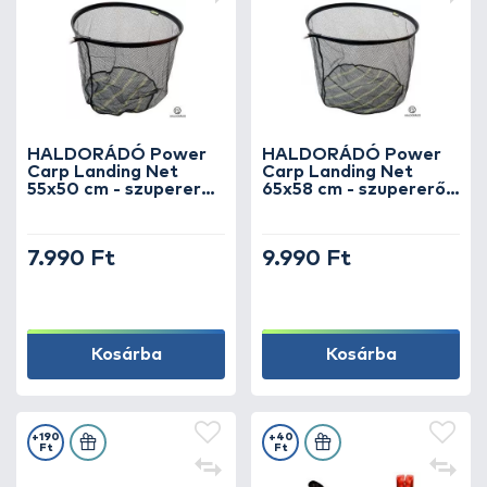
HALDORÁDÓ Power
HALDORÁDÓ Power
Carp Landing Net
Carp Landing Net
55x50 cm - szupererős
65x58 cm - szupererős
alu pontyos merítőfej
alu pontyos merítőfej
7.990 Ft
9.990 Ft
Kosárba
Kosárba
+190
+40
Ft
Ft