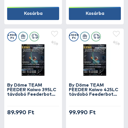
Kosárba
Kosárba
+900
+1000
Ft
Ft
By Döme TEAM
By Döme TEAM
FEEDER Kaiwo 395LC
FEEDER Kaiwo 425LC
távdobó Feederbot
távdobó Feederbot
150 méterig
180 méterig
89.990 Ft
99.990 Ft