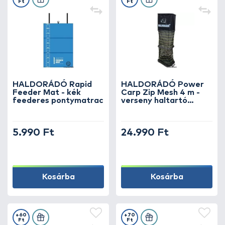
Ft
Ft
HALDORÁDÓ Rapid
HALDORÁDÓ Power
Feeder Mat - kék
Carp Zip Mesh 4 m -
feederes pontymatrac
verseny haltartó
erősített aljú,
cipzáros, hordtáskával
5.990 Ft
24.990 Ft
Kosárba
Kosárba
+60
+70
Ft
Ft