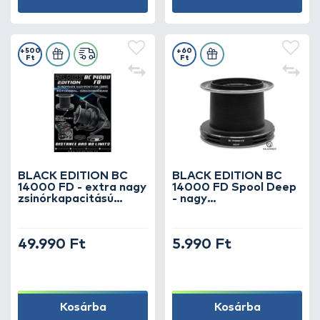
+500
+60
Ft
Ft
BLACK EDITION BC
BLACK EDITION BC
14000 FD - extra nagy
14000 FD Spool Deep
zsinórkapacitású
- nagy
elsőfékes
zsinórkapacitású
nagypontyos orsó
pótdob
49.990 Ft
5.990 Ft
Kosárba
Kosárba