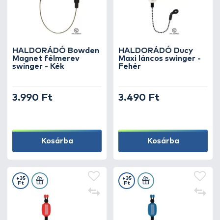
HALDORÁDÓ Bowden
HALDORÁDÓ Ducy
Magnet félmerev
Maxi láncos swinger -
swinger - Kék
Fehér
3.990 Ft
3.490 Ft
Kosárba
Kosárba
+35
+35
Ft
Ft