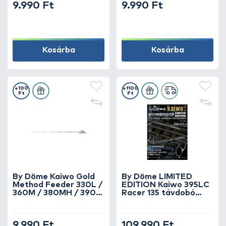
9.990 Ft
9.990 Ft
Kosárba
Kosárba
+100
+1100
Ft
Ft
By Döme Kaiwo Gold
By Döme LIMITED
Method Feeder 330L /
EDITION Kaiwo 395LC
360M / 380MH / 390H
Racer 135 távdobó
horgászbotokhoz spicc
verseny feederbot 135
3 oz
méterig
9.990 Ft
109.990 Ft