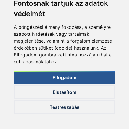
Fontosnak tartjuk az adatok
BLACK EDITION CARP
BLACK EDITION CARP
EVA tároló M 24x15x13
védelmét
EVA tároló L 27x17x15
cm
cm
A böngészési élmény fokozása, a személyre
szabott hirdetések vagy tartalmak
3.990 Ft
4.990 Ft
megjelenítése, valamint a forgalom elemzése
érdekében sütiket (cookie) használunk. Az
Elfogadom gombra kattintva hozzájárulhat a
Kosárba
Kosárba
sütik használatához.
Elfogadom
+15
+15
Ft
Ft
Elutasítom
Testreszabás