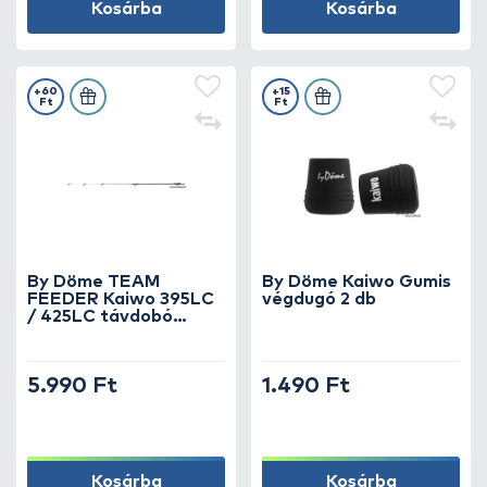
Kosárba
Kosárba
+60
+15
Ft
Ft
By Döme TEAM
By Döme Kaiwo Gumis
FEEDER Kaiwo 395LC
végdugó 2 db
/ 425LC távdobó
Feederbotokhoz spicc
6 oz
5.990 Ft
1.490 Ft
Kosárba
Kosárba