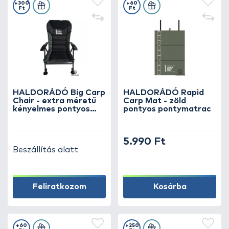
+300
+60
Ft
Ft
HALDORÁDÓ Big Carp
HALDORÁDÓ Rapid
Chair - extra méretű
Carp Mat - zöld
kényelmes pontyos
pontyos pontymatrac
fotel
5.990 Ft
Beszállítás alatt
Feliratkozom
Kosárba
+60
+250