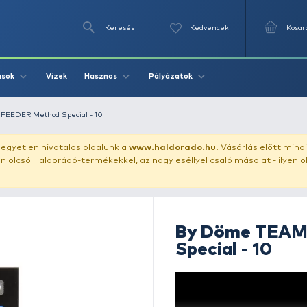
Keresés
Videók
Vizek
Írások
Hasznos
Pályázat
By Döme TEAM FEEDER Method Special - 10
uházunkat!
Az egyetlen hivatalos oldalunk a
www.haldor
ozol feltűnően olcsó Haldorádó-termékekkel, az nagy eséll