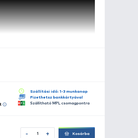
pecial - 10
szletes leírás
lérhető több változatban:
12
6
8
horog felszerelésünk talán egyik legfontosabb része! Az 
EEDER horogcsaládba
összegyűjtöttük azokat a legnép