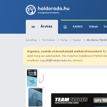
Áruház
KAIWO
Kezdőlap
Termékek
Horog
feeder
Vigyázz, csalók utánozhatják webár
add meg az adataidat. Ha máshol találk
mailben a
pult@haldorado.hu
címen!