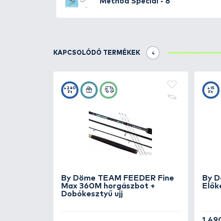
Akadós, köves terepen sem kell a
horgászatról, ez a horog kiváló 
Élő csalik használata során is
egyik legjobb, ha
hajszálelőkés,
csak ha már megszúrta a száját
A legnépszerűbb
és methodozás
es
méretekben
található meg a 
TOVÁBBI VÁLASZTÉK
3
By Döme
TEAM FEE
Method Special - 12