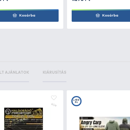
DER
+6
Ft
DER
+6
Ft
+15
+1