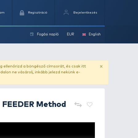
Kedvencek
Kosaram
Regisztráció
Fogási na
ok
ado.hu
. Vásárlás előtt mindig ellenőrizd a böngésző címs
yel csaló másolat - ilyen oldalon ne vásárolj, inkább jel
By Döme
TEAM FEEDER Met