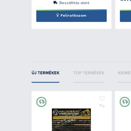
By Döme
TEAM FEE
Method Special - 6
By Döme
TEAM FEE
Method Special - 8
KAPCSOLÓDÓ TERMÉKEK
4
+240