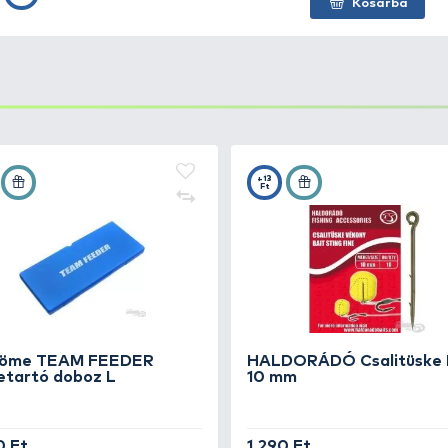
ttól tartatunk, hogy a hegyét idő előtt elveszítené. Legye
választás.
 jól alkalmazható
, de akár
csalitüskével kombinálva is 
 kukoricás horgászatról
van szó. Ennek oka, hogy nagyon
 a horog!
 során leggyakrabban használt csaliméretekhez optim
kínálatban.
DER
+6
Ft