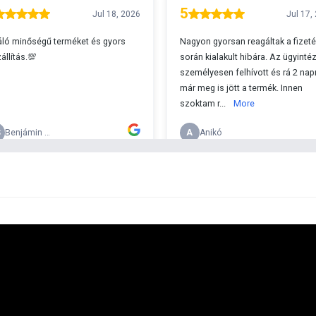
A
s 29990 feletti végösszeg esetén.
c
v