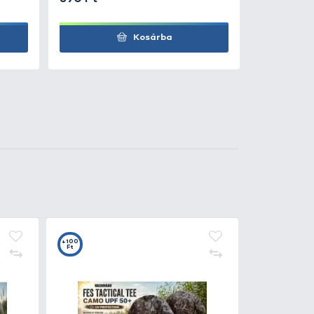
590 Ft
Kosárba
590 Ft
Kosárba
3
+9