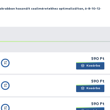
yik legfontosabb része! Az új
By Döme TEAM FEEDER ho
ogósabb” modelleket, amelyek kialakítása, formája, hegy
ezek között mikroszakállas és szakáll nélküli változat i
almas modell. És ez csak a kezdet, a választékot folyam
zerettünk volna egy
univerzálisan felhasználható horo
ek hegytartó képességű és masszív. Tökéletesen megfelel 