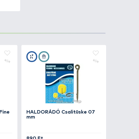
n szó álló- vagy folyóvízi
bevethető
, sőt ez a forma az
 könnyű, így a hal nem érzi meg,
alizáltan, 6-8-10-12
-
590 Ft
Kosárba