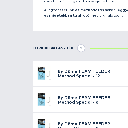
A horog felszerelésünk talán eg
azokat a legnépszerűbb és „legf
bizonyítja megbízhatóságát. Van 
pontyhorgászathoz egyaránt alk
E változat megalkotása során s
ellenére is rendkívül erős, rem