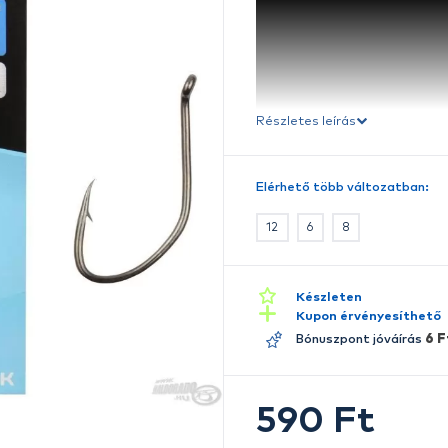
S
Ré
E
A 
F