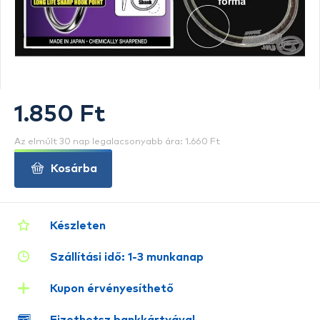
1.850 Ft
Az elmúlt 30 nap legalacsonyabb ára: 1.660 Ft
Kosárba
Készleten
Szállítási idő: 1-3 munkanap
Kupon érvényesíthető