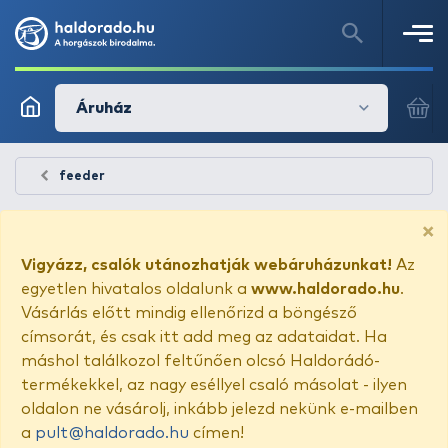
Áruház
feeder
×
Vigyázz, csalók utánozhatják webáruházunkat!
Az
egyetlen hivatalos oldalunk a
www.haldorado.hu
.
Vásárlás előtt mindig ellenőrizd a böngésző
címsorát, és csak itt add meg az adataidat. Ha
máshol találkozol feltűnően olcsó Haldorádó-
termékekkel, az nagy eséllyel csaló másolat - ilyen
oldalon ne vásárolj, inkább jelezd nekünk e-mailben
a
pult@haldorado.hu
címen!