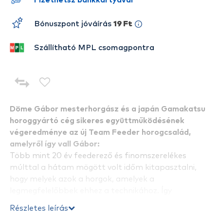
Fizethetsz bankkártyával
Bónuszpont jóváírás
19 Ft
Szállítható MPL csomagpontra
Döme Gábor mesterhorgász és a japán Gamakatsu
horoggyártó cég sikeres együttműködésének
végeredménye az új Team Feeder horogcsalád,
amelyről így vall Gábor:
Több mint 20 év feederező és finomszerelékes
múlttal a hátam mögött volt időm kitapasztalni,
hogy melyek azok a horgok, amelyek a
legmegfelelőbbek ehhez a technikához. Így
elsősorban nem egy teljesen új vagy szokatlan
Részletes leírás
horogforma megalkotása volt a cél, hanem a már