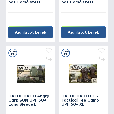
bot + orsó szett
bot + orsó szett
Ajánlatot kérek
Ajánlatot kérek
+150
+100
Ft
Ft
HALDORÁDÓ Angry
HALDORÁDÓ FES
Carp SUN UPF 50+
Tactical Tee Camo
Long Sleeve L
UPF 50+ XL