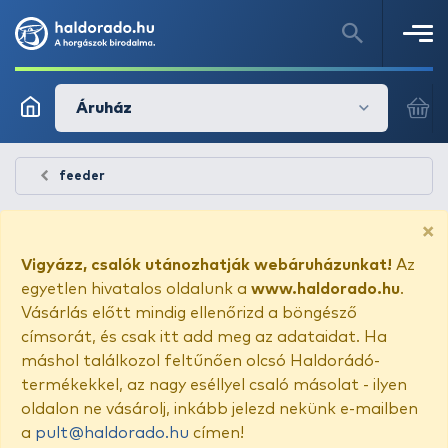
Áruház
feeder
×
Vigyázz, csalók utánozhatják webáruházunkat!
Az
egyetlen hivatalos oldalunk a
www.haldorado.hu
.
Vásárlás előtt mindig ellenőrizd a böngésző
címsorát, és csak itt add meg az adataidat. Ha
máshol találkozol feltűnően olcsó Haldorádó-
termékekkel, az nagy eséllyel csaló másolat - ilyen
oldalon ne vásárolj, inkább jelezd nekünk e-mailben
a
pult@haldorado.hu
címen!