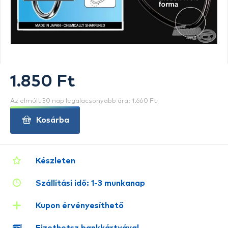
1.850 Ft
Az elmúlt 30 nap legalacsonyabb ára: 1.660 Ft
Kosárba
Készleten
Szállítási idő: 1-3 munkanap
Kupon érvényesíthető