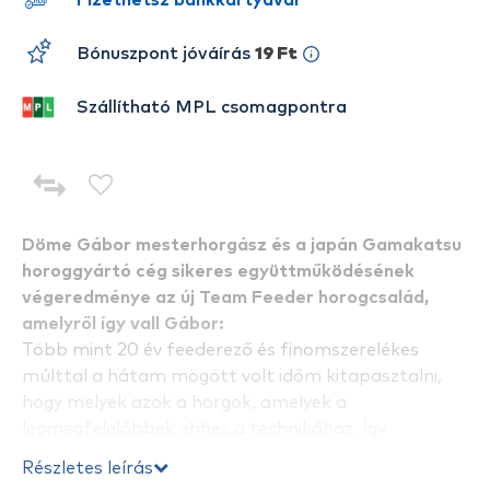
Fizethetsz bankkártyával
Bónuszpont jóváírás
19 Ft
Szállítható MPL csomagpontra
Döme Gábor mesterhorgász és a japán Gamakatsu
horoggyártó cég sikeres együttműködésének
végeredménye az új Team Feeder horogcsalád,
amelyről így vall Gábor:
Több mint 20 év feederező és finomszerelékes
múlttal a hátam mögött volt időm kitapasztalni,
hogy melyek azok a horgok, amelyek a
legmegfelelőbbek ehhez a technikához. Így
elsősorban nem egy teljesen új vagy szokatlan
Részletes leírás
horogforma megalkotása volt a cél, hanem a már