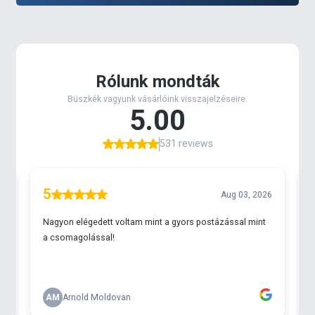
„túlvariálni” a dolgot és egy olyan megbízható
horgot keresnek, amelyet ha felkötnek a feeder
végszerelékük zsinórjára, azzal szinte bármit
megfoghatnak. Nos, ez a típus ilyen! A régi széria
népszerűségének egyik fő oka, hogy kis mérete
ellenére is rendkívül acélos, remek hegytartó
képességű és nagyon masszív. A Pellet Carp névre
keresztelt, továbbfejlesztett változat legfőbb
különbsége, hogy füles. Miért cseréltük le a lapkát
egy fülre? Mert így sokkal könnyebben köthető a
csomómentes kötéssel. Ugyanis az utóbbi időkben
nagyon sokan használják nagy előszeretettel a
fűzött, hajszálelőkén felkínált csalikhoz is. Mert
könnyű, nagyon jól akadó horog, az egyik legjobb a
finom pontyhorgászathoz a fűzött csalik
felkínálása során. Lapkás kivitelben azonban nehéz
úgy megkötni, hogy hajszálelőke mérete is tökéletes
legyen. Ez mostantól már lehet probléma a füles
változatnak köszönhetően. Kis mérete ellenére