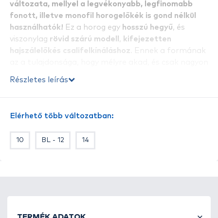
változata, mellyel a legvékonyabb, legfinomabb
fonott, illetve monofil horogelőkék is gond nélkül
használhatók!
Ez a horog egy
hosszú hegyű
, és
viszonylag
rövid szárú modell
,
kifejezetten
hajszálelőkés csalifelkínáláshoz
. Ennek a formának
az a tulajdonsága, hogy mélyre akad, és csak nagyon
ritka esetben engedi el a halat, ugyanis rövid szára
Részletes leírás
miatt stabilan fogja a húst, és fárasztás során nem
„lötyögősödik” ki. Főleg közepes méretű, gyorsan
irányt váltó halak horgászatánál alkalmazott
Elérhető több változatban:
horog. Mivel
vastaghúsú, nagyon jól
balanszírozható
, lent tartja még a nagy
10
BL - 12
14
felhajtóerejű csalikat is, valamint rendkívül
erős,
nem hajlik ki
még nagy megterhelés esetén sem. A
Power Carp
kapható szakállas és szakállmentes
kivitelben
is.
TERMÉK ADATOK