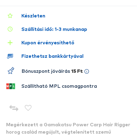
Készleten
Szállítási idő: 1-3 munkanap
Kupon érvényesíthető
Fizethetsz bankkártyával
Bónuszpont jóváírás
15 Ft
Szállítható MPL csomagpontra
Megérkezett a Gamakatsu Power Carp Hair Rigger
horog család megújult, végtelenített szemű