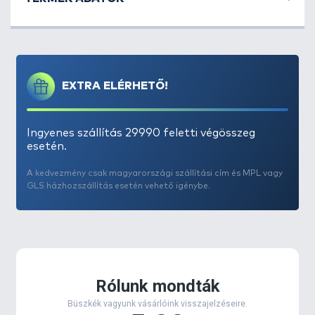
EXTRA ELÉRHETŐ!
Ingyenes szállítás 29990 feletti végösszeg
esetén.
A kedvezmény csak magyarországi szállítási cím és MPL vagy
GLS házhozszállítás esetén vehető igénybe.