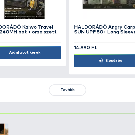
By Döme TEAM FEEDER Vario
GU
Method Feeder kosár L 35 g
Sm
1.290 Ft
1.
Kosárba