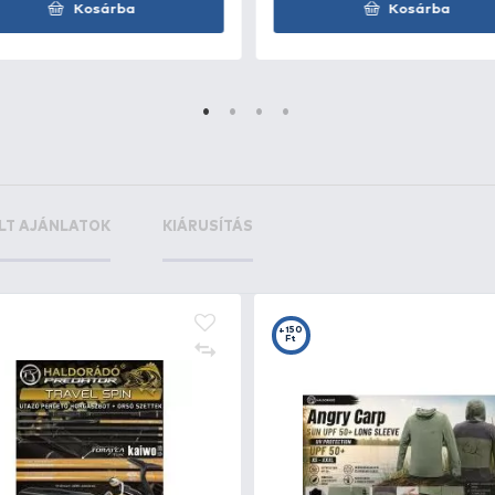
+10
 - 12
Ft
+13
+1
Ft
F