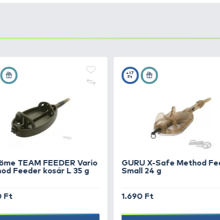
 pillanatában a különleges horoghegy könnyedén hatol át 
es a hajszálelőkén való csali felkínáláshoz.
+10
- 10
Ft
+10
 - 10
Ft