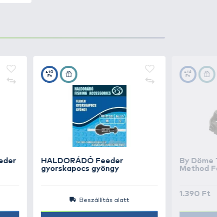
a hal száján, biztos akadást
990 Ft
Kosárba
990 Ft
Kosárba