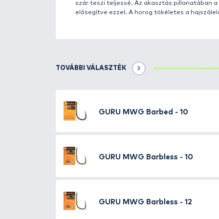
Részletek
A finom, pontyos feederhorgásza
a magyar horgászpiacon, sőt azt
Éppen ezért mi is folyamatos fi
különféle érdekességeket! Ezek
Egy igazi univerzális horog a
Kialakítása a legtöbb horgászm
pontyozáson át a feeder horgász