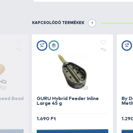
szár teszi teljessé. Az akasztás
elősegítve ezzel. A horog tökélet
TOVÁBBI VÁLASZTÉK
3
GURU
MWG Barbed 
GURU
MWG Barbless