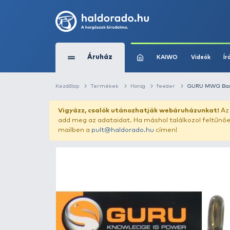
Áruház
KAIWO
Kezdőlap
Termékek
Horog
feeder
Vigyázz, csalók utánozhatják webár
add meg az adataidat. Ha máshol találk
mailben a
pult@haldorado.hu
címen!