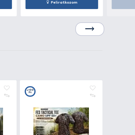
990 Ft
Kosárba
7
+10
t
Ft