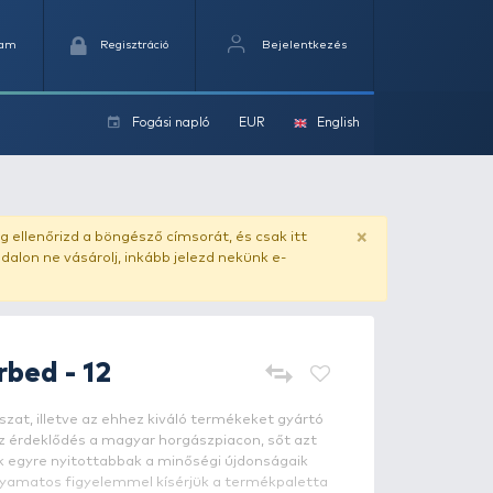
Kedvencek
Kosaram
Regisztráció
Fogási na
ok
ado.hu
. Vásárlás előtt mindig ellenőrizd a böngésző címs
yel csaló másolat - ilyen oldalon ne vásárolj, inkább jel
GURU
MWG Barbed - 12