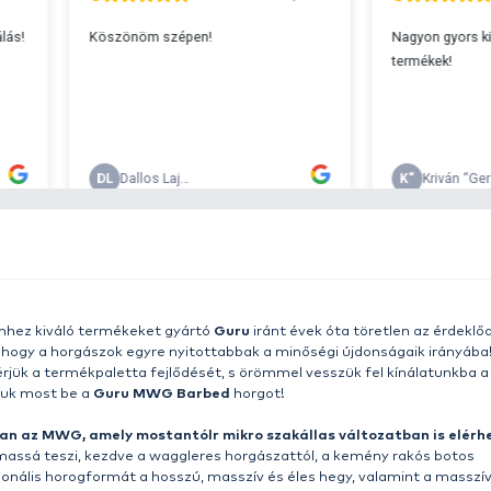
s 29990 feletti végösszeg esetén.
c
v