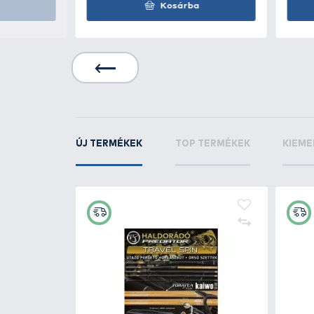
GURU
MWG Barbless
KAPCSOLÓDÓ TERMÉKEK
7
+17
Ft