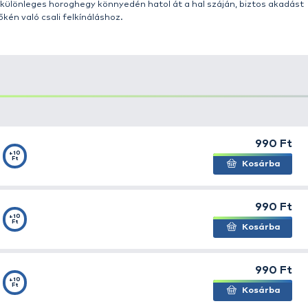
t, illetve az ehhez kiváló termékeket gyártó
Guru
iránt 
 tapasztaljuk, hogy a horgászok egyre nyitottabbak a mi
gyelemmel kísérjük a termékpaletta fejlődését, s örömme
 között mutatjuk most be a
Guru MWG Barbed
horgot!
 Guru kínálatában az MWG, amely mostantólr mikro szak
ódszerre alkalmassá teszi, kezdve a waggleres horgászat
atig. A tradicionális horogformát a hosszú, masszív és é