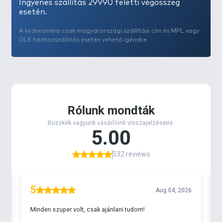
Ingyenes szállítás 29990 feletti végösszeg
esetén.
A kedvezmény csak magyarországi szállítási cím és MPL vagy
GLS házhozszállítás esetén vehető igénybe.