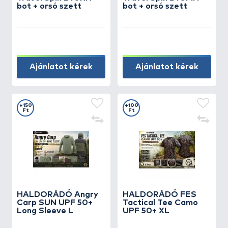
bot + orsó szett
bot + orsó szett
Ajánlatot kérek
Ajánlatot kérek
+150
+100
Ft
Ft
HALDORÁDÓ Angry
HALDORÁDÓ FES
Carp SUN UPF 50+
Tactical Tee Camo
Long Sleeve L
UPF 50+ XL