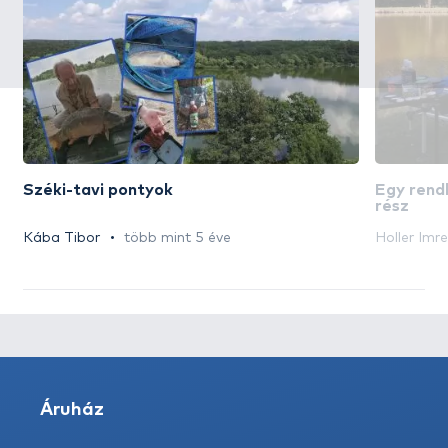
Széki-tavi pontyok
Egy rend
rész
Kába Tibor
több mint 5 éve
Holler Imre
Áruház