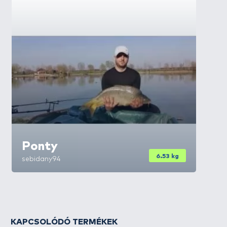
Ponty
6.53 kg
sebidany94
KAPCSOLÓDÓ TERMÉKEK