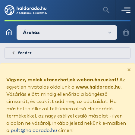
Áruház
feeder
×
Vigyázz, csalók utánozhatják webáruházunkat!
Az
egyetlen hivatalos oldalunk a
www.haldorado.hu
.
Vásárlás előtt mindig ellenőrizd a böngésző
címsorát, és csak itt add meg az adataidat. Ha
máshol találkozol feltűnően olcsó Haldorádó-
termékekkel, az nagy eséllyel csaló másolat - ilyen
oldalon ne vásárolj, inkább jelezd nekünk e-mailben
a
pult@haldorado.hu
címen!