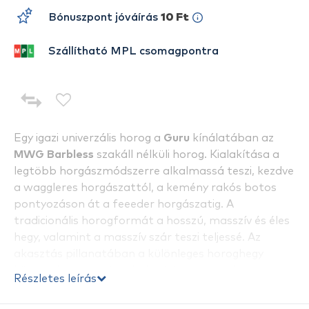
Bónuszpont jóváírás
10 Ft
Szállítható MPL csomagpontra
Egy igazi univerzális horog a
Guru
kínálatában az
MWG Barbless
szakáll nélküli horog. Kialakítása a
legtöbb horgászmódszerre alkalmassá teszi, kezdve
a waggleres horgászattól, a kemény rakós botos
pontyozáson át a feeeder horgászatig. A
tradicionális horogformát a hosszú, masszív és éles
hegy, valamint a masszív szár teszi teljessé. Az
akasztás pillanatában a különleges horoghegy
könnyedén hatol át a hal száján, biztos akadást
Részletes leírás
elősegítve ezzel. A horog tökéletes a hajszálelőkén
való csali felkínáláshoz.