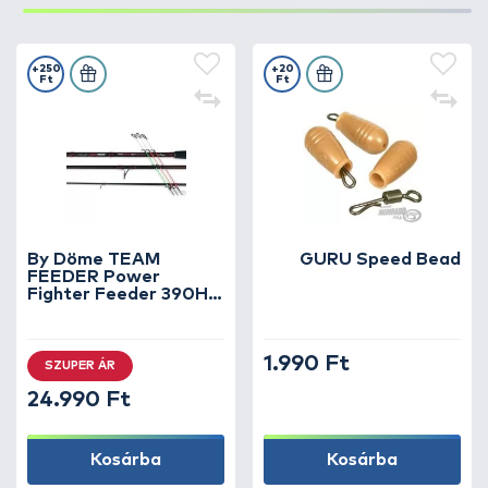
+250
+20
Ft
Ft
By Döme TEAM
GURU Speed Bead
FEEDER Power
Fighter Feeder 390H
horgászbot +
Dobókesztyű ujj
1.990 Ft
SZUPER ÁR
24.990 Ft
Kosárba
Kosárba