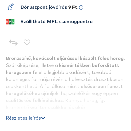
Bónuszpont jóváírás
9 Ft
Szállítható MPL csomagpontra
Bronzszínű, kovácsolt eljárással készült füles horog
.
Szárkiképzése, illetve a
kismértékben befordított
horogszem
felel a legjobb akadásért, továbbá
különleges formája révén a halvesztés drasztikusan
csökkenthető. A fül állása miatt
elsősorban fonott
horogelőkéhez
ajánljuk, hajszálelőkés vagy éppen
csalitüskés felkínáláshoz
. Könnyű horog, így
kisméretű
wafter csalikkal és akár
csemegekukoricával is jól használható
.
Részletes leírás
A horog
hegye egyenes és tűhegyes
, ennek
köszönhetően szinte kizárt, hogy a hal szájába