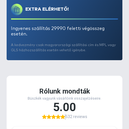
EXTRA ELÉRHETŐ!
Ingyenes szállítás 29990 feletti végösszeg
esetén.
A kedvezmény csak magyarországi szállítási cím és MPL vagy
GLS házhozszállítás esetén vehető igénybe.