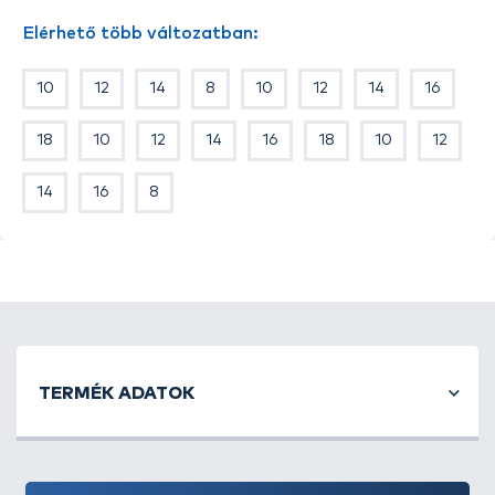
kerülve ne akadjon meg. Különlegességet jelentenek
Elérhető több változatban:
a kisméretű változatok, melyek leheletfinom
horgászatot tesznek lehetővé.
10
12
14
8
10
12
14
16
A széles méretválasztéknak köszönhetően a
legtöbb békéshalas módszerhez ajánljuk.
18
10
12
14
16
18
10
12
Kínálatunkban megtalálható méretek:
6, 8, 10, 12, 14
Kiszerelés
: 16 db / csomag
14
16
8
TERMÉK ADATOK