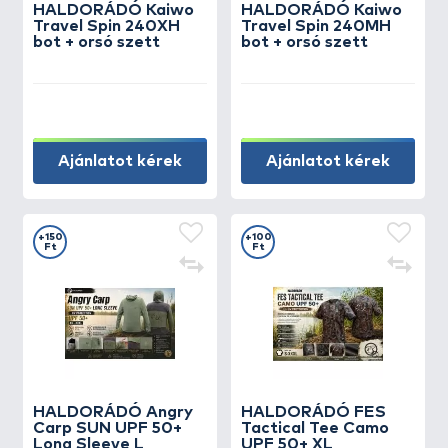
HALDORÁDÓ Kaiwo
HALDORÁDÓ Kaiwo
Travel Spin 240XH
Travel Spin 240MH
bot + orsó szett
bot + orsó szett
Ajánlatot kérek
Ajánlatot kérek
+150
+100
Ft
Ft
HALDORÁDÓ Angry
HALDORÁDÓ FES
Carp SUN UPF 50+
Tactical Tee Camo
Long Sleeve L
UPF 50+ XL