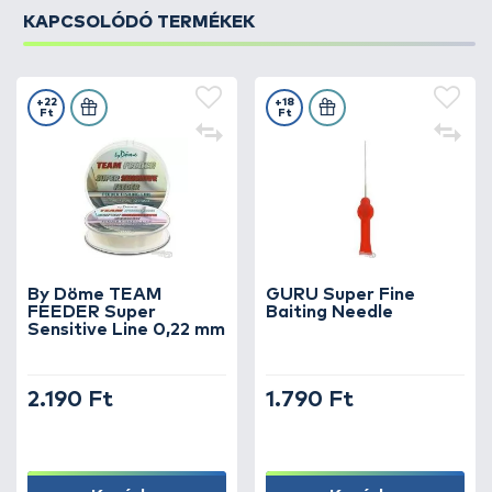
KAPCSOLÓDÓ TERMÉKEK
+22
+18
Ft
Ft
By Döme TEAM
GURU Super Fine
FEEDER Super
Baiting Needle
Sensitive Line 0,22 mm
2.190 Ft
1.790 Ft