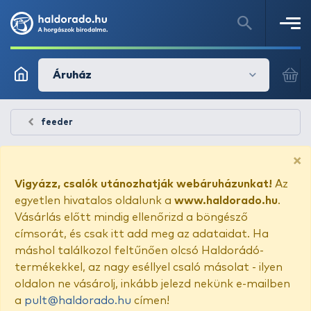
Áruház
feeder
×
Vigyázz, csalók utánozhatják webáruházunkat!
Az
egyetlen hivatalos oldalunk a
www.haldorado.hu
.
Vásárlás előtt mindig ellenőrizd a böngésző
címsorát, és csak itt add meg az adataidat. Ha
máshol találkozol feltűnően olcsó Haldorádó-
termékekkel, az nagy eséllyel csaló másolat - ilyen
oldalon ne vásárolj, inkább jelezd nekünk e-mailben
a
pult@haldorado.hu
címen!