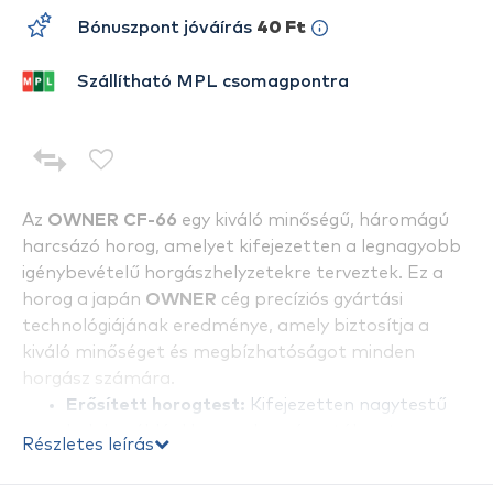
Bónuszpont jóváírás
40 Ft
Szállítható MPL csomagpontra
Az
OWNER CF-66
egy kiváló minőségű, háromágú
harcsázó horog, amelyet kifejezetten a legnagyobb
igénybevételű horgászhelyzetekre terveztek. Ez a
horog a japán
OWNER
cég precíziós gyártási
technológiájának eredménye, amely biztosítja a
kiváló minőséget és megbízhatóságot minden
horgász számára.
Erősített horogtest:
Kifejezetten nagytestű
halak, például harcsa horgászatához tervezve,
Részletes leírás
biztosítva a horog tartósságát és
megbízhatóságát.