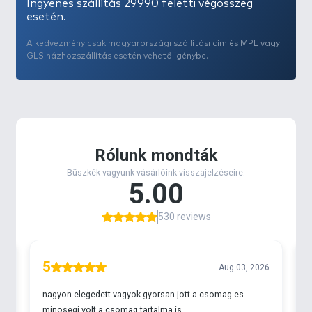
Ingyenes szállítás 29990 feletti végösszeg
esetén.
A kedvezmény csak magyarországi szállítási cím és MPL vagy
GLS házhozszállítás esetén vehető igénybe.