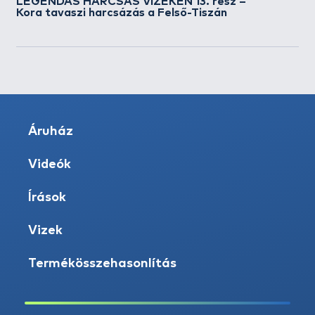
LEGENDÁS HARCSÁS VIZEKEN 13. rész –
Kora tavaszi harcsázás a Felső-Tiszán
Áruház
Videók
Írások
Vizek
Termékösszehasonlítás