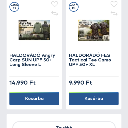
+150
+100
Ft
Ft
HALDORÁDÓ Angry
HALDORÁDÓ FES
Carp SUN UPF 50+
Tactical Tee Camo
Long Sleeve L
UPF 50+ XL
14.990 Ft
9.990 Ft
Kosárba
Kosárba