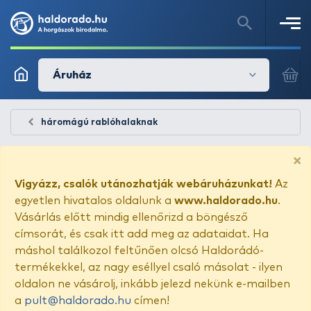
Áruház
háromágú rablóhalaknak
×
Vigyázz, csalók utánozhatják webáruházunkat!
Az
egyetlen hivatalos oldalunk a
www.haldorado.hu
.
Vásárlás előtt mindig ellenőrizd a böngésző
címsorát, és csak itt add meg az adataidat. Ha
máshol találkozol feltűnően olcsó Haldorádó-
termékekkel, az nagy eséllyel csaló másolat - ilyen
oldalon ne vásárolj, inkább jelezd nekünk e-mailben
a
pult@haldorado.hu
címen!