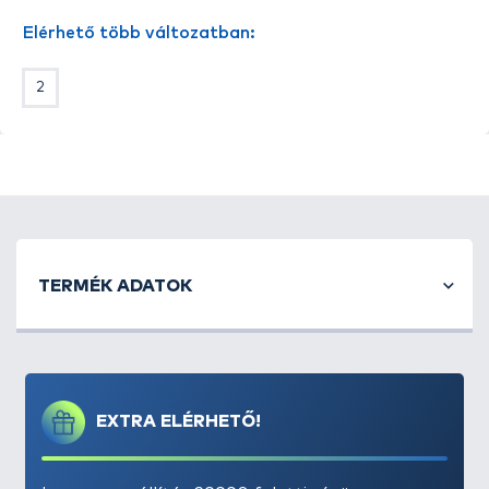
Borotvaéles, hosszú, egyenes hegy:
Gyors és
Elérhető több változatban:
mély behatolást biztosít, növelve a horog
hatékonyságát.
2
Kiváló választás nagyobb csalihalakhoz és
akadós, kemény terepen való horgászathoz:
Megbízhatóan tartja a halat még a
legnehezebb körülmények között is.
TERMÉK ADATOK
EXTRA ELÉRHETŐ!