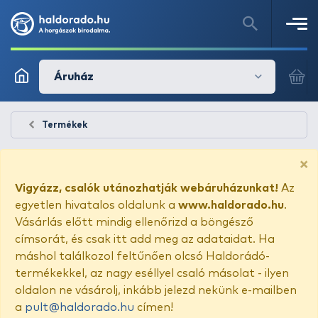
Áruház
Termékek
×
Vigyázz, csalók utánozhatják webáruházunkat!
Az
egyetlen hivatalos oldalunk a
www.haldorado.hu
.
Vásárlás előtt mindig ellenőrizd a böngésző
címsorát, és csak itt add meg az adataidat. Ha
máshol találkozol feltűnően olcsó Haldorádó-
termékekkel, az nagy eséllyel csaló másolat - ilyen
oldalon ne vásárolj, inkább jelezd nekünk e-mailben
a
pult@haldorado.hu
címen!