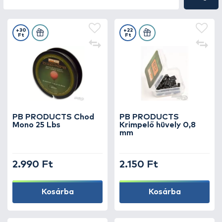
+30
+22
Ft
Ft
PB PRODUCTS Chod
PB PRODUCTS
Mono 25 Lbs
Krimpelő hüvely 0,8
mm
2.990 Ft
2.150 Ft
Kosárba
Kosárba