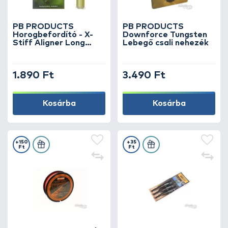
PB PRODUCTS
PB PRODUCTS
Horogbefordító - X-
Downforce Tungsten
Stiff Aligner Long
Lebegő csali nehezék
Shank Weed
1.890 Ft
3.490 Ft
Kosárba
Kosárba
+150
+35
Ft
Ft