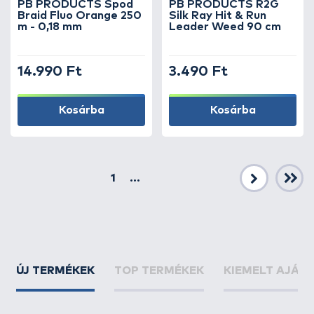
PB PRODUCTS Spod
PB PRODUCTS R2G
Braid Fluo Orange 250
Silk Ray Hit & Run
m - 0,18 mm
Leader Weed 90 cm
14.990 Ft
3.490 Ft
Kosárba
Kosárba
1
...
Következő
ÚJ TERMÉKEK
TOP TERMÉKEK
KIEMELT AJÁN