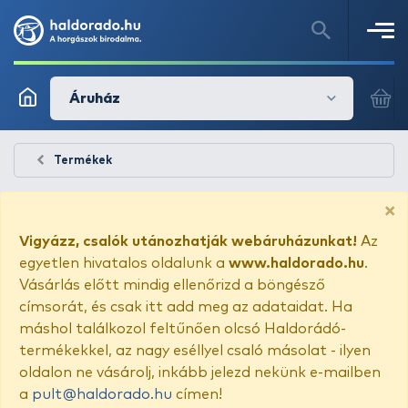
Áruház
Termékek
×
Vigyázz, csalók utánozhatják webáruházunkat!
Az
egyetlen hivatalos oldalunk a
www.haldorado.hu
.
Vásárlás előtt mindig ellenőrizd a böngésző
címsorát, és csak itt add meg az adataidat. Ha
máshol találkozol feltűnően olcsó Haldorádó-
termékekkel, az nagy eséllyel csaló másolat - ilyen
oldalon ne vásárolj, inkább jelezd nekünk e-mailben
a
pult@haldorado.hu
címen!