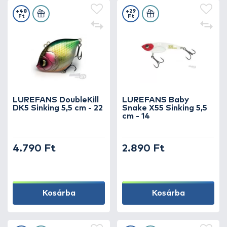
+48
+29
Ft
Ft
LUREFANS DoubleKill
LUREFANS Baby
DK5 Sinking 5,5 cm - 22
Snake X55 Sinking 5,5
cm - 14
4.790 Ft
2.890 Ft
Kosárba
Kosárba