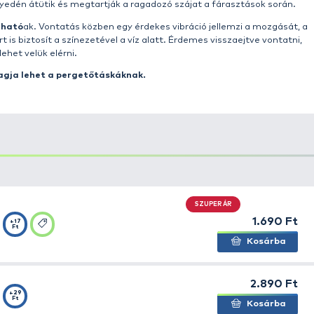
 óta hódította meg a pergető piacot, igazán egyedi csa
edvező árfekvéssel kombinálva.
tott testű wobbler, a nagy sikert arató vertikális sorozat
széria egyik kisebb méretű tagja, mely univerzálisan has
z is szuper variáns. Magának a csalinak az ötlete amerik
ereken kívül is jól reagálnak ezen típusokra.
Kellően erős