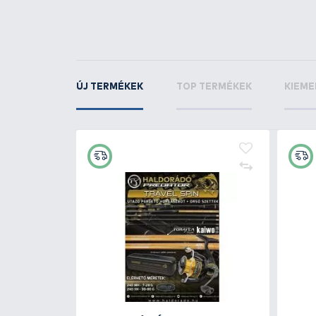
LUREFANS
Baby Sn
Sinking 7 cm - 66
KAPCSOLÓDÓ TERMÉKEK
3
+35
Ft