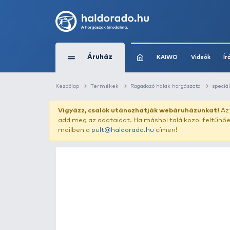
Áruház
KAIWO
Kezdőlap
Termékek
Ragadozó halak horg
Vigyázz, csalók utánozhatják webár
add meg az adataidat. Ha máshol találk
mailben a
pult@haldorado.hu
címen!