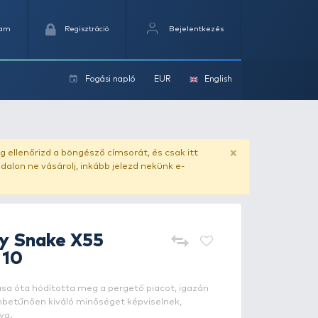
Kedvencek
Kosaram
Regisztráció
Fogási na
ok
5,5 cm - 10
ado.hu
. Vásárlás előtt mindig ellenőrizd a böngésző címs
yel csaló másolat - ilyen oldalon ne vásárolj, inkább jel
LUREFANS
Baby Snake X55