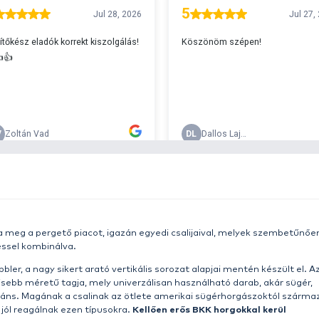
A
s 29990 feletti végösszeg esetén.
c
v