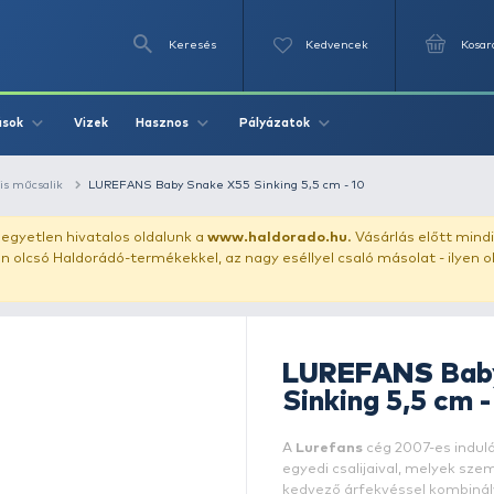
Keresés
Videók
Vizek
Írások
Hasznos
Pályázat
ászata
speciális műcsalik
LUREFANS Baby Snake X55 Sinking 
uházunkat!
Az egyetlen hivatalos oldalunk a
www.haldor
ozol feltűnően olcsó Haldorádó-termékekkel, az nagy eséll