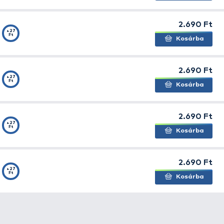
, ezáltal könnyedén átütik és megtartják a ragadozó szá
tesen alkalmazható
ak. Vontatás közben egy érdekes vibr
i plusz ingert is biztosít a színezetével a víz alatt. Ér
ő kapásokat lehet velük elérni.
mely érdekes tagja lehet a pergetőtáskáknak.
ake X50
+17
Ft