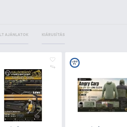
ake X70
+27
Ft
+10
+1
Ft
F