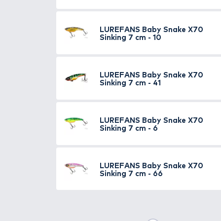
forgalomba
, melyek tűhegyesek
Tavakon és folyókon is tökéle
külsejéből adódóan pedig még ném
ebben a fázisban sokszor meglep
Egyedi kialakítású fém csali, 
TOVÁBBI VÁLASZTÉK
6
LUREFANS
Baby Sn
Sinking 5 cm - 14