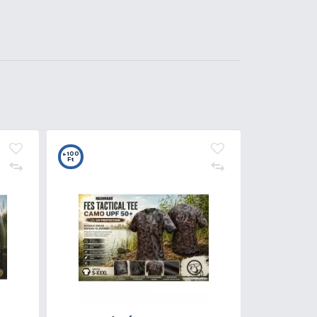
2.690 Ft
Kosárba
62
t