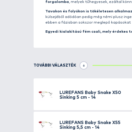
Részletek
A
Lurefans
cég 2007-es indulása
kiváló minőséget képviselnek, k
Az
X55 Blade
típusjelzésű hosszí
5,5 cm-es változat a Baby Snake 
süllő, csuka és balinok fogásáho
de a hazai vizek ragadozói, a süg