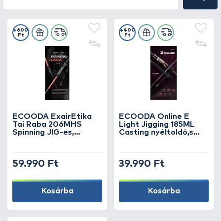
+600
+400
Ft
Ft
ECOODA ExairEtika
ECOODA Online E
Tai Raba 206MHS
Light Jigging 185ML
Spinning JIG-es,
Casting nyéltoldó,s
kősüllős horgászbot
wobbleres, balinos
horgászbot
59.990 Ft
39.990 Ft
Kosárba
Kosárba