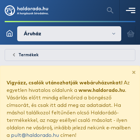
Áruház
Termékek
×
Vigyázz, csalók utánozhatják webáruházunkat!
Az
egyetlen hivatalos oldalunk a
www.haldorado.hu
.
Vásárlás előtt mindig ellenőrizd a böngésző
címsorát, és csak itt add meg az adataidat. Ha
máshol találkozol feltűnően olcsó Haldorádó-
termékekkel, az nagy eséllyel csaló másolat - ilyen
oldalon ne vásárolj, inkább jelezd nekünk e-mailben
a
pult@haldorado.hu
címen!