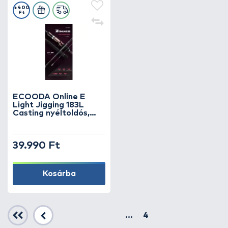
+400
Ft
ECOODA Online E
Light Jigging 183L
Casting nyéltoldós,
wobbleres, balinos
horgászbot
39.990 Ft
Kosárba
Első
...
4
Előző