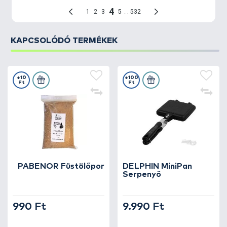
KAPCSOLÓDÓ TERMÉKEK
+10
+100
Ft
Ft
PABENOR Füstölőpor
DELPHIN MiniPan
Serpenyő
990 Ft
9.990 Ft