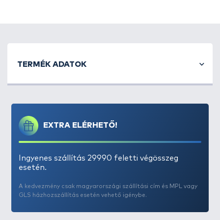
rendelkezik, mely garantáltan stabilan tartja.
Minden fontos tulajdonsággal rendelkezik, amit egy
jó zsebkésnek tudnia kell.
Paraméterek:
Teljes hossz: 205 mm
TERMÉK ADATOK
Penge hossz: 85 mm
Penge magasság: 25 mm
Penge magasság: 3 mm
Penge anyaga: rozsdamentes acél
Súly: 168 g
EXTRA ELÉRHETŐ!
Ingyenes szállítás 29990 feletti végösszeg
esetén.
A kedvezmény csak magyarországi szállítási cím és MPL vagy
GLS házhozszállítás esetén vehető igénybe.