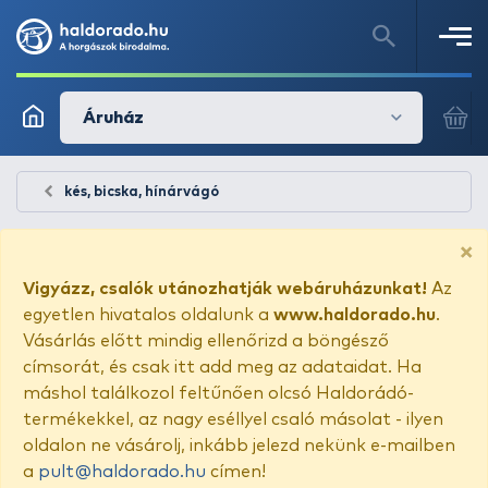
Áruház
kés, bicska, hínárvágó
×
Vigyázz, csalók utánozhatják webáruházunkat!
Az
egyetlen hivatalos oldalunk a
www.haldorado.hu
.
Vásárlás előtt mindig ellenőrizd a böngésző
címsorát, és csak itt add meg az adataidat. Ha
máshol találkozol feltűnően olcsó Haldorádó-
termékekkel, az nagy eséllyel csaló másolat - ilyen
oldalon ne vásárolj, inkább jelezd nekünk e-mailben
a
pult@haldorado.hu
címen!