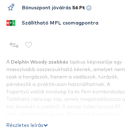
Bónuszpont jóváírás
56 Ft
Szállítható MPL csomagpontra
A
Delphin Woody zsebkés
tipikus képviselője egy
masszívabb összecsukható késnek, amelyet nem
csak a horgászok, hanem a vadászok, túrázók,
piknikezők is praktikusan használhatnak. A
fogantyú valódi minőségi fa és fém kombinációja.
Található rajta egy klip, amely megakadályozza a
kés kiesését a zsebből. A penge teljes hossza 85
mm, a kombinált penge 30 mm-ét foglalja el a
fogazott részt. A penge formája spear-point, vagyis
Részletes leírás
lándzsa, dupla kúpos vágással rendelkezik, a színe
pedig matt fekete. "Liner lock" pengezárral