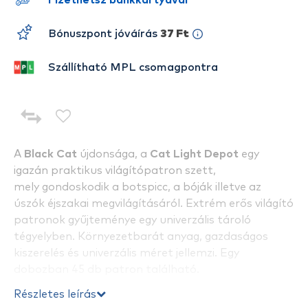
Fizethetsz bankkártyával
Bónuszpont jóváírás
37 Ft
Szállítható MPL csomagpontra
A
Black Cat
újdonsága, a
Cat Light Depot
egy
igazán praktikus világítópatron szett,
mely gondoskodik a botspicc, a bóják illetve az
úszók éjszakai megvilágításáról. Extrém erős világító
patronok gyűjteménye egy univerzális tároló
tégyelyben. Környezetbarát anyag, gazdaságos
kiszerelés és univerzális méret jellemzi. Egy
dobozban 45 db patron található.
Részletes leírás