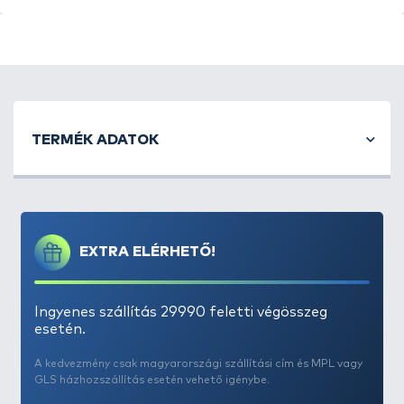
TERMÉK ADATOK
EXTRA ELÉRHETŐ!
Ingyenes szállítás 29990 feletti végösszeg
esetén.
A kedvezmény csak magyarországi szállítási cím és MPL vagy
GLS házhozszállítás esetén vehető igénybe.