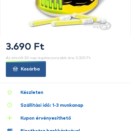
3.690 Ft
Az elmúlt 30 nap legalacsonyabb ára: 3.320 Ft
Kosárba
Készleten
Szállítási idő: 1-3 munkanap
Kupon érvényesíthető