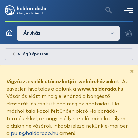
Áruház
világítópatron
×
Vigyázz, csalók utánozhatják webáruházunkat!
Az
egyetlen hivatalos oldalunk a
www.haldorado.hu
.
Vásárlás előtt mindig ellenőrizd a böngésző
címsorát, és csak itt add meg az adataidat. Ha
máshol találkozol feltűnően olcsó Haldorádó-
termékekkel, az nagy eséllyel csaló másolat - ilyen
oldalon ne vásárolj, inkább jelezd nekünk e-mailben
a
pult@haldorado.hu
címen!