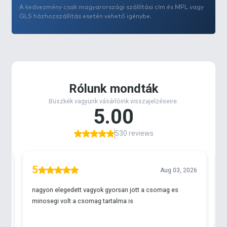
A külső bevonatának köszönhetően teljesen
A kedvezmény csak magyarországi szállítási cím és MPL vagy
észrevétlenül olvad bele a mederbe, nem kelt
GLS házhozszállítás esetén vehető igénybe.
gyanakvást a legóvatosabb pontyokban sem.
Ezen a változaton egy rövid gubanc-gátló cső
található, mely garantálja, hogy az előke dobás
közben ne akadhasson fel a főzsinórra.
Inline mivolta miatt, a legtöbb tavon kötelező
csúszó szerelékek elkészítéséhez kiváló alternatíva.