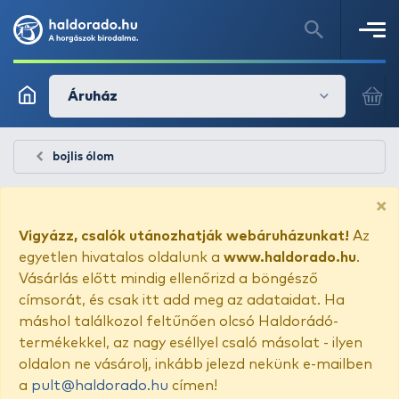
Áruház
bojlis ólom
×
Vigyázz, csalók utánozhatják webáruházunkat!
Az
egyetlen hivatalos oldalunk a
www.haldorado.hu
.
Vásárlás előtt mindig ellenőrizd a böngésző
címsorát, és csak itt add meg az adataidat. Ha
máshol találkozol feltűnően olcsó Haldorádó-
termékekkel, az nagy eséllyel csaló másolat - ilyen
oldalon ne vásárolj, inkább jelezd nekünk e-mailben
a
pult@haldorado.hu
címen!