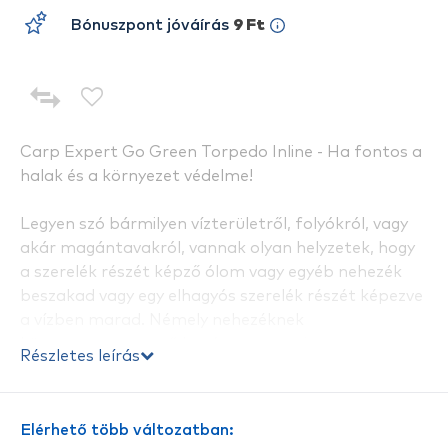
Bónuszpont jóváírás
9 Ft
Carp Expert Go Green Torpedo Inline - Ha fontos a
halak és a környezet védelme!
Legyen szó bármilyen vízterületről, folyókról, vagy
akár magántavakról, vannak olyan helyzetek, hogy
a szerelék részét képző ólom vagy egyéb nehezék
beszakad vagy egy elhagyós szerelék részét képezve
a vízben marad. Némely nehezéknek
környezetszennyező hatása van, ami
Részletes leírás
természetesen a vízre és a benne élő halakra is
hatást gyakorolhat, plusz vannak tavak, ahol erre
kiemelt figyelmet fordítanak és különböző
Elérhető több változatban:
prevenciókat vezettek be, a halak védelmének