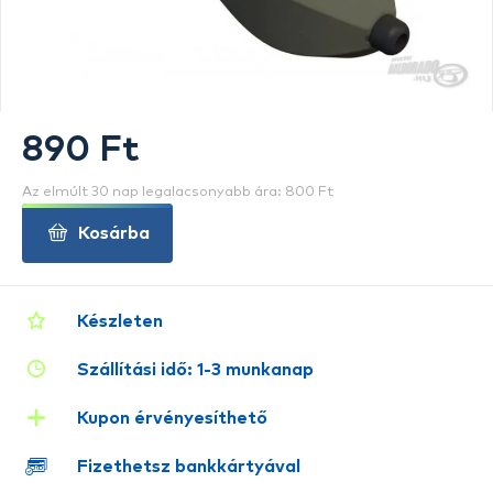
890 Ft
Az elmúlt 30 nap legalacsonyabb ára: 800 Ft
Kosárba
Készleten
Szállítási idő: 1-3 munkanap
Kupon érvényesíthető
Fizethetsz bankkártyával