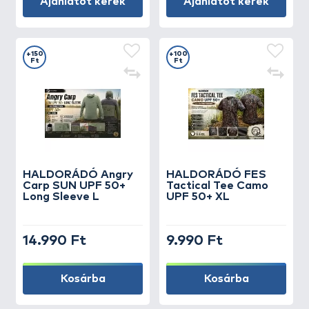
Ajánlatot kérek
Ajánlatot kérek
+150
+100
Ft
Ft
HALDORÁDÓ Angry
HALDORÁDÓ FES
Carp SUN UPF 50+
Tactical Tee Camo
Long Sleeve L
UPF 50+ XL
14.990 Ft
9.990 Ft
Kosárba
Kosárba