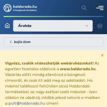
Áruház
bojlis ólom
×
Vigyázz, csalók utánozhatják webáruházunkat!
Az
egyetlen hivatalos oldalunk a
www.haldorado.hu
.
Vásárlás előtt mindig ellenőrizd a böngésző
címsorát, és csak itt add meg az adataidat. Ha
máshol találkozol feltűnően olcsó Haldorádó-
termékekkel, az nagy eséllyel csaló másolat - ilyen
oldalon ne vásárolj, inkább jelezd nekünk e-mailben
a
pult@haldorado.hu
címen!