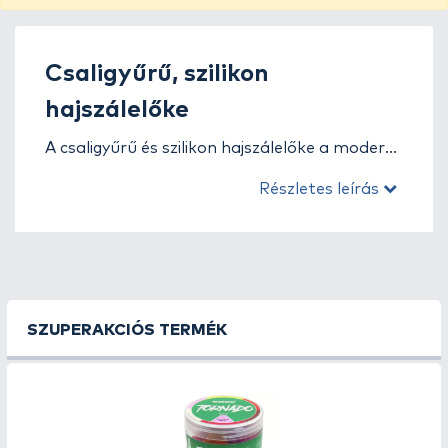
Csaligyűrű, szilikon
hajszálelőke
A csaligyűrű és szilikon hajszálelőke a modern
pontyhorgászat apró, mégis rendkívül fontos
Részletes leírás
kellékei. Segítségükkel a csali
természetesebben és biztonságosabban
kínálható fel, ami nagyban növeli a kapások
számát. A gyűrűs és szilikon megoldások
lehetővé teszik, hogy a csalit tűzés nélkül,
stabilan, ugyanakkor szabadon mozgó
SZUPERAKCIÓS TERMÉK
formában rögzítsd a hajszálelőkére – ezáltal
a hal kevésbé gyanakodik.
Ebben a kategóriában különböző méretű és
anyagú csaligyűrűket, illetve szilikon