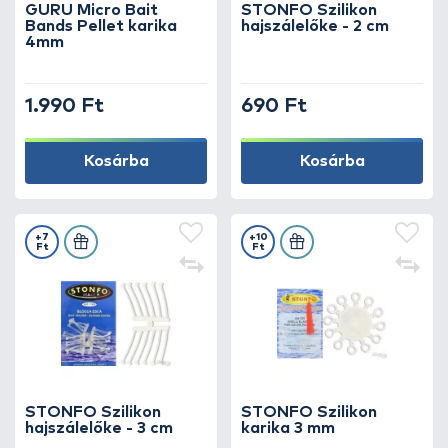
GURU Micro Bait
STONFO Szilikon
részletekben rejlik!
Bands Pellet karika
hajszálelőke - 2 cm
4mm
1.990 Ft
690 Ft
Kosárba
Kosárba
+7
+10
Ft
Ft
STONFO Szilikon
STONFO Szilikon
hajszálelőke - 3 cm
karika 3 mm