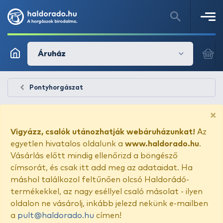
Áruház
Pontyhorgászat
×
Vigyázz, csalók utánozhatják webáruházunkat!
Az
egyetlen hivatalos oldalunk a
www.haldorado.hu
.
Vásárlás előtt mindig ellenőrizd a böngésző
címsorát, és csak itt add meg az adataidat. Ha
máshol találkozol feltűnően olcsó Haldorádó-
termékekkel, az nagy eséllyel csaló másolat - ilyen
oldalon ne vásárolj, inkább jelezd nekünk e-mailben
a
pult@haldorado.hu
címen!