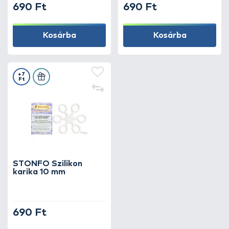
690 Ft
690 Ft
Kosárba
Kosárba
+7
Ft
STONFO Szilikon
karika 10 mm
690 Ft