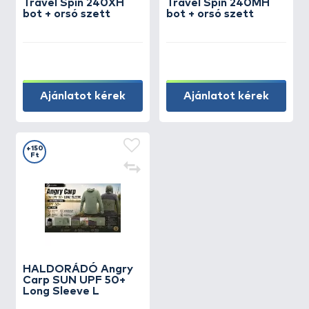
Travel Spin 240XH
Travel Spin 240MH
bot + orsó szett
bot + orsó szett
Ajánlatot kérek
Ajánlatot kérek
+150
Ft
HALDORÁDÓ Angry
Carp SUN UPF 50+
Long Sleeve L