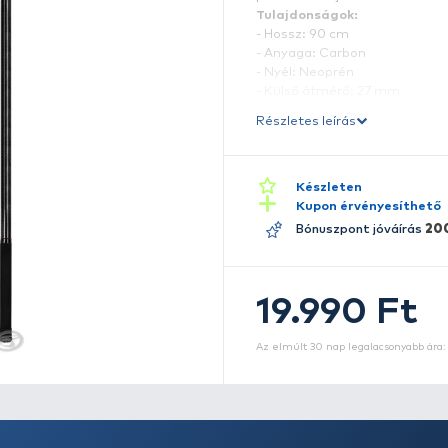
A 
d
p
T
-
-
-
-
-
Ré
-