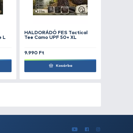
anász
990 Ft
3.790 Ft
Kosárba