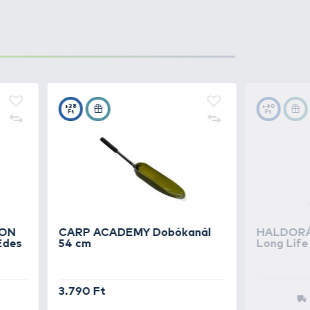
yel az egész szem bojlikat lehet