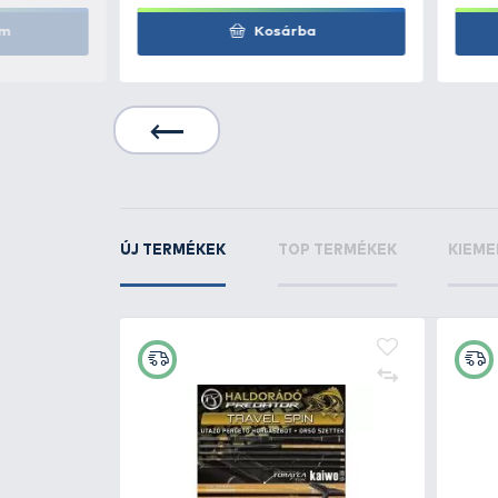
KAPCSOLÓDÓ TERMÉKEK
5
+40
Ft
rce Boilie
HALDORÁDÓ Krill Force Boili
ill Natur
Long Life 20 mm - Krill Natur