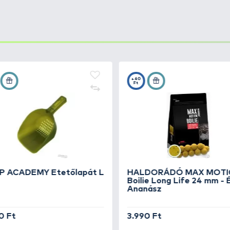
yhorgászok elengedhetetlen kelléke a dobócső
, amell
n bejuttatni.
mm