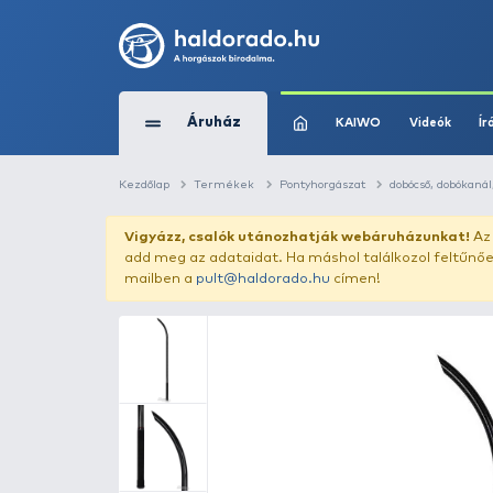
Áruház
KAIWO
Kezdőlap
Termékek
Pontyhorgászat
Vigyázz, csalók utánozhatják webár
add meg az adataidat. Ha máshol találk
mailben a
pult@haldorado.hu
címen!