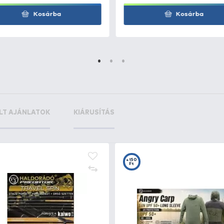
+25
+4
Ft
F
e
CARP ACADEMY Etetőlapát L
H
Bo