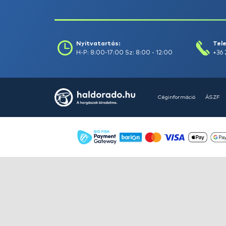
HALDORÁDÓ Kaiwo Travel
Spin 240XH bot + orsó szett