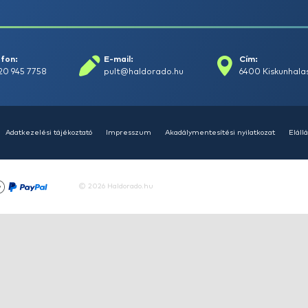
+15
Ft
HALDORÁDÓ Kaiwo Travel
HA
Spin 240MH bot + orsó szett
SU
14