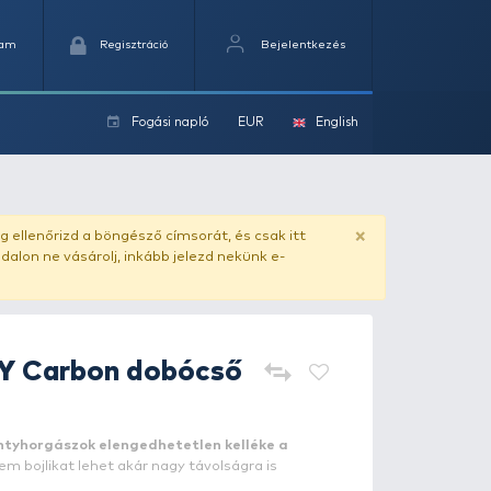
Kedvencek
Kosaram
Regisztráció
Fogási na
ok
obócső 90 cm 25 mm
ado.hu
. Vásárlás előtt mindig ellenőrizd a böngésző címs
yel csaló másolat - ilyen oldalon ne vásárolj, inkább jel
CARP ACADEMY
Carbon dobó