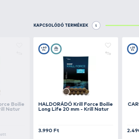
Részletek
A bojlis és a parti fenekező
pont
akár nagy távolságra is pontosa
Tulajdonságok:
- Hossz: 90 cm
- Anyaga: Carbon
- Nyél: Neoprén
- Külső átmérő: 27 mm
- Belső átmérő: 25 mm
- Ajánlott bojliméret: max. 24 