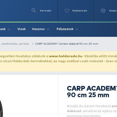
Keresés
Videók
Vizek
Írások
Hasznos
Pályázat
dobócső, dobókanál, etetőrakéta, parittya
CARP ACADEMY Carbon d
uházunkat!
Az egyetlen hivatalos oldalunk a
www.haldor
ozol feltűnően olcsó Haldorádó-termékekkel, az nagy eséll