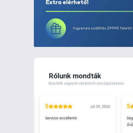
Extra elérhető!
Ingyenes szállítá