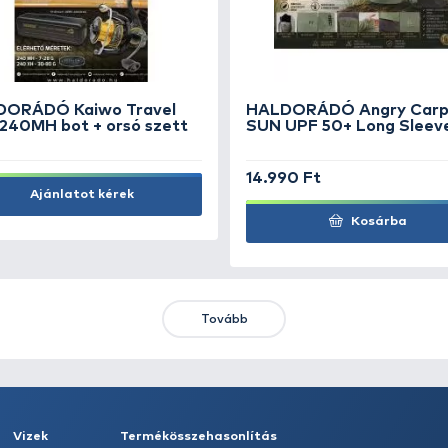
An
2.490 Ft
3.
Kosárba
KIEMELT AJÁNLATOK
KIÁRUSÍTÁS