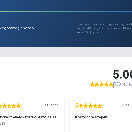
Az
A
s 29990 feletti végösszeg esetén.
c
v