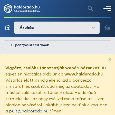
Áruház
pontyos szerszámok
×
Vigyázz, csalók utánozhatják webáruházunkat!
Az
egyetlen hivatalos oldalunk a
www.haldorado.hu
.
Vásárlás előtt mindig ellenőrizd a böngésző
címsorát, és csak itt add meg az adataidat. Ha
máshol találkozol feltűnően olcsó Haldorádó-
termékekkel, az nagy eséllyel csaló másolat - ilyen
oldalon ne vásárolj, inkább jelezd nekünk e-mailben
a
pult@haldorado.hu
címen!