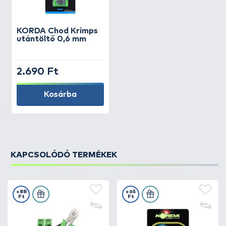
KORDA
Chod Krimps
utántöltő 0,6 mm
2.690 Ft
Kosárba
KAPCSOLÓDÓ TERMÉKEK
+88
+65
Ft
Ft