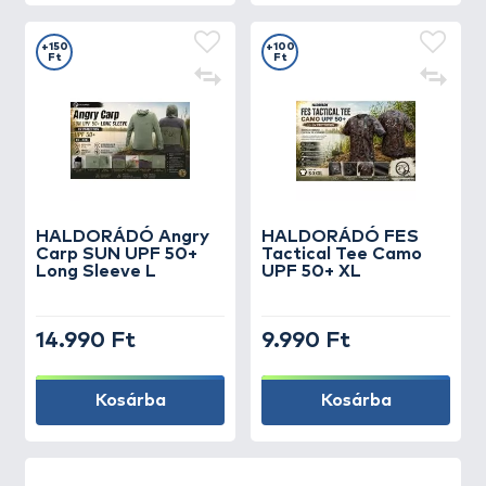
+150
+100
Ft
Ft
HALDORÁDÓ Angry
HALDORÁDÓ FES
Carp SUN UPF 50+
Tactical Tee Camo
Long Sleeve L
UPF 50+ XL
14.990 Ft
9.990 Ft
Kosárba
Kosárba