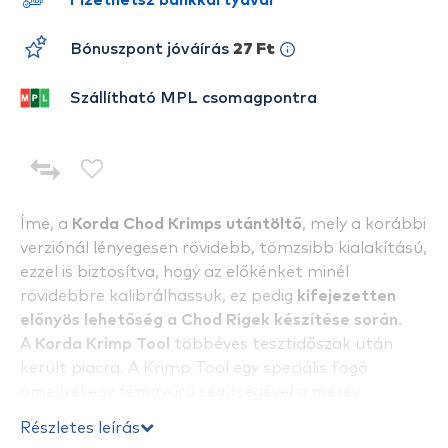
Fizethetsz bankkártyával
Bónuszpont jóváírás
27 Ft
Szállítható MPL csomagpontra
Íme, a
Korda Chod Krimps utántöltő
, mely a korábbi
verziónál lényegesen rövidebb, tömzsibb kialakítású,
ezzel is biztosítva, hogy az előkénket minél
rövidebbre kalibrálhassuk, ez pedig
kifejezetten
előnyös lehetőség a Chod Rigek készítése során
.
A
Korda Krimp Tool
többéves tesztidőszak után
került piacra. A Krimp Tool egy speciális fogó
amellyel egy fémgyűrű segítségével a merev
előkezsinórra
pl. Korda Mouth Trap
ill. bármely
Részletes leírás
erősebb bevonatos előkére készíthetünk hurkot.