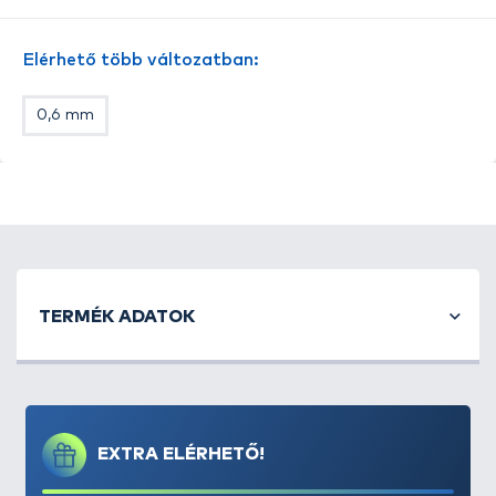
Használata egyszerű: a kis fémgyűrűbe behelyezzük
a zsinór két végét, majd egyszerűen összenyomjuk a
Elérhető több változatban:
fogóval. Az így elkészített "csomó" hihetetlen
biztonsággal tart! A három méretben kapható
0,6 mm
gyűrűket igazítsuk a zsinórmérethez.
Annak érdekében, hogy ne keljen minden
alkalommal, ahogy elfogynak a fémgyűrűk, új
készletet venni, a fogyó eszközöket külön is lehet
pótolni. Kínálatunkban a 0,5-0,6 és a 0,7 mm-es
gyűrűk is megtalálhatóak. (Ennél a terméknél a
képen látható fogó nem a készlet része!)
TERMÉK ADATOK
EXTRA ELÉRHETŐ!