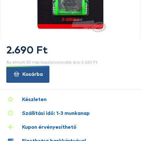
2.690 Ft
Az elmúlt 30 nap legalacsonyabb ára: 2.420 Ft
Kosárba
Készleten
Szállítási idő: 1-3 munkanap
Kupon érvényesíthető