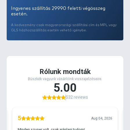
Ingyenes szállítás 29990 feletti végösszeg
esetén.
A kedvezmény csak magyarországi szállítási cím és MPL vagy
GLS házhozszállítás esetén vehető igénybe.