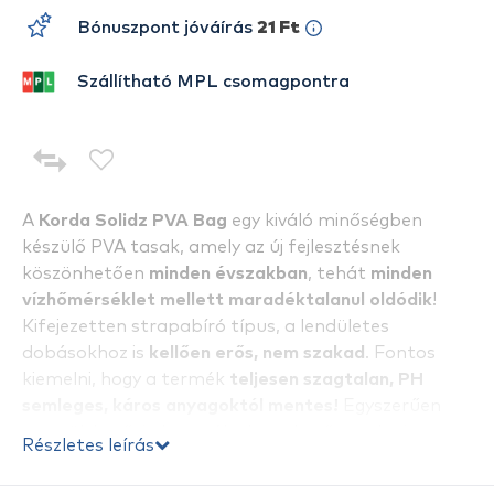
Bónuszpont jóváírás
21 Ft
Szállítható MPL csomagpontra
A
Korda Solidz PVA Bag
egy kiváló minőségben
készülő PVA tasak, amely az új fejlesztésnek
köszönhetően
minden évszakban
, tehát
minden
vízhőmérséklet mellett maradéktalanul oldódik
!
Kifejezetten strapabíró típus, a lendületes
dobásokhoz is
kellően erős, nem szakad
. Fontos
kiemelni, hogy a termék
teljesen
szagtalan, PH
semleges, káros anyagoktól mentes!
Egyszerűen
megtölthető és használatba vehető, eredményes
Részletes leírás
horgászatot kívánunk hozzá! 1 csomagban 25 db
tasak található.