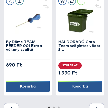
Ft
Ft
By Döme TEAM
HALDORÁDÓ Carp
FEEDER 001 Extra
Team szögletes vödör
vékony csalitű
5 L
690 Ft
SZUPER ÁR
1.990 Ft
Kosárba
Kosárba