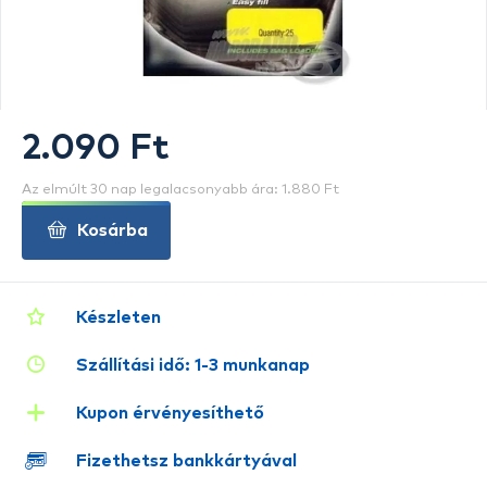
2.090 Ft
Az elmúlt 30 nap legalacsonyabb ára: 1.880 Ft
Kosárba
Készleten
Szállítási idő: 1-3 munkanap
Kupon érvényesíthető
Fizethetsz bankkártyával