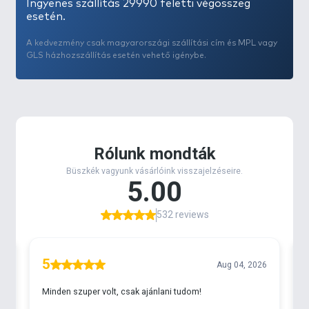
Ingyenes szállítás 29990 feletti végösszeg
esetén.
A kedvezmény csak magyarországi szállítási cím és MPL vagy
GLS házhozszállítás esetén vehető igénybe.