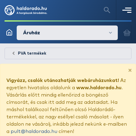
Áruház
PVA termékek
×
Vigyázz, csalók utánozhatják webáruházunkat!
Az
egyetlen hivatalos oldalunk a
www.haldorado.hu
.
Vásárlás előtt mindig ellenőrizd a böngésző
címsorát, és csak itt add meg az adataidat. Ha
máshol találkozol feltűnően olcsó Haldorádó-
termékekkel, az nagy eséllyel csaló másolat - ilyen
oldalon ne vásárolj, inkább jelezd nekünk e-mailben
a
pult@haldorado.hu
címen!