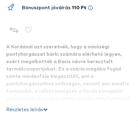
Bónuszpont jóváírás
110 Ft
A Kordánál azt szeretnék, hogy a minőségi
pontyhorgászat bárki számára elérhető legyen,
ezért megalkották a Basix névre keresztelt
termékcsoportjukat. Ez a széria magába foglal
szinte mindenféle kiegészítőt, ami a
pontyhorgászathoz szükséges, viszont ami ennél is
fontosabb, a célközönségnek a Korda kimagasló
precizitását és szakértelmét kínálja, megfizethető
áron!
Részletes leírás
A
Korda Basix Distance Sticks
távolságmérő
rudakat úgy tervezték, hogy a lehető
legegyszerűbben elérhetővé tegyék a
meghorgászandó távolság pontos, precíz