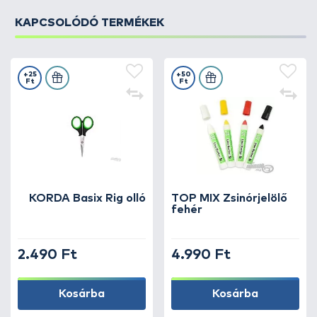
KAPCSOLÓDÓ TERMÉKEK
+25
+50
Ft
Ft
KORDA Basix Rig olló
TOP MIX Zsinórjelölő
fehér
2.490 Ft
4.990 Ft
Kosárba
Kosárba