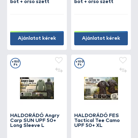
bot + orsó szett
bot + orsó szett
Ajánlatot kérek
Ajánlatot kérek
+150
+100
Ft
Ft
HALDORÁDÓ Angry
HALDORÁDÓ FES
Carp SUN UPF 50+
Tactical Tee Camo
Long Sleeve L
UPF 50+ XL